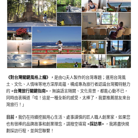
《對台灣關鍵風格上癮》
，
是由CJ夫人製作的台灣專題；運用台灣風
土、文化、人情味等地方深厚底蘊，構成專為旅行者認識台灣獨特魅力
的
<台灣旅行關鍵指南>
，無論語言隔閡、文化背景，都能心動不已，
同時由衷稱道「哇！這是一種全新的感受，太棒了，我要推薦朋友來台
灣旅行！」
目前，
我仍在持續挖掘用心生活、處事謹慎的匠人職人創業家，如果您
也有很棒的品牌故事和創業理念，請撥空填寫
<
採訪單
>
，我將盡快規
劃採訪行程，並與您聯繫！