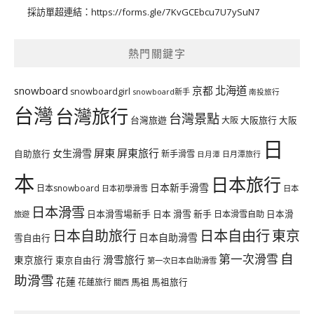
採訪單超連結：
https://forms.gle/7KvGCEbcu7U7ySuN7
熱門關鍵字
北海道
snowboard
京都
snowboardgirl
snowboard新手
南投旅行
台灣
台灣旅行
台灣景點
台灣旅遊
大阪旅行
大阪
大阪
日
屏東
屏東旅行
女生滑雪
自助旅行
新手滑雪
日月潭旅行
日月潭
本
日本旅行
日本新手滑雪
日本snowboard
日本初學滑雪
日本
日本滑雪
日本滑雪場新手
日本 滑雪 新手
日本滑雪自助
日本滑
旅遊
日本自由行
日本自助旅行
東京
日本自助滑雪
雪自由行
自
第一次滑雪
滑雪旅行
東京旅行
東京自由行
第一次日本自助滑雪
助滑雪
花蓮
馬祖
花蓮旅行
馬祖旅行
關西