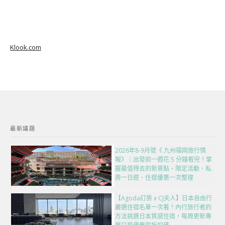
Klook.com
最新議題
2026年8-9月號《 九州福岡旅行情
報》｜出發前一週花 5 分鐘看完！掌
握最值得去的新景點、限定活動、私
房一日遊、住宿優惠一次整理
【Agoda訂房 x CJ夫人】日本自由行
嚴選住宿名單一次看！內行旅行者的
方法挑選日本質感住宿，每周更新專