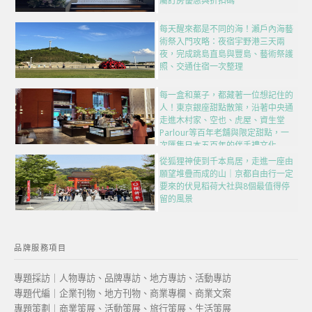
屬訂房優惠與折扣碼
每天醒來都是不同的海！瀨戶內海藝
術祭入門攻略：夜宿宇野港三天兩
夜，完成跳島直島與豐島、藝術祭護
照、交通住宿一次整理
每一盒和菓子，都藏著一位想記住的
人！東京銀座甜點散策，沿著中央通
走進木村家、空也、虎屋、資生堂
Parlour等百年老舖與限定甜點，一
次匯集日本五百年的伴手禮文化
從狐狸神使到千本鳥居，走進一座由
願望堆疊而成的山｜京都自由行一定
要來的伏見稻荷大社與8個最值得停
留的風景
品牌服務項目
專題採訪｜人物專訪、品牌專訪、地方專訪、活動專訪
專題代編｜企業刊物、地方刊物、商業專欄、商業文案
專題策劃｜商業策展、活動策展、旅行策展、生活策展