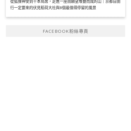
從狐狸神使到千本鳥居，走進一座由願望堆疊而成的山｜京都自由
行一定要來的伏見稻荷大社與8個最值得停留的風景
FACEBOOK粉絲專頁