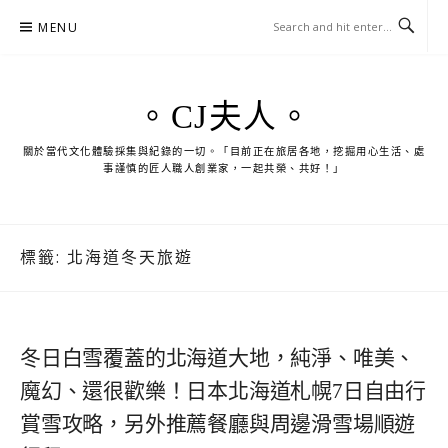
Skip
MENU
to
content
。CJ夫人。
關於當代文化體驗採集與紀錄的一切。「目前正在旅居各地，挖掘用心生活、處
事謹慎的匠人職人創業家，一起共榮、共好！」
標籤:
北海道冬天旅遊
冬日白雪覆蓋的北海道大地，純淨、唯美、
魔幻、還很歡樂！日本北海道札幌7日自由行
賞雪攻略，另外推薦餐廳與周邊滑雪場順遊