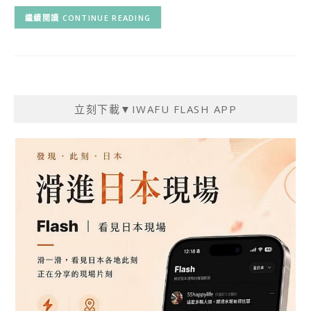
CONTINUE READING
立刻下載▼IWAFU FLASH APP