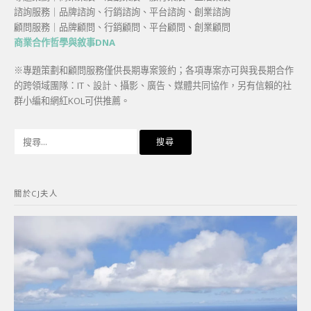
諮詢服務｜品牌諮詢、行銷諮詢、平台諮詢、創業諮詢
顧問服務｜品牌顧問、行銷顧問、平台顧問、創業顧問
商業合作哲學與敘事DNA
※專題策劃和顧問服務僅供長期專案簽約；各項專案亦可與我長期合作
的跨領域團隊：IT、設計、攝影、廣告、媒體共同協作，另有信賴的社
群小編和網紅KOL可供推薦。
搜
尋
關
鍵
關於CJ夫人
字: