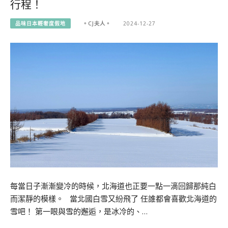
行程！
品味日本輕奢度假地
。CJ夫人。
2024-12-27
每當日子漸漸變冷的時候，北海道也正要一點一滴回歸那純白
而潔靜的模樣。 當北國白雪又紛飛了 任誰都會喜歡北海道的
雪吧！ 第一眼與雪的邂逅，是冰冷的、…