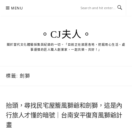
Skip
MENU
to
content
。CJ夫人。
關於當代文化體驗採集與紀錄的一切。「目前正在旅居各地，挖掘用心生活、處
事謹慎的匠人職人創業家，一起共榮、共好！」
標籤:
劍獅
抬頭，尋找民宅屋簷風獅爺和劍獅，這是內
行旅人才懂的暗號｜台南安平復育風獅爺計
畫