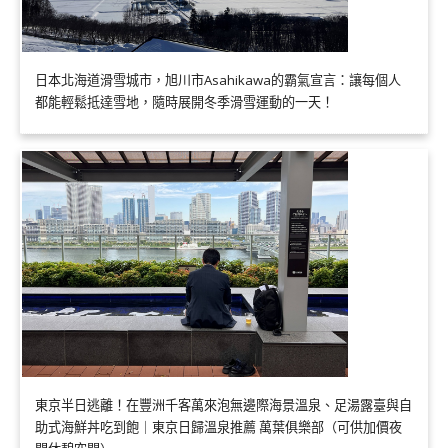
日本北海道滑雪城市，旭川市Asahikawa的霸氣宣言：讓每個人
都能輕鬆抵達雪地，隨時展開冬季滑雪運動的一天！
東京半日逃離！在豐洲千客萬來泡無邊際海景溫泉、足湯露臺與自
助式海鮮丼吃到飽｜東京日歸溫泉推薦 萬葉俱樂部（可供加價夜