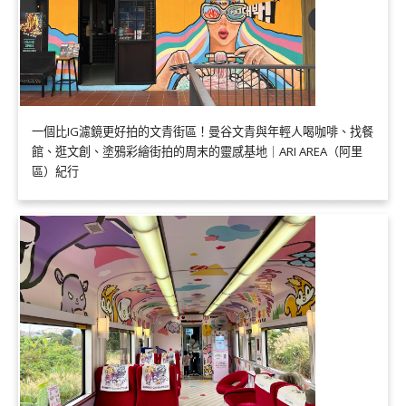
一個比IG濾鏡更好拍的文青街區！曼谷文青與年輕人喝咖啡、找餐
館、逛文創、塗鴉彩繪街拍的周末的靈感基地｜ARI AREA（阿里
區）紀行