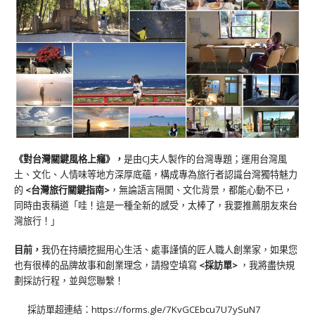
《對台灣關鍵風格上癮》
，
是由CJ夫人製作的台灣專題；運用台灣風
土、文化、人情味等地方深厚底蘊，構成專為旅行者認識台灣獨特魅力
的
<台灣旅行關鍵指南>
，無論語言隔閡、文化背景，都能心動不已，
同時由衷稱道「哇！這是一種全新的感受，太棒了，我要推薦朋友來台
灣旅行！」
目前，
我仍在持續挖掘用心生活、處事謹慎的匠人職人創業家，如果您
也有很棒的品牌故事和創業理念，請撥空填寫
<
採訪單
>
，我將盡快規
劃採訪行程，並與您聯繫！
採訪單超連結：
https://forms.gle/7KvGCEbcu7U7ySuN7