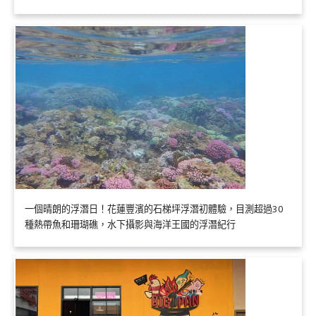
一個晴朗的浮潛日！花蓮豐濱的石梯坪浮潛初體驗，目測超過30
種熱帶魚和珊瑚礁，水下攝影與海洋王國的浮潛紀行