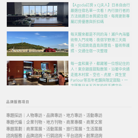
【Agoda訂房 x CJ夫人】日本自由行
嚴選住宿名單一次看！內行旅行者的
方法挑選日本質感住宿，每周更新專
屬訂房優惠與折扣碼
每天醒來都是不同的海！瀨戶內海藝
術祭入門攻略：夜宿宇野港三天兩
夜，完成跳島直島與豐島、藝術祭護
照、交通住宿一次整理
每一盒和菓子，都藏著一位想記住的
人！東京銀座甜點散策，沿著中央通
走進木村家、空也、虎屋、資生堂
Parlour等百年老舖與限定甜點，一
次匯集日本五百年的伴手禮文化
品牌服務項目
專題採訪｜人物專訪、品牌專訪、地方專訪、活動專訪
專題代編｜企業刊物、地方刊物、商業專欄、商業文案
專題策劃｜商業策展、活動策展、旅行策展、生活策展
諮詢服務｜品牌諮詢、行銷諮詢、平台諮詢、創業諮詢