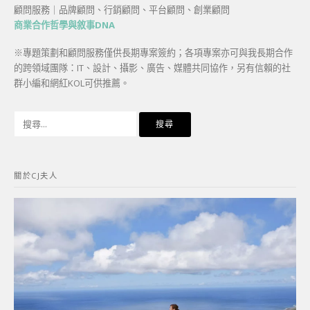
顧問服務｜品牌顧問、行銷顧問、平台顧問、創業顧問
商業合作哲學與敘事DNA
※專題策劃和顧問服務僅供長期專案簽約；各項專案亦可與我長期合作
的跨領域團隊：IT、設計、攝影、廣告、媒體共同協作，另有信賴的社
群小編和網紅KOL可供推薦。
搜
尋
關
鍵
關於CJ夫人
字: