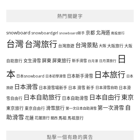
熱門關鍵字
北海道
snowboard
京都
snowboardgirl
snowboard新手
南投旅行
台灣
台灣旅行
台灣景點
台灣旅遊
大阪旅行
大阪
大阪
日
屏東
屏東旅行
女生滑雪
自助旅行
新手滑雪
日月潭旅行
日月潭
本
日本旅行
日本新手滑雪
日本snowboard
日本初學滑雪
日本
日本滑雪
日本滑雪場新手
日本 滑雪 新手
日本滑雪自助
日本滑
旅遊
日本自由行
日本自助旅行
東京
日本自助滑雪
雪自由行
自
第一次滑雪
滑雪旅行
東京旅行
東京自由行
第一次日本自助滑雪
助滑雪
花蓮
馬祖
花蓮旅行
馬祖旅行
關西
點擊一個有趣的廣告