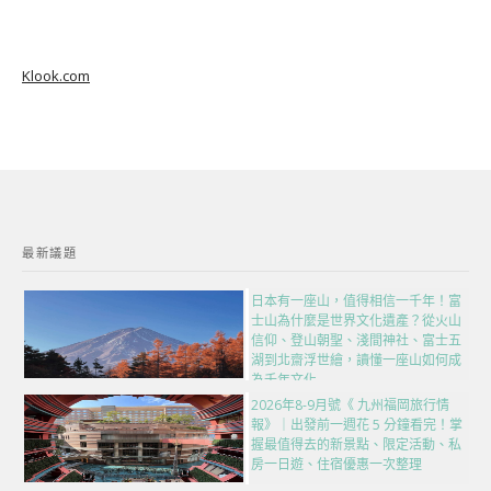
Klook.com
最新議題
日本有一座山，值得相信一千年！富
士山為什麼是世界文化遺產？從火山
信仰、登山朝聖、淺間神社、富士五
湖到北齋浮世繪，讀懂一座山如何成
為千年文化
2026年8-9月號《 九州福岡旅行情
報》｜出發前一週花 5 分鐘看完！掌
握最值得去的新景點、限定活動、私
房一日遊、住宿優惠一次整理