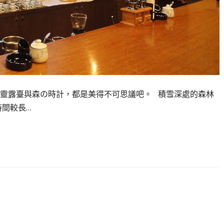
靈露臺與森の時計，都是美得不可思議吧。 積雪深處的森林
時間較長…