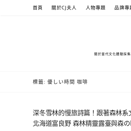
Skip
首頁
關於CJ夫人
人物專題
品牌專
to
content
關於當代文化體驗採集
標籤:
優しい時間 咖啡
深冬雪林的慢旅詩篇！跟著森林系
北海道富良野 森林精靈露臺與森の