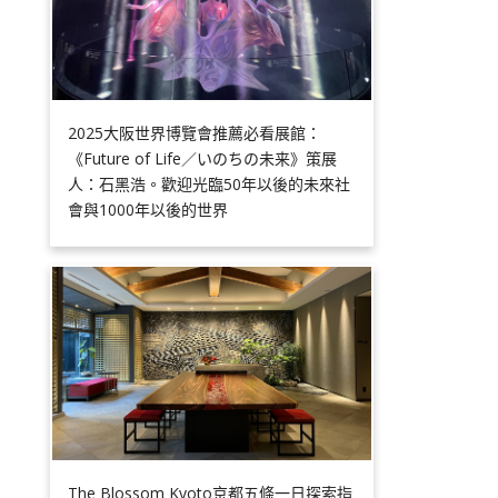
2025大阪世界博覽會推薦必看展館：
《Future of Life／いのちの未来》策展
人：石黑浩。歡迎光臨50年以後的未來社
會與1000年以後的世界
The Blossom Kyoto京都五條一日探索指