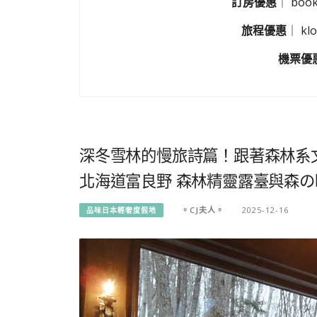
訂房優惠
｜
boo
旅程優惠
｜
k
機票優
深冬雪林的慢旅詩篇！跟著森林系
北海道富良野 森林精靈露臺與森の
。CJ夫人。
2025-12-16
品味日本輕奢度假地