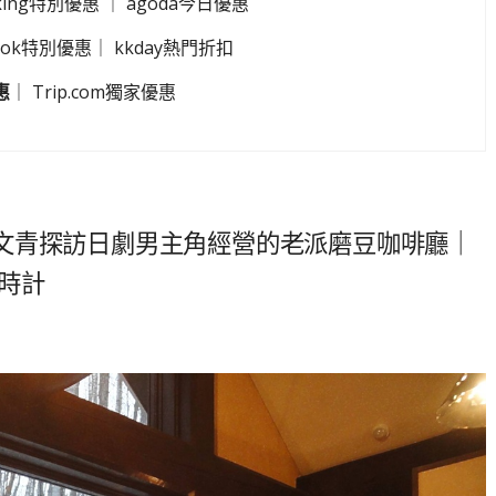
king特別優惠
｜
agoda今日優惠
look特別優惠
｜
kkday熱門折扣
惠
｜
Trip.com獨家優惠
文青探訪日劇男主角經營的老派磨豆咖啡廳｜
時計