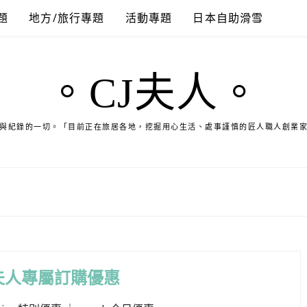
題
地方/旅行專題
活動專題
日本自助滑雪
。CJ夫人。
與紀錄的一切。「目前正在旅居各地，挖掘用心生活、處事謹慎的匠人職人創業
夫人專屬訂購優惠