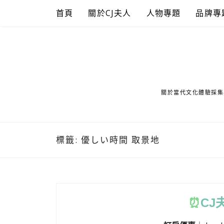
Skip
首頁
關於CJ夫人
人物專題
品牌專
to
content
關於當代文化體驗採集
標籤:
優しい時間 取景地
⏰
CJ