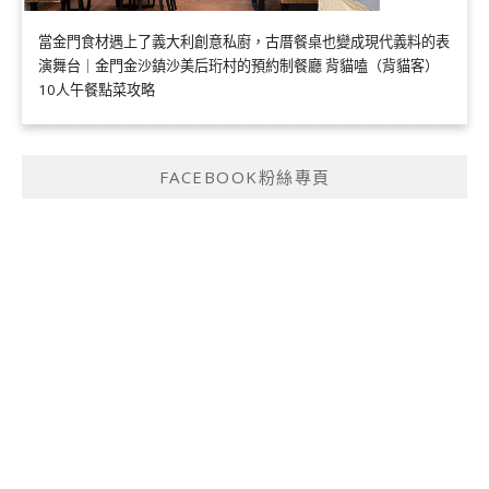
當金門食材遇上了義大利創意私廚，古厝餐桌也變成現代義料的表
演舞台｜金門金沙鎮沙美后珩村的預約制餐廳 背貓嗑（背貓客）
10人午餐點菜攻略
FACEBOOK粉絲專頁