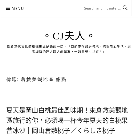
Skip
MENU
to
content
。CJ夫人。
關於當代文化體驗採集與紀錄的一切。「目前正在旅居各地，挖掘用心生活、處
事謹慎的匠人職人創業家，一起共榮、共好！」
標籤:
倉敷美觀地區 甜點
夏天是岡山白桃最佳風味期！來倉敷美觀地
區旅行的你，必須喝一杯今年夏天的白桃果
昔冰沙｜岡山倉敷桃子／くらしき桃子