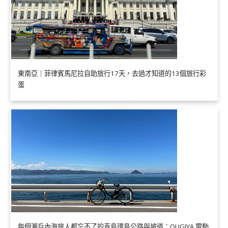
東南亞｜菲律賓馬尼拉自助旅行17天，去過才知道的13個旅行彩
蛋
每個瀨戶內海旅人都忘不了的直島環島公路與坡道：OUGIYA 電動