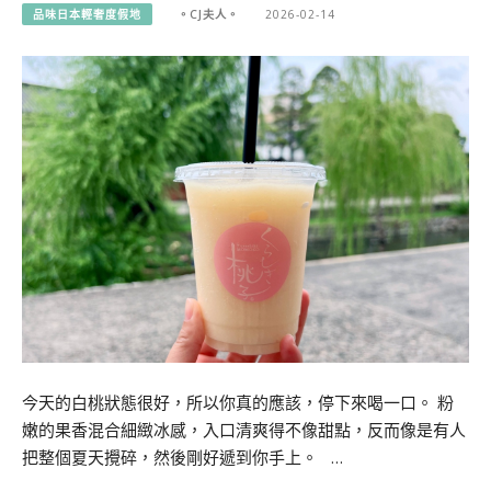
品味日本輕奢度假地
。CJ夫人。
2026-02-14
今天的白桃狀態很好，所以你真的應該，停下來喝一口。 粉
嫩的果香混合細緻冰感，入口清爽得不像甜點，反而像是有人
把整個夏天攪碎，然後剛好遞到你手上。 …