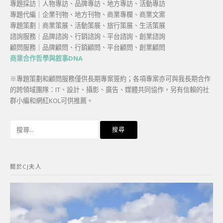
專題採訪｜人物專訪、品牌專訪、地方專訪、活動專訪
專題代編｜企業刊物、地方刊物、商業專欄、商業文案
專題策劃｜商業策展、活動策展、旅行策展、生活策展
諮詢服務｜品牌諮詢、行銷諮詢、平台諮詢、創業諮詢
顧問服務｜品牌顧問、行銷顧問、平台顧問、創業顧問
商業合作哲學與敘事DNA
※專題策劃和顧問服務僅供長期專案簽約；各項專案亦可與我長期合作
的跨領域團隊：IT、設計、攝影、廣告、媒體共同協作，另有信賴的社
群小編和網紅KOL可供推薦。
搜
尋
關
鍵
關於CJ夫人
字: