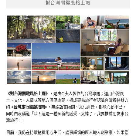
對台灣關鍵風格上癮
《對台灣關鍵風格上癮》
，
是由CJ夫人製作的台灣專題；運用台灣風
土、文化、人情味等地方深厚底蘊，構成專為旅行者認識台灣獨特魅力
的
<台灣旅行關鍵指南>
，無論語言隔閡、文化背景，都能心動不已，
同時由衷稱道「哇！這是一種全新的感受，太棒了，我要推薦朋友來台
灣旅行！」
目前，
我仍在持續挖掘用心生活、處事謹慎的匠人職人創業家，如果您