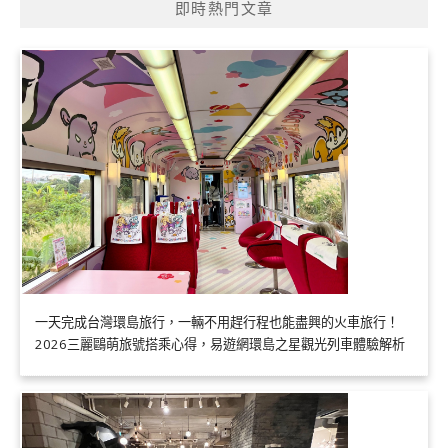
即時熱門文章
一天完成台灣環島旅行，一輛不用趕行程也能盡興的火車旅行！
2026三麗鷗萌旅號搭乘心得，易遊網環島之星觀光列車體驗解析