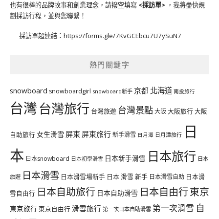
也有很棒的品牌故事和創業理念，請撥空填寫
<
採訪單
>
，我將盡快規
劃採訪行程，並與您聯繫！
採訪單超連結：
https://forms.gle/7KvGCEbcu7U7ySuN7
熱門關鍵字
北海道
snowboard
京都
snowboardgirl
snowboard新手
南投旅行
台灣
台灣旅行
台灣景點
台灣旅遊
大阪旅行
大阪
大阪
日
屏東
屏東旅行
女生滑雪
自助旅行
新手滑雪
日月潭旅行
日月潭
本
日本旅行
日本新手滑雪
日本snowboard
日本初學滑雪
日本
日本滑雪
日本滑雪場新手
日本 滑雪 新手
日本滑雪自助
日本滑
旅遊
日本自由行
日本自助旅行
東京
日本自助滑雪
雪自由行
自
第一次滑雪
滑雪旅行
東京旅行
東京自由行
第一次日本自助滑雪