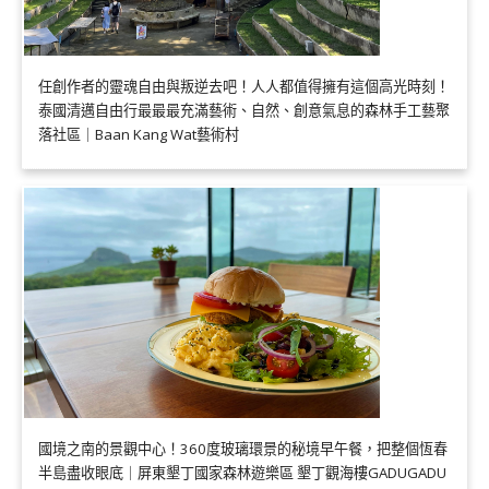
任創作者的靈魂自由與叛逆去吧！人人都值得擁有這個高光時刻！
泰國清邁自由行最最最充滿藝術、自然、創意氣息的森林手工藝聚
落社區｜Baan Kang Wat藝術村
國境之南的景觀中心！360度玻璃環景的秘境早午餐，把整個恆春
半島盡收眼底｜屏東墾丁國家森林遊樂區 墾丁觀海樓GADUGADU