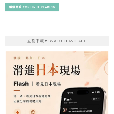
CONTINUE READING
立刻下載▼IWAFU FLASH APP