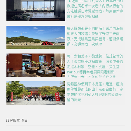
【Agoda訂房 x CJ夫人】日本自由行
嚴選住宿名單一次看！內行旅行者的
方法挑選日本質感住宿，每周更新專
屬訂房優惠與折扣碼
每天醒來都是不同的海！瀨戶內海藝
術祭入門攻略：夜宿宇野港三天兩
夜，完成跳島直島與豐島、藝術祭護
照、交通住宿一次整理
每一盒和菓子，都藏著一位想記住的
人！東京銀座甜點散策，沿著中央通
走進木村家、空也、虎屋、資生堂
Parlour等百年老舖與限定甜點，一
次匯集日本五百年的伴手禮文化
從狐狸神使到千本鳥居，走進一座由
願望堆疊而成的山｜京都自由行一定
要來的伏見稻荷大社與8個最值得停
留的風景
品牌服務項目