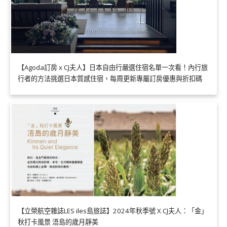
【Agoda訂房 x CJ夫人】日本自由行嚴選住宿名單一次看！內行旅
行者的方法挑選日本質感住宿，每周更新專屬訂房優惠與折扣碼
【立榮航空雜誌LES iles島旅誌】2024年秋季號 X CJ夫人：「金」
秋打卡風景 浯島的歲月靜美