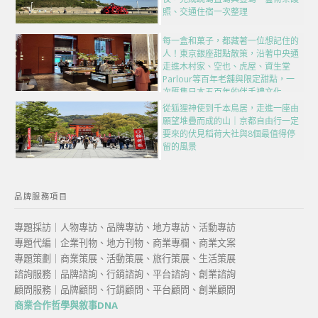
照、交通住宿一次整理
每一盒和菓子，都藏著一位想記住的
人！東京銀座甜點散策，沿著中央通
走進木村家、空也、虎屋、資生堂
Parlour等百年老舖與限定甜點，一
次匯集日本五百年的伴手禮文化
從狐狸神使到千本鳥居，走進一座由
願望堆疊而成的山｜京都自由行一定
要來的伏見稻荷大社與8個最值得停
留的風景
品牌服務項目
專題採訪｜人物專訪、品牌專訪、地方專訪、活動專訪
專題代編｜企業刊物、地方刊物、商業專欄、商業文案
專題策劃｜商業策展、活動策展、旅行策展、生活策展
諮詢服務｜品牌諮詢、行銷諮詢、平台諮詢、創業諮詢
顧問服務｜品牌顧問、行銷顧問、平台顧問、創業顧問
商業合作哲學與敘事DNA