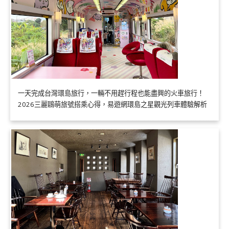
一天完成台灣環島旅行，一輛不用趕行程也能盡興的火車旅行！
2026三麗鷗萌旅號搭乘心得，易遊網環島之星觀光列車體驗解析