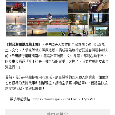
《對台灣關鍵風格上癮》
，
是由CJ夫人製作的台灣專題；運用台灣風
土、文化、人情味等地方深厚底蘊，構成專為旅行者認識台灣獨特魅力
的
<台灣旅行關鍵指南>
，無論語言隔閡、文化背景，都能心動不已，
同時由衷稱道「哇！這是一種全新的感受，太棒了，我要推薦朋友來台
灣旅行！」
目前，
我仍在持續挖掘用心生活、處事謹慎的匠人職人創業家，如果您
也有很棒的品牌故事和創業理念，請撥空填寫
<
採訪單
>
，我將盡快規
劃採訪行程，並與您聯繫！
採訪單超連結：
https://forms.gle/7KvGCEbcu7U7ySuN7
熱門關鍵字