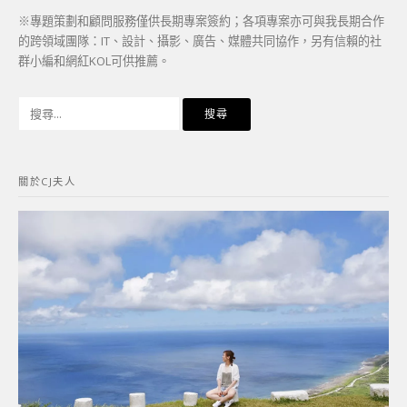
※專題策劃和顧問服務僅供長期專案簽約；各項專案亦可與我長期合作
的跨領域團隊：IT、設計、攝影、廣告、媒體共同協作，另有信賴的社
群小編和網紅KOL可供推薦。
搜
尋
關
鍵
關於CJ夫人
字: