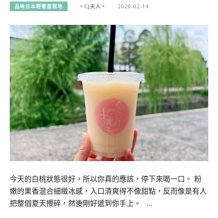
品味日本輕奢度假地
。CJ夫人。
2026-02-14
今天的白桃狀態很好，所以你真的應該，停下來喝一口。 粉
嫩的果香混合細緻冰感，入口清爽得不像甜點，反而像是有人
把整個夏天攪碎，然後剛好遞到你手上。 …