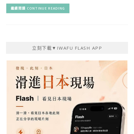
CONTINUE READING
立刻下載▼IWAFU FLASH APP