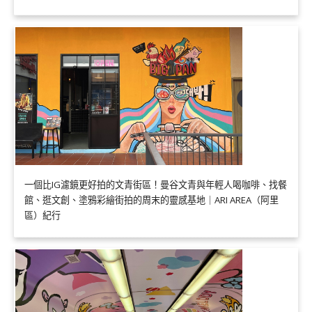
一個比IG濾鏡更好拍的文青街區！曼谷文青與年輕人喝咖啡、找餐
館、逛文創、塗鴉彩繪街拍的周末的靈感基地｜ARI AREA（阿里
區）紀行