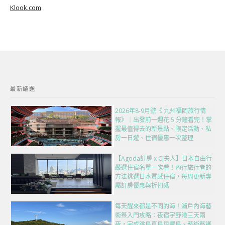
Klook.com
最新議題
2026年8-9月號《 九州福岡旅行情
報》｜出發前一週花 5 分鐘看完！掌
握最值得去的新景點、限定活動、私
房一日遊、住宿優惠一次整理
【Agoda訂房 x CJ夫人】日本自由行
嚴選住宿名單一次看！內行旅行者的
方法挑選日本質感住宿，每周更新專
屬訂房優惠與折扣碼
每天醒來都是不同的海！瀨戶內海藝
術祭入門攻略：夜宿宇野港三天兩
夜，完成跳島直島與豐島、藝術祭護