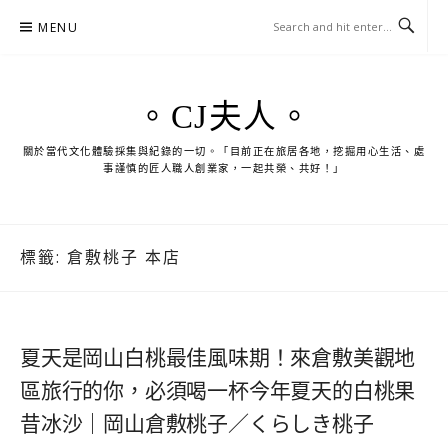
Skip
MENU
to
content
。CJ夫人。
關於當代文化體驗採集與紀錄的一切。「目前正在旅居各地，挖掘用心生活、處
事謹慎的匠人職人創業家，一起共榮、共好！」
標籤:
倉敷桃子 本店
夏天是岡山白桃最佳風味期！來倉敷美觀地
區旅行的你，必須喝一杯今年夏天的白桃果
昔冰沙｜岡山倉敷桃子／くらしき桃子