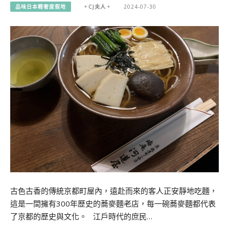
品味日本輕奢度假地
。CJ夫人。
2024-07-30
古色古香的傳統京都町屋內，遠赴而來的客人正安靜地吃麵，
這是一間擁有300年歷史的蕎麥麵老店，每一碗蕎麥麵都代表
了京都的歷史與文化。 江戶時代的庶民…