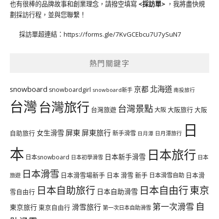
也有很棒的品牌故事和創業理念，請撥空填寫
<
採訪單
>
，我將盡快規
劃採訪行程，並與您聯繫！
採訪單超連結：
https://forms.gle/7KvGCEbcu7U7ySuN7
熱門關鍵字
北海道
snowboard
京都
snowboardgirl
snowboard新手
南投旅行
台灣
台灣旅行
台灣景點
台灣旅遊
大阪旅行
大阪
大阪
日
屏東
屏東旅行
女生滑雪
自助旅行
新手滑雪
日月潭旅行
日月潭
本
日本旅行
日本新手滑雪
日本snowboard
日本初學滑雪
日本
日本滑雪
日本滑雪場新手
日本 滑雪 新手
日本滑雪自助
日本滑
旅遊
日本自由行
日本自助旅行
東京
日本自助滑雪
雪自由行
自
第一次滑雪
滑雪旅行
東京旅行
東京自由行
第一次日本自助滑雪