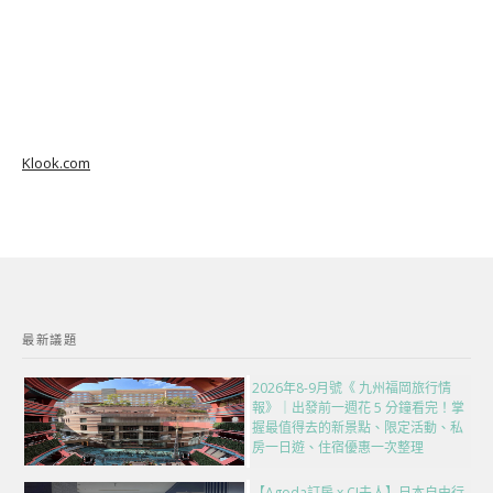
Klook.com
最新議題
2026年8-9月號《 九州福岡旅行情
報》｜出發前一週花 5 分鐘看完！掌
握最值得去的新景點、限定活動、私
房一日遊、住宿優惠一次整理
【Agoda訂房 x CJ夫人】日本自由行