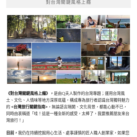
對台灣關鍵風格上癮
《對台灣關鍵風格上癮》
，
是由CJ夫人製作的台灣專題；運用台灣風
土、文化、人情味等地方深厚底蘊，構成專為旅行者認識台灣獨特魅力
的
<台灣旅行關鍵指南>
，無論語言隔閡、文化背景，都能心動不已，
同時由衷稱道「哇！這是一種全新的感受，太棒了，我要推薦朋友來台
灣旅行！」
目前，
我仍在持續挖掘用心生活、處事謹慎的匠人職人創業家，如果您