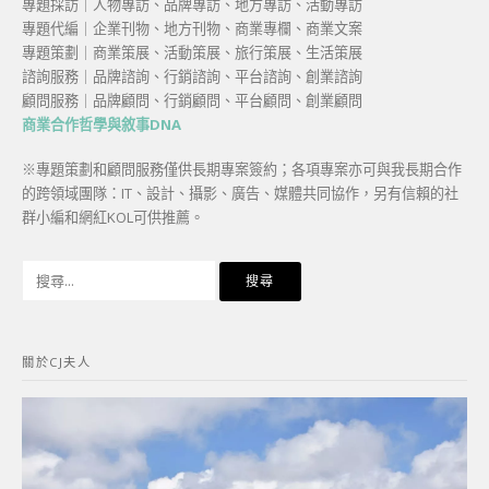
專題採訪｜人物專訪、品牌專訪、地方專訪、活動專訪
專題代編｜企業刊物、地方刊物、商業專欄、商業文案
專題策劃｜商業策展、活動策展、旅行策展、生活策展
諮詢服務｜品牌諮詢、行銷諮詢、平台諮詢、創業諮詢
顧問服務｜品牌顧問、行銷顧問、平台顧問、創業顧問
商業合作哲學與敘事DNA
※專題策劃和顧問服務僅供長期專案簽約；各項專案亦可與我長期合作
的跨領域團隊：IT、設計、攝影、廣告、媒體共同協作，另有信賴的社
群小編和網紅KOL可供推薦。
搜
尋
關
鍵
關於CJ夫人
字: