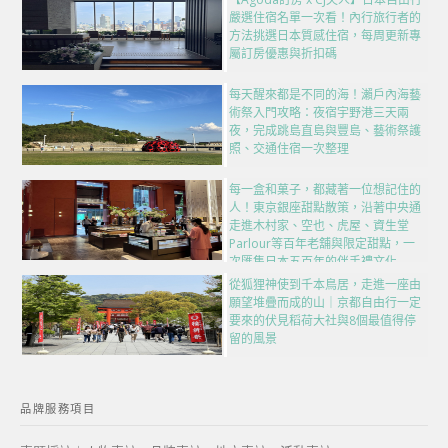
嚴選住宿名單一次看！內行旅行者的
方法挑選日本質感住宿，每周更新專
屬訂房優惠與折扣碼
每天醒來都是不同的海！瀨戶內海藝
術祭入門攻略：夜宿宇野港三天兩
夜，完成跳島直島與豐島、藝術祭護
照、交通住宿一次整理
每一盒和菓子，都藏著一位想記住的
人！東京銀座甜點散策，沿著中央通
走進木村家、空也、虎屋、資生堂
Parlour等百年老舖與限定甜點，一
次匯集日本五百年的伴手禮文化
從狐狸神使到千本鳥居，走進一座由
願望堆疊而成的山｜京都自由行一定
要來的伏見稻荷大社與8個最值得停
留的風景
品牌服務項目