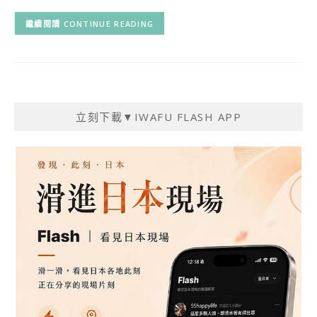
CONTINUE READING
立刻下載▼IWAFU FLASH APP