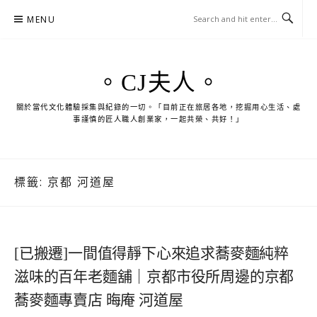
Skip
MENU
to
content
。CJ夫人。
關於當代文化體驗採集與紀錄的一切。「目前正在旅居各地，挖掘用心生活、處
事謹慎的匠人職人創業家，一起共榮、共好！」
標籤:
京都 河道屋
[已搬遷]一間值得靜下心來追求蕎麥麵純粹
滋味的百年老麵舖｜京都市役所周邊的京都
蕎麥麵專賣店 晦庵 河道屋