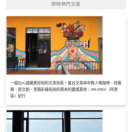
即時熱門文章
一個比IG濾鏡更好拍的文青街區！曼谷文青與年輕人喝咖啡、找餐
館、逛文創、塗鴉彩繪街拍的周末的靈感基地｜ARI AREA（阿里
區）紀行