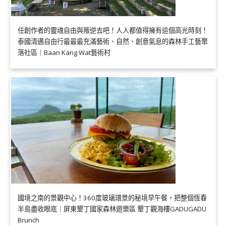
任創作者的靈魂自由與叛逆去吧！人人都值得擁有這個高光時刻！
泰國清邁自由行最最最充滿藝術、自然、創意氣息的森林手工藝聚
落社區｜Baan Kang Wat藝術村
國境之南的景觀中心！360度玻璃環景的秘境早午餐，把整個恆春
半島盡收眼底｜屏東墾丁國家森林遊樂區 墾丁觀海樓GADUGADU
Brunch