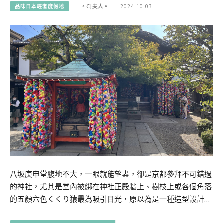
品味日本輕奢度假地
。CJ夫人。
2024-10-03
八坂庚申堂腹地不大，一眼就能望盡，卻是京都參拜不可錯過
的神社，尤其是堂內被綁在神社正殿牆上、樹枝上或各個角落
的五顏六色くくり猿最為吸引目光，原以為是一種造型設計…