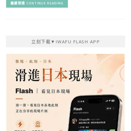
CONTINUE READING
立刻下載▼IWAFU FLASH APP