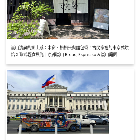
嵐山清晨的鄉土感：木窗、榻榻米與麵包香！古民家裡的東京式烘
焙 X 歐式輕食晨光｜京都嵐山 Bread, Espresso & 嵐山庭園