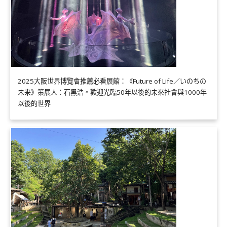
2025大阪世界博覽會推薦必看展館：《Future of Life／いのちの
未来》策展人：石黑浩。歡迎光臨50年以後的未來社會與1000年
以後的世界