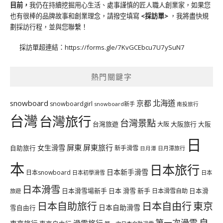
目前，
我仍在持續挖掘用心生活、處事謹慎的匠人職人創業家，如果您
也有很棒的品牌故事和創業理念，請撥空填寫
<
採訪單
>
，我將盡快規
劃採訪行程，並與您聯繫！
採訪單超連結：
https://forms.gle/7KvGCEbcu7U7ySuN7
熱門關鍵字
北海道
snowboard
京都
snowboardgirl
snowboard新手
南投旅行
台灣
台灣旅行
台灣景點
台灣旅遊
大阪旅行
大阪
大阪
日
屏東
屏東旅行
女生滑雪
自助旅行
新手滑雪
日月潭旅行
日月潭
本
日本旅行
日本新手滑雪
日本snowboard
日本初學滑雪
日本
日本滑雪
日本滑雪場新手
日本 滑雪 新手
日本滑雪自助
日本滑
旅遊
日本自由行
日本自助旅行
東京
日本自助滑雪
雪自由行
自
第一次滑雪
滑雪旅行