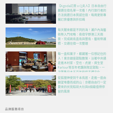
【Agoda訂房 x CJ夫人】日本自由行
嚴選住宿名單一次看！內行旅行者的
方法挑選日本質感住宿，每周更新專
屬訂房優惠與折扣碼
每天醒來都是不同的海！瀨戶內海藝
術祭入門攻略：夜宿宇野港三天兩
夜，完成跳島直島與豐島、藝術祭護
照、交通住宿一次整理
每一盒和菓子，都藏著一位想記住的
人！東京銀座甜點散策，沿著中央通
走進木村家、空也、虎屋、資生堂
Parlour等百年老舖與限定甜點，一
次匯集日本五百年的伴手禮文化
從狐狸神使到千本鳥居，走進一座由
願望堆疊而成的山｜京都自由行一定
要來的伏見稻荷大社與8個最值得停
留的風景
品牌服務項目