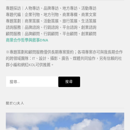
專題採訪｜人物專訪、品牌專訪、地方專訪、活動專訪
專題代編｜企業刊物、地方刊物、商業專欄、商業文案
專題策劃｜商業策展、活動策展、旅行策展、生活策展
諮詢服務｜品牌諮詢、行銷諮詢、平台諮詢、創業諮詢
顧問服務｜品牌顧問、行銷顧問、平台顧問、創業顧問
商業合作哲學與敘事DNA
※專題策劃和顧問服務僅供長期專案簽約；各項專案亦可與我長期合作
的跨領域團隊：IT、設計、攝影、廣告、媒體共同協作，另有信賴的社
群小編和網紅KOL可供推薦。
搜
尋
關
鍵
關於CJ夫人
字: