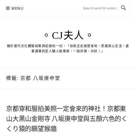
Skip
MENU
to
content
。CJ夫人。
關於當代文化體驗採集與紀錄的一切。「目前正在旅居各地，挖掘用心生活、處
事謹慎的匠人職人創業家，一起共榮、共好！」
標籤:
京都 八坂庚申堂
京都穿和服拍美照一定會來的神社！京都東
山大黑山金剛寺 八坂庚申堂與五顏六色的く
くり猿的願望猴牆