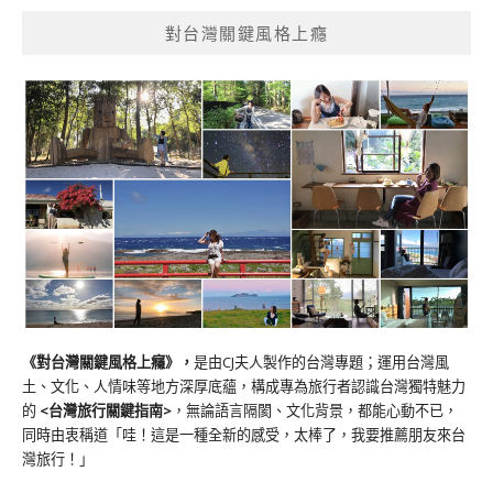
對台灣關鍵風格上癮
《對台灣關鍵風格上癮》
，
是由CJ夫人製作的台灣專題；運用台灣風
土、文化、人情味等地方深厚底蘊，構成專為旅行者認識台灣獨特魅力
的
<台灣旅行關鍵指南>
，無論語言隔閡、文化背景，都能心動不已，
同時由衷稱道「哇！這是一種全新的感受，太棒了，我要推薦朋友來台
灣旅行！」