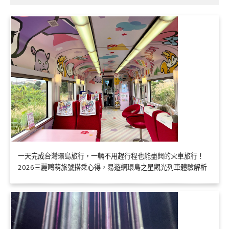
一天完成台灣環島旅行，一輛不用趕行程也能盡興的火車旅行！
2026三麗鷗萌旅號搭乘心得，易遊網環島之星觀光列車體驗解析