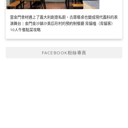
當金門食材遇上了義大利創意私廚，古厝餐桌也變成現代義料的表
演舞台｜金門金沙鎮沙美后珩村的預約制餐廳 背貓嗑（背貓客）
10人午餐點菜攻略
FACEBOOK粉絲專頁