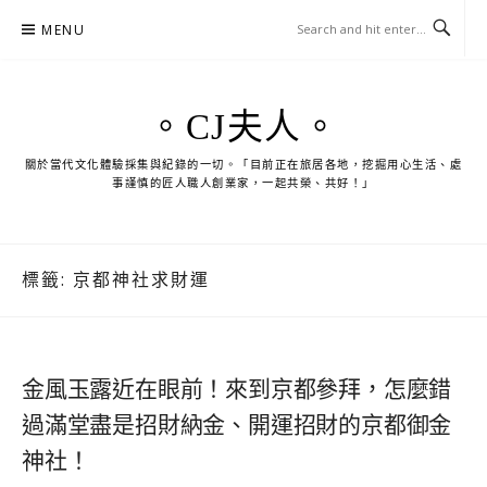
Skip
MENU
to
content
。CJ夫人。
關於當代文化體驗採集與紀錄的一切。「目前正在旅居各地，挖掘用心生活、處
事謹慎的匠人職人創業家，一起共榮、共好！」
標籤:
京都神社求財運
金風玉露近在眼前！來到京都參拜，怎麼錯
過滿堂盡是招財納金、開運招財的京都御金
神社！