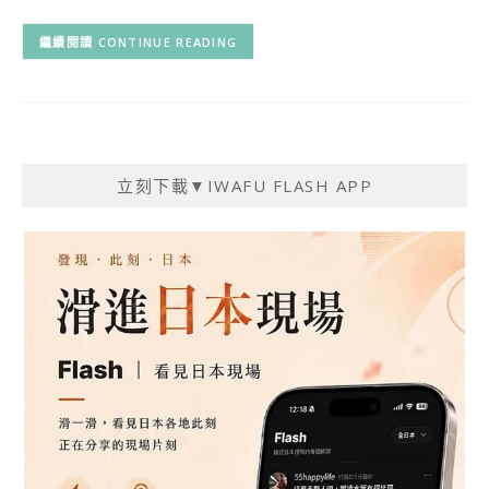
CONTINUE READING
立刻下載▼IWAFU FLASH APP