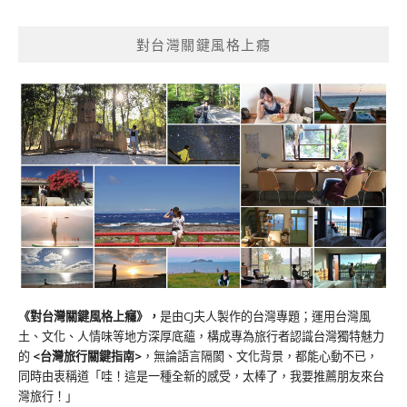
對台灣關鍵風格上癮
《對台灣關鍵風格上癮》
，
是由CJ夫人製作的台灣專題；運用台灣風
土、文化、人情味等地方深厚底蘊，構成專為旅行者認識台灣獨特魅力
的
<台灣旅行關鍵指南>
，無論語言隔閡、文化背景，都能心動不已，
同時由衷稱道「哇！這是一種全新的感受，太棒了，我要推薦朋友來台
灣旅行！」