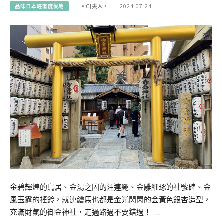
品味日本輕奢度假地
。CJ夫人。
2024-07-24
金碧輝煌的鳥居、金湯之固的注連繩、金雕細琢的社號碑、金
風玉露的搖鈴，就連繪馬也都是金光閃閃的金黃色銀杏造型，
充滿財氣的御金神社，走過路過不要錯過！ …