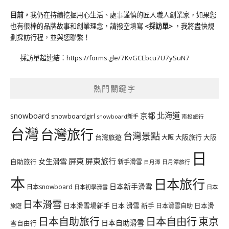
目前，
我仍在持續挖掘用心生活、處事謹慎的匠人職人創業家，如果您
也有很棒的品牌故事和創業理念，請撥空填寫
<
採訪單
>
，我將盡快規
劃採訪行程，並與您聯繫！
採訪單超連結：
https://forms.gle/7KvGCEbcu7U7ySuN7
熱門關鍵字
北海道
snowboard
京都
snowboardgirl
snowboard新手
南投旅行
台灣
台灣旅行
台灣景點
台灣旅遊
大阪旅行
大阪
大阪
日
屏東
屏東旅行
女生滑雪
自助旅行
新手滑雪
日月潭旅行
日月潭
本
日本旅行
日本新手滑雪
日本snowboard
日本初學滑雪
日本
日本滑雪
日本滑雪場新手
日本 滑雪 新手
日本滑雪自助
日本滑
旅遊
日本自由行
日本自助旅行
東京
日本自助滑雪
雪自由行