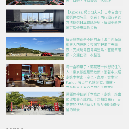
房一日遊、住宿優惠一次整理
【Agoda訂房 x CJ夫人】日本自由行
嚴選住宿名單一次看！內行旅行者的
方法挑選日本質感住宿，每周更新專
屬訂房優惠與折扣碼
每天醒來都是不同的海！瀨戶內海藝
術祭入門攻略：夜宿宇野港三天兩
夜，完成跳島直島與豐島、藝術祭護
照、交通住宿一次整理
每一盒和菓子，都藏著一位想記住的
人！東京銀座甜點散策，沿著中央通
走進木村家、空也、虎屋、資生堂
Parlour等百年老舖與限定甜點，一
次匯集日本五百年的伴手禮文化
從狐狸神使到千本鳥居，走進一座由
願望堆疊而成的山｜京都自由行一定
要來的伏見稻荷大社與8個最值得停
留的風景