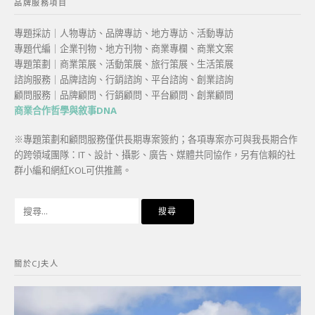
品牌服務項目
專題採訪｜人物專訪、品牌專訪、地方專訪、活動專訪
專題代編｜企業刊物、地方刊物、商業專欄、商業文案
專題策劃｜商業策展、活動策展、旅行策展、生活策展
諮詢服務｜品牌諮詢、行銷諮詢、平台諮詢、創業諮詢
顧問服務｜品牌顧問、行銷顧問、平台顧問、創業顧問
商業合作哲學與敘事DNA
※專題策劃和顧問服務僅供長期專案簽約；各項專案亦可與我長期合作
的跨領域團隊：IT、設計、攝影、廣告、媒體共同協作，另有信賴的社
群小編和網紅KOL可供推薦。
搜
尋
關
鍵
關於CJ夫人
字: