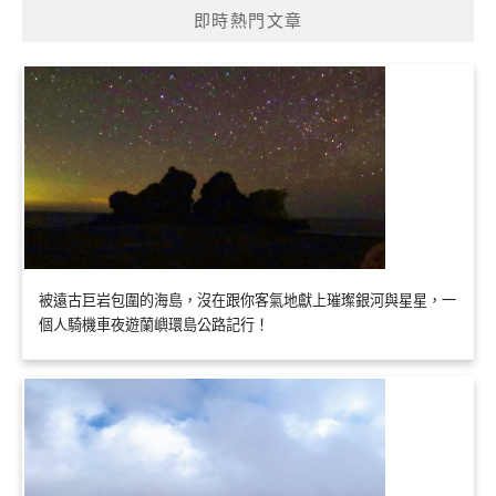
即時熱門文章
被遠古巨岩包圍的海島，沒在跟你客氣地獻上璀璨銀河與星星，一
個人騎機車夜遊蘭嶼環島公路記行！