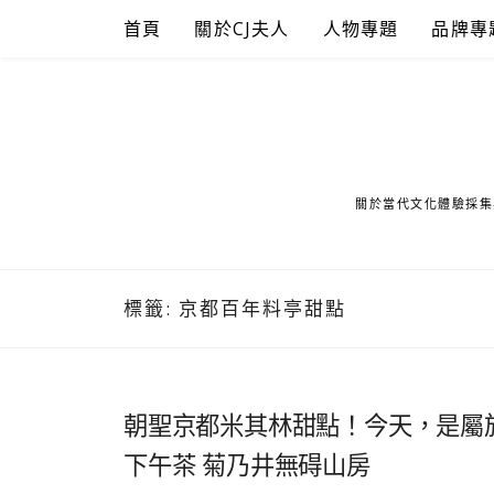
Skip
首頁
關於CJ夫人
人物專題
品牌專
to
content
關於當代文化體驗採集
標籤:
京都百年料亭甜點
朝聖京都米其林甜點！今天，是屬
下午茶 菊乃井無碍山房