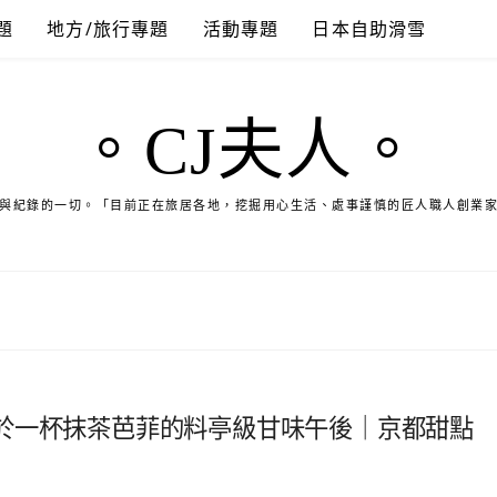
題
地方/旅行專題
活動專題
日本自助滑雪
。CJ夫人。
與紀錄的一切。「目前正在旅居各地，挖掘用心生活、處事謹慎的匠人職人創業
於一杯抹茶芭菲的料亭級甘味午後｜京都甜點