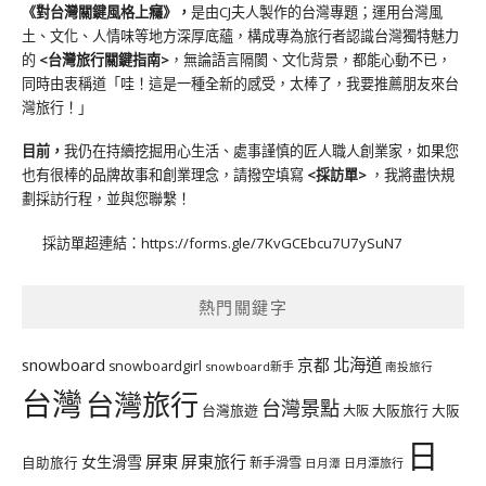
《對台灣關鍵風格上癮》
，
是由CJ夫人製作的台灣專題；運用台灣風
土、文化、人情味等地方深厚底蘊，構成專為旅行者認識台灣獨特魅力
的
<台灣旅行關鍵指南>
，無論語言隔閡、文化背景，都能心動不已，
同時由衷稱道「哇！這是一種全新的感受，太棒了，我要推薦朋友來台
灣旅行！」
目前，
我仍在持續挖掘用心生活、處事謹慎的匠人職人創業家，如果您
也有很棒的品牌故事和創業理念，請撥空填寫
<
採訪單
>
，我將盡快規
劃採訪行程，並與您聯繫！
採訪單超連結：
https://forms.gle/7KvGCEbcu7U7ySuN7
熱門關鍵字
北海道
snowboard
京都
snowboardgirl
snowboard新手
南投旅行
台灣
台灣旅行
台灣景點
台灣旅遊
大阪旅行
大阪
大阪
日
屏東
屏東旅行
女生滑雪
自助旅行
新手滑雪
日月潭旅行
日月潭