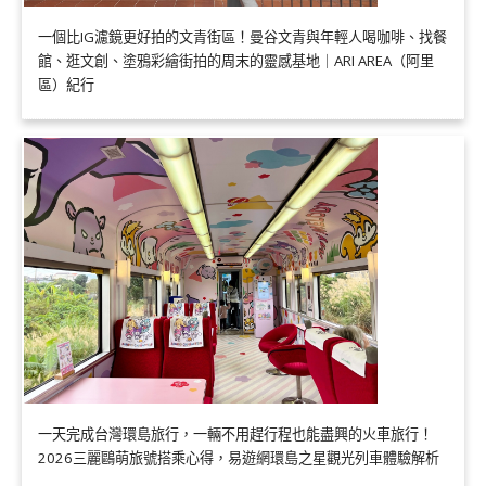
一個比IG濾鏡更好拍的文青街區！曼谷文青與年輕人喝咖啡、找餐
館、逛文創、塗鴉彩繪街拍的周末的靈感基地｜ARI AREA（阿里
區）紀行
一天完成台灣環島旅行，一輛不用趕行程也能盡興的火車旅行！
2026三麗鷗萌旅號搭乘心得，易遊網環島之星觀光列車體驗解析