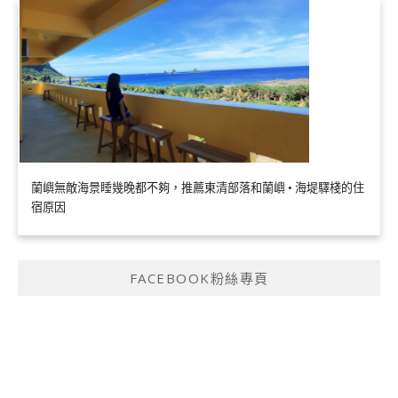
蘭嶼無敵海景睡幾晚都不夠，推薦東清部落和蘭嶼 • 海堤驛棧的住
宿原因
FACEBOOK粉絲專頁