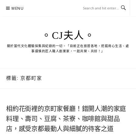
Skip
MENU
to
content
。CJ夫人。
關於當代文化體驗採集與紀錄的一切。「目前正在旅居各地，挖掘用心生活、處
事謹慎的匠人職人創業家，一起共榮、共好！」
標籤:
京都町家
相約花街裡的京町家餐廳！錯開人潮的家庭
料理、壽司、豆腐、茶寮、咖啡館與甜品
店，感受京都最動人與細膩的待客之道