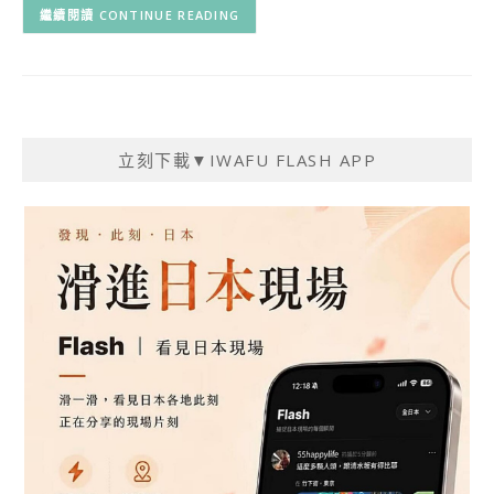
CONTINUE READING
立刻下載▼IWAFU FLASH APP