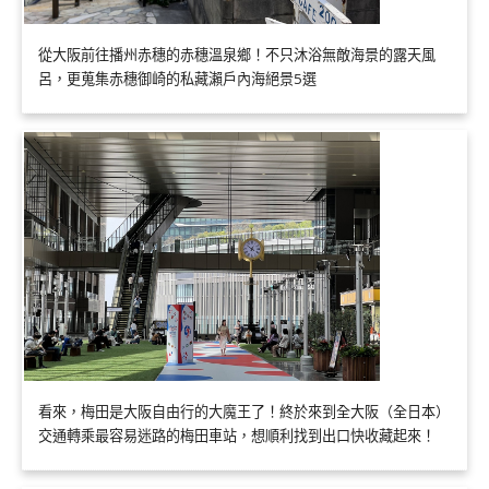
從大阪前往播州赤穗的赤穗溫泉鄉！不只沐浴無敵海景的露天風
呂，更蒐集赤穗御崎的私藏瀨戶內海絕景5選
看來，梅田是大阪自由行的大魔王了！終於來到全大阪（全日本）
交通轉乘最容易迷路的梅田車站，想順利找到出口快收藏起來！