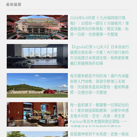
最新議題
2026年8-9月號《 九州福岡旅行情
報》｜出發前一週花 5 分鐘看完！掌
握最值得去的新景點、限定活動、私
房一日遊、住宿優惠一次整理
【Agoda訂房 x CJ夫人】日本自由行
嚴選住宿名單一次看！內行旅行者的
方法挑選日本質感住宿，每周更新專
屬訂房優惠與折扣碼
每天醒來都是不同的海！瀨戶內海藝
術祭入門攻略：夜宿宇野港三天兩
夜，完成跳島直島與豐島、藝術祭護
照、交通住宿一次整理
每一盒和菓子，都藏著一位想記住的
人！東京銀座甜點散策，沿著中央通
走進木村家、空也、虎屋、資生堂
Parlour等百年老舖與限定甜點，一
次匯集日本五百年的伴手禮文化
從狐狸神使到千本鳥居，走進一座由