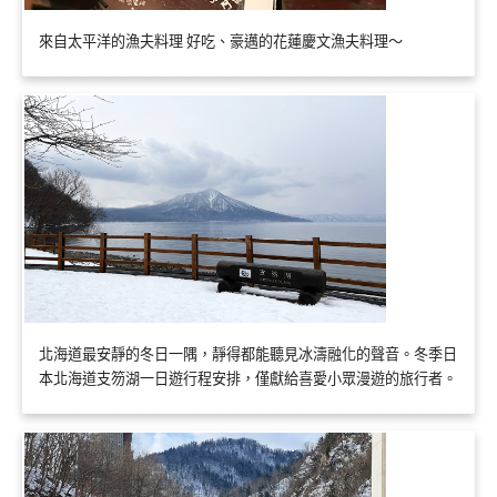
來自太平洋的漁夫料理 好吃、豪邁的花蓮慶文漁夫料理～
北海道最安靜的冬日一隅，靜得都能聽見冰濤融化的聲音。冬季日
本北海道支笏湖一日遊行程安排，僅獻給喜愛小眾漫遊的旅行者。