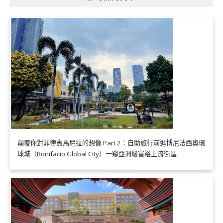
顛覆你對菲律賓馬尼拉的想像 Part 2：自助旅行前進博尼法西奧環
球城（Bonifacio Global City）一窺亞洲級富裕上流街區