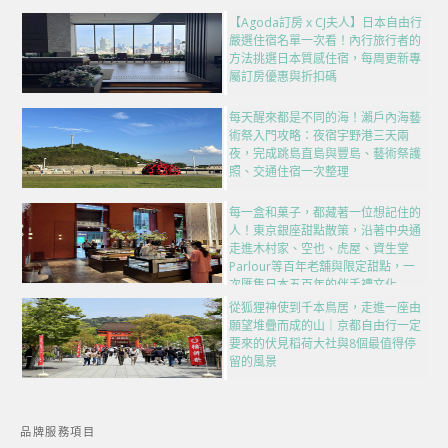
【Agoda訂房 x CJ夫人】日本自由行
嚴選住宿名單一次看！內行旅行者的
方法挑選日本質感住宿，每周更新專
屬訂房優惠與折扣碼
每天醒來都是不同的海！瀨戶內海藝
術祭入門攻略：夜宿宇野港三天兩
夜，完成跳島直島與豐島、藝術祭護
照、交通住宿一次整理
每一盒和菓子，都藏著一位想記住的
人！東京銀座甜點散策，沿著中央通
走進木村家、空也、虎屋、資生堂
Parlour等百年老舖與限定甜點，一
次匯集日本五百年的伴手禮文化
從狐狸神使到千本鳥居，走進一座由
願望堆疊而成的山｜京都自由行一定
要來的伏見稻荷大社與8個最值得停
留的風景
品牌服務項目