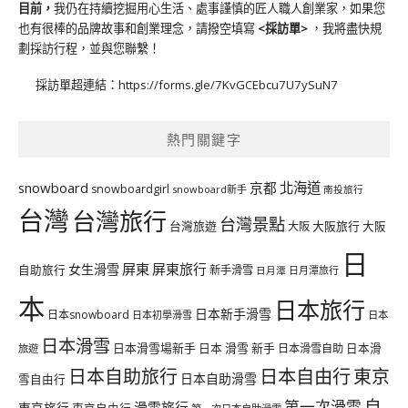
目前，
我仍在持續挖掘用心生活、處事謹慎的匠人職人創業家，如果您
也有很棒的品牌故事和創業理念，請撥空填寫
<
採訪單
>
，我將盡快規
劃採訪行程，並與您聯繫！
採訪單超連結：
https://forms.gle/7KvGCEbcu7U7ySuN7
熱門關鍵字
北海道
snowboard
京都
snowboardgirl
snowboard新手
南投旅行
台灣
台灣旅行
台灣景點
台灣旅遊
大阪旅行
大阪
大阪
日
屏東
屏東旅行
女生滑雪
自助旅行
新手滑雪
日月潭旅行
日月潭
本
日本旅行
日本新手滑雪
日本snowboard
日本初學滑雪
日本
日本滑雪
日本滑雪場新手
日本 滑雪 新手
日本滑雪自助
日本滑
旅遊
日本自由行
日本自助旅行
東京
日本自助滑雪
雪自由行
自
第一次滑雪
滑雪旅行
東京旅行