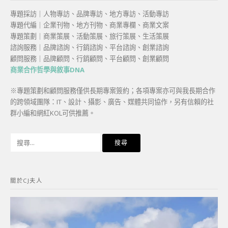
專題採訪｜人物專訪、品牌專訪、地方專訪、活動專訪
專題代編｜企業刊物、地方刊物、商業專欄、商業文案
專題策劃｜商業策展、活動策展、旅行策展、生活策展
諮詢服務｜品牌諮詢、行銷諮詢、平台諮詢、創業諮詢
顧問服務｜品牌顧問、行銷顧問、平台顧問、創業顧問
商業合作哲學與敘事DNA
※專題策劃和顧問服務僅供長期專案簽約；各項專案亦可與我長期合作
的跨領域團隊：IT、設計、攝影、廣告、媒體共同協作，另有信賴的社
群小編和網紅KOL可供推薦。
搜
尋
關
鍵
關於CJ夫人
字: