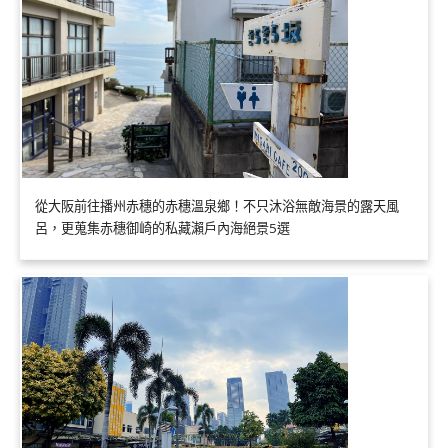
從大阪前往播州赤穗的赤穗溫泉鄉！不只沐浴無敵海景的露天風
呂，更蒐集赤穗御崎的私藏瀨戶內海絕景5選