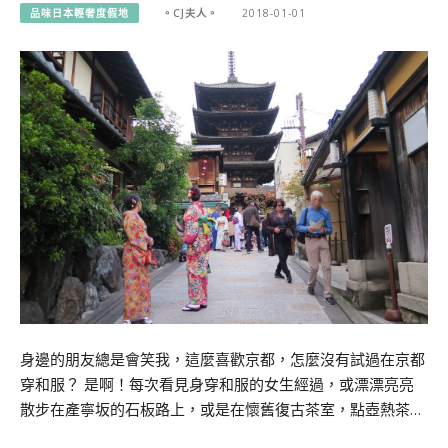
品味日本輕奢度假地
。CJ夫人。
2018-01-01
身邊的朋友總是會笑我，這麼喜歡京都，怎麼沒有試過在京都
穿和服？ 是啊！每次看見身穿和服的女生經過，或漂漂亮亮
散步在產寧坂的石板路上，或是在懷舊復古茶室，點壺熱茶…