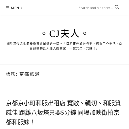
Skip
MENU
to
content
。CJ夫人。
關於當代文化體驗採集與紀錄的一切。「目前正在旅居各地，挖掘用心生活、處
事謹慎的匠人職人創業家，一起共榮、共好！」
標籤:
京都旅遊
京都京小町和服出租店 寬敞、親切、和服質
感佳 距離八坂塔只要5分鐘 同場加映街拍京
都和服妹！