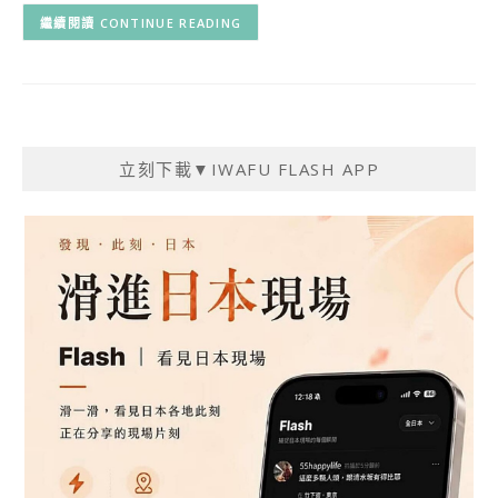
CONTINUE READING
立刻下載▼IWAFU FLASH APP