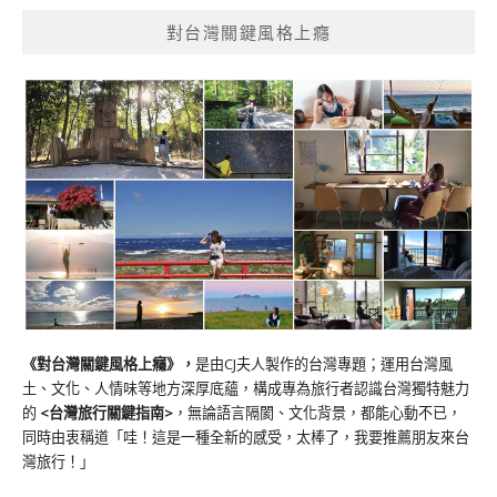
對台灣關鍵風格上癮
《對台灣關鍵風格上癮》
，
是由CJ夫人製作的台灣專題；運用台灣風
土、文化、人情味等地方深厚底蘊，構成專為旅行者認識台灣獨特魅力
的
<台灣旅行關鍵指南>
，無論語言隔閡、文化背景，都能心動不已，
同時由衷稱道「哇！這是一種全新的感受，太棒了，我要推薦朋友來台
灣旅行！」