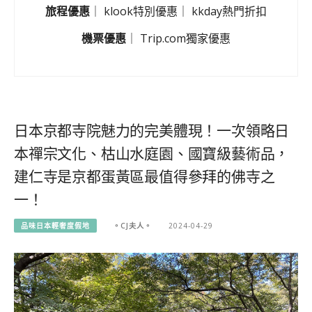
旅程優惠
｜
klook特別優惠
｜
kkday熱門折扣
機票優惠
｜
Trip.com獨家優惠
日本京都寺院魅力的完美體現！一次領略日
本禪宗文化、枯山水庭園、國寶級藝術品，
建仁寺是京都蛋黃區最值得參拜的佛寺之
一！
品味日本輕奢度假地
。CJ夫人。
2024-04-29