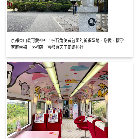
京都東山最可愛神社！被石兔使者包圍的祈福聖地，戀愛、懷孕、
家庭幸福一次祈願｜京都東天王岡崎神社