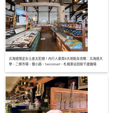
北海道限定お土産太犯規！內行人豪買8大地點全攻略：北海道大
學、二條市場、狸小路、Seicomart、札幌車站到新千歲機場