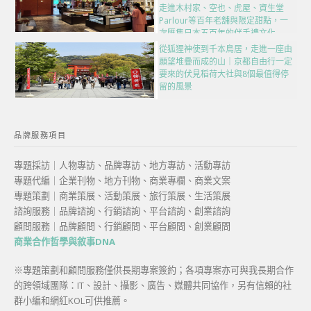
走進木村家、空也、虎屋、資生堂
Parlour等百年老舖與限定甜點，一
次匯集日本五百年的伴手禮文化
從狐狸神使到千本鳥居，走進一座由
願望堆疊而成的山｜京都自由行一定
要來的伏見稻荷大社與8個最值得停
留的風景
品牌服務項目
專題採訪｜人物專訪、品牌專訪、地方專訪、活動專訪
專題代編｜企業刊物、地方刊物、商業專欄、商業文案
專題策劃｜商業策展、活動策展、旅行策展、生活策展
諮詢服務｜品牌諮詢、行銷諮詢、平台諮詢、創業諮詢
顧問服務｜品牌顧問、行銷顧問、平台顧問、創業顧問
商業合作哲學與敘事DNA
※專題策劃和顧問服務僅供長期專案簽約；各項專案亦可與我長期合作
的跨領域團隊：IT、設計、攝影、廣告、媒體共同協作，另有信賴的社
群小編和網紅KOL可供推薦。