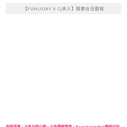
【FUNLIDAY X CJ夫人】探索台日遊程
泰國清邁｜大象自然公園、大象觀察餵食、Baan Kang Wat藝術村的