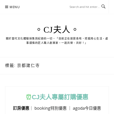
Skip
MENU
to
content
。CJ夫人。
關於當代文化體驗採集與紀錄的一切。「目前正在旅居各地，挖掘用心生活、處
事謹慎的匠人職人創業家，一起共榮、共好！」
標籤:
京都建仁寺
⏰
CJ
夫人專屬訂購優惠
訂房優惠
｜
booking特別優惠
｜
agoda今日優惠