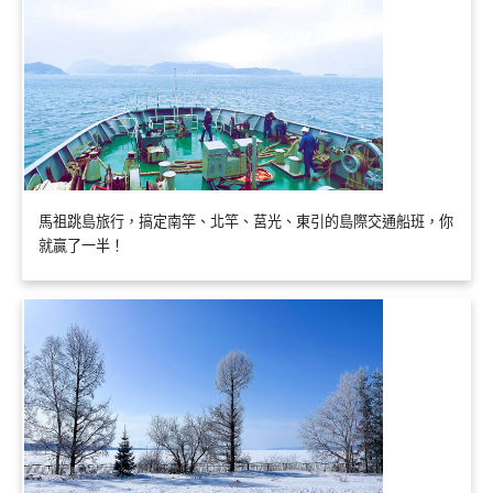
馬祖跳島旅行，搞定南竿、北竿、莒光、東引的島際交通船班，你
就贏了一半！