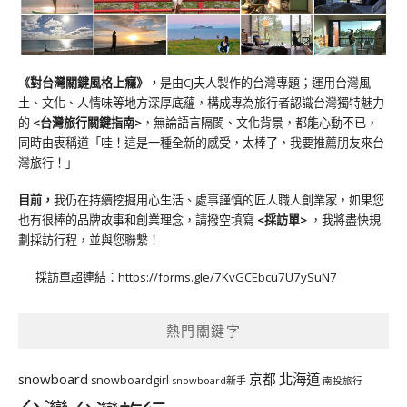
《對台灣關鍵風格上癮》
，
是由CJ夫人製作的台灣專題；運用台灣風
土、文化、人情味等地方深厚底蘊，構成專為旅行者認識台灣獨特魅力
的
<台灣旅行關鍵指南>
，無論語言隔閡、文化背景，都能心動不已，
同時由衷稱道「哇！這是一種全新的感受，太棒了，我要推薦朋友來台
灣旅行！」
目前，
我仍在持續挖掘用心生活、處事謹慎的匠人職人創業家，如果您
也有很棒的品牌故事和創業理念，請撥空填寫
<
採訪單
>
，我將盡快規
劃採訪行程，並與您聯繫！
採訪單超連結：
https://forms.gle/7KvGCEbcu7U7ySuN7
熱門關鍵字
北海道
snowboard
京都
snowboardgirl
snowboard新手
南投旅行