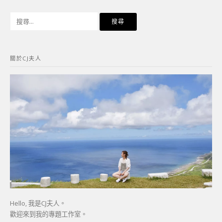
搜
尋
關
鍵
關於CJ夫人
字:
Hello, 我是CJ夫人。
歡迎來到我的專題工作室。