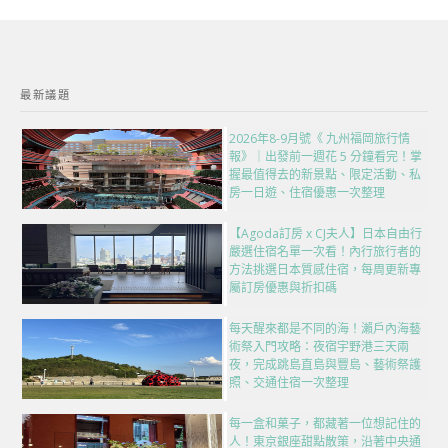
最新議題
2026年8-9月號《 九州福岡旅行情
報》｜出發前一週花 5 分鐘看完！掌
握最值得去的新景點、限定活動、私
房一日遊、住宿優惠一次整理
【Agoda訂房 x CJ夫人】日本自由行
嚴選住宿名單一次看！內行旅行者的
方法挑選日本質感住宿，每周更新專
屬訂房優惠與折扣碼
每天醒來都是不同的海！瀨戶內海藝
術祭入門攻略：夜宿宇野港三天兩
夜，完成跳島直島與豐島、藝術祭護
照、交通住宿一次整理
每一盒和菓子，都藏著一位想記住的
人！東京銀座甜點散策，沿著中央通