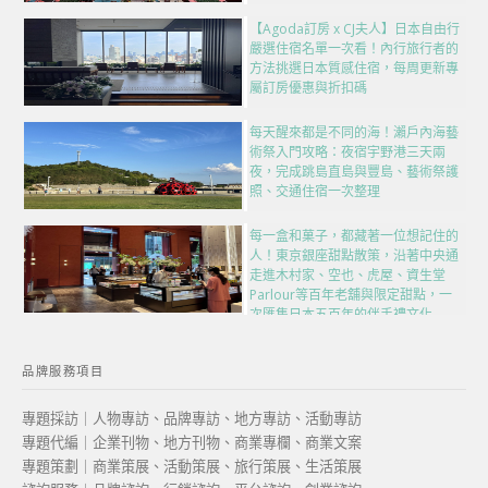
【Agoda訂房 x CJ夫人】日本自由行
嚴選住宿名單一次看！內行旅行者的
方法挑選日本質感住宿，每周更新專
屬訂房優惠與折扣碼
每天醒來都是不同的海！瀨戶內海藝
術祭入門攻略：夜宿宇野港三天兩
夜，完成跳島直島與豐島、藝術祭護
照、交通住宿一次整理
每一盒和菓子，都藏著一位想記住的
人！東京銀座甜點散策，沿著中央通
走進木村家、空也、虎屋、資生堂
Parlour等百年老舖與限定甜點，一
次匯集日本五百年的伴手禮文化
品牌服務項目
專題採訪｜人物專訪、品牌專訪、地方專訪、活動專訪
專題代編｜企業刊物、地方刊物、商業專欄、商業文案
專題策劃｜商業策展、活動策展、旅行策展、生活策展