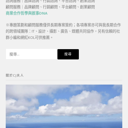
諮詢服務｜品牌諮詢、行銷諮詢、平台諮詢、創業諮詢
顧問服務｜品牌顧問、行銷顧問、平台顧問、創業顧問
商業合作哲學與敘事DNA
※專題策劃和顧問服務僅供長期專案簽約；各項專案亦可與我長期合作
的跨領域團隊：IT、設計、攝影、廣告、媒體共同協作，另有信賴的社
群小編和網紅KOL可供推薦。
搜
尋
關
鍵
關於CJ夫人
字: