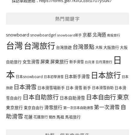
採訪單超連結：
https://forms.gle/7KvGCEbcu7U7ySuN7
熱門關鍵字
北海道
snowboard
京都
snowboardgirl
snowboard新手
南投旅行
台灣
台灣旅行
台灣景點
台灣旅遊
大阪旅行
大阪
大阪
日
屏東
屏東旅行
女生滑雪
自助旅行
新手滑雪
日月潭旅行
日月潭
本
日本旅行
日本新手滑雪
日本snowboard
日本初學滑雪
日本
日本滑雪
日本滑雪場新手
日本 滑雪 新手
日本滑雪自助
日本滑
旅遊
日本自由行
日本自助旅行
東京
日本自助滑雪
雪自由行
自
第一次滑雪
滑雪旅行
東京旅行
東京自由行
第一次日本自助滑雪
助滑雪
花蓮
馬祖
花蓮旅行
馬祖旅行
關西