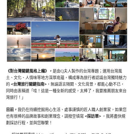
《對台灣關鍵風格上癮》
，
是由CJ夫人製作的台灣專題；運用台灣風
土、文化、人情味等地方深厚底蘊，構成專為旅行者認識台灣獨特魅力
的
<台灣旅行關鍵指南>
，無論語言隔閡、文化背景，都能心動不已，
同時由衷稱道「哇！這是一種全新的感受，太棒了，我要推薦朋友來台
灣旅行！」
目前，
我仍在持續挖掘用心生活、處事謹慎的匠人職人創業家，如果您
也有很棒的品牌故事和創業理念，請撥空填寫
<
採訪單
>
，我將盡快規
劃採訪行程，並與您聯繫！