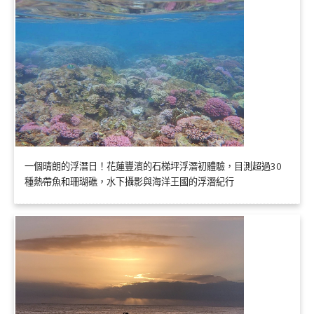
一個晴朗的浮潛日！花蓮豐濱的石梯坪浮潛初體驗，目測超過30
種熱帶魚和珊瑚礁，水下攝影與海洋王國的浮潛紀行