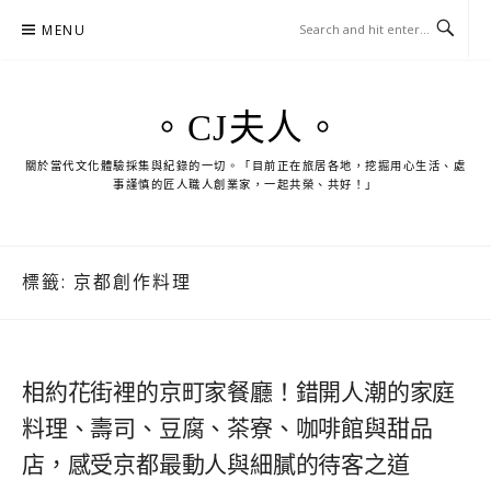
Skip
MENU
to
content
。CJ夫人。
關於當代文化體驗採集與紀錄的一切。「目前正在旅居各地，挖掘用心生活、處
事謹慎的匠人職人創業家，一起共榮、共好！」
標籤:
京都創作料理
相約花街裡的京町家餐廳！錯開人潮的家庭
料理、壽司、豆腐、茶寮、咖啡館與甜品
店，感受京都最動人與細膩的待客之道