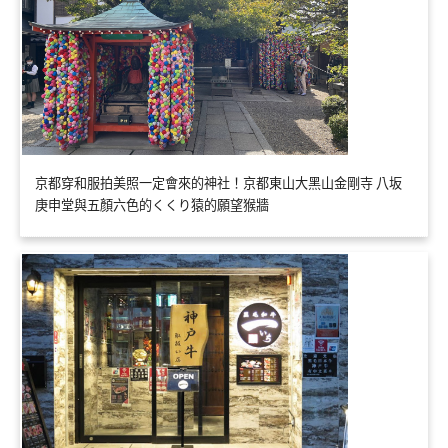
京都穿和服拍美照一定會來的神社！京都東山大黑山金剛寺 八坂
庚申堂與五顏六色的くくり猿的願望猴牆