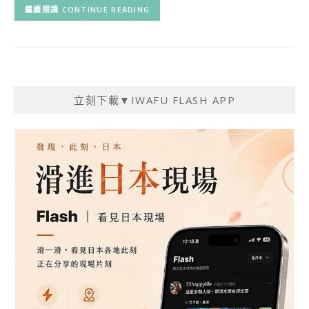
CONTINUE READING
立刻下載▼IWAFU FLASH APP