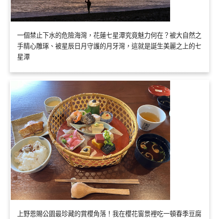
一個禁止下水的危險海灣，花蓮七星潭究竟魅力何在？被大自然之
手精心雕琢、被星辰日月守護的月牙灣，這就是誕生美麗之上的七
星潭
上野恩賜公園最珍藏的賞櫻角落！我在櫻花窗景裡吃一頓春季豆腐