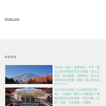
Klook.com
最新議題
日本有一座山，值得相信一千年！富
士山為什麼是世界文化遺產？從火山
信仰、登山朝聖、淺間神社、富士五
湖到北齋浮世繪，讀懂一座山如何成
為千年文化
2026年8-9月號《 九州福岡旅行情
報》｜出發前一週花 5 分鐘看完！掌
握最值得去的新景點、限定活動、私
房一日遊、住宿優惠一次整理