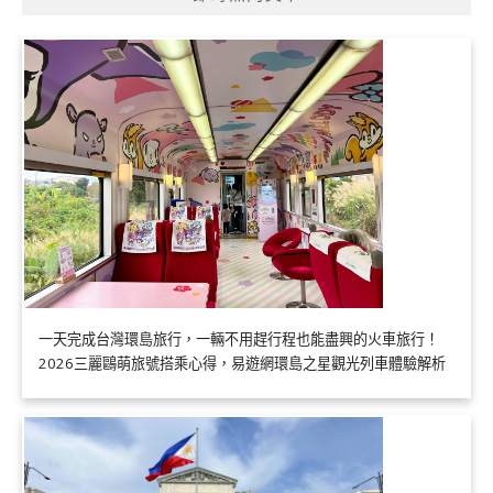
一天完成台灣環島旅行，一輛不用趕行程也能盡興的火車旅行！
2026三麗鷗萌旅號搭乘心得，易遊網環島之星觀光列車體驗解析