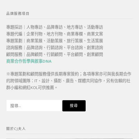
品牌服務項目
專題採訪｜人物專訪、品牌專訪、地方專訪、活動專訪
專題代編｜企業刊物、地方刊物、商業專欄、商業文案
專題策劃｜商業策展、活動策展、旅行策展、生活策展
諮詢服務｜品牌諮詢、行銷諮詢、平台諮詢、創業諮詢
顧問服務｜品牌顧問、行銷顧問、平台顧問、創業顧問
商業合作哲學與敘事DNA
※專題策劃和顧問服務僅供長期專案簽約；各項專案亦可與我長期合作
的跨領域團隊：IT、設計、攝影、廣告、媒體共同協作，另有信賴的社
群小編和網紅KOL可供推薦。
搜
尋
關
鍵
關於CJ夫人
字: