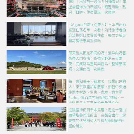
報》｜出發前一週花 5 分鐘看完！掌
握最值得去的新景點、限定活動、私
房一日遊、住宿優惠一次整理
【Agoda訂房 x CJ夫人】日本自由行
嚴選住宿名單一次看！內行旅行者的
方法挑選日本質感住宿，每周更新專
屬訂房優惠與折扣碼
每天醒來都是不同的海！瀨戶內海藝
術祭入門攻略：夜宿宇野港三天兩
夜，完成跳島直島與豐島、藝術祭護
照、交通住宿一次整理
每一盒和菓子，都藏著一位想記住的
人！東京銀座甜點散策，沿著中央通
走進木村家、空也、虎屋、資生堂
Parlour等百年老舖與限定甜點，一
次匯集日本五百年的伴手禮文化
從狐狸神使到千本鳥居，走進一座由
願望堆疊而成的山｜京都自由行一定
要來的伏見稻荷大社與8個最值得停
留的風景