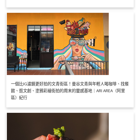
一個比IG濾鏡更好拍的文青街區！曼谷文青與年輕人喝咖啡、找餐
館、逛文創、塗鴉彩繪街拍的周末的靈感基地｜ARI AREA（阿里
區）紀行