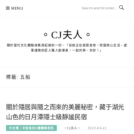
Skip
MENU
to
content
。CJ夫人。
關於當代文化體驗採集與紀錄的一切。「目前正在旅居各地，挖掘用心生活、處
事謹慎的匠人職人創業家，一起共榮、共好！」
標籤:
五船
關於隱居與隨之而來的美麗秘密，藏于湖光
山色的日月潭隱士級靜謐民宿
中台灣｜中彰投的8種觀察視角
。CJ夫人。
2023-04-22