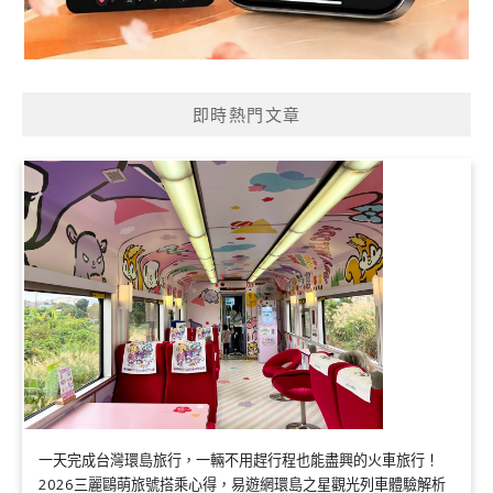
即時熱門文章
一天完成台灣環島旅行，一輛不用趕行程也能盡興的火車旅行！
2026三麗鷗萌旅號搭乘心得，易遊網環島之星觀光列車體驗解析