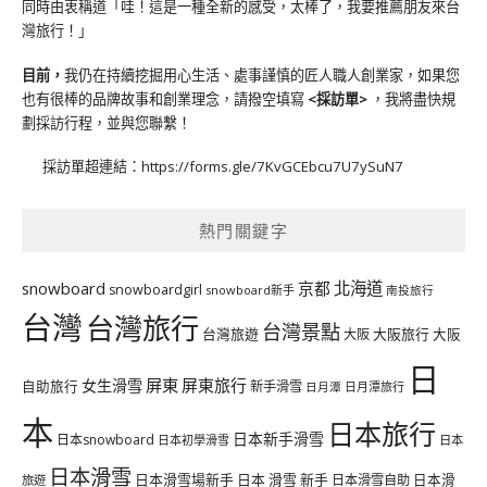
同時由衷稱道「哇！這是一種全新的感受，太棒了，我要推薦朋友來台
灣旅行！」
目前，
我仍在持續挖掘用心生活、處事謹慎的匠人職人創業家，如果您
也有很棒的品牌故事和創業理念，請撥空填寫
<
採訪單
>
，我將盡快規
劃採訪行程，並與您聯繫！
採訪單超連結：
https://forms.gle/7KvGCEbcu7U7ySuN7
熱門關鍵字
北海道
snowboard
京都
snowboardgirl
snowboard新手
南投旅行
台灣
台灣旅行
台灣景點
台灣旅遊
大阪旅行
大阪
大阪
日
屏東
屏東旅行
女生滑雪
自助旅行
新手滑雪
日月潭旅行
日月潭
本
日本旅行
日本新手滑雪
日本snowboard
日本初學滑雪
日本
日本滑雪
日本滑雪場新手
日本 滑雪 新手
日本滑雪自助
日本滑
旅遊