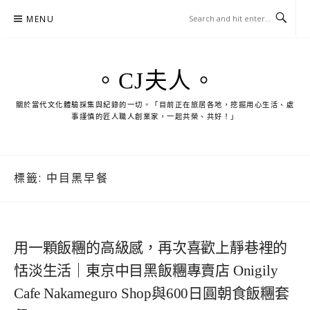
Skip
MENU
to
content
。CJ夫人。
關於當代文化體驗採集與紀錄的一切。「目前正在旅居各地，挖掘用心生活、處
事謹慎的匠人職人創業家，一起共榮、共好！」
標籤:
中目黑早餐
用一顆飯糰的高級感，再次喜歡上靜巷裡的
恬淡生活｜東京中目黑飯糰專賣店 Onigily
Cafe Nakameguro Shop與600日圓朝食飯糰套