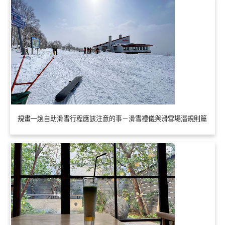
規畫一趟自助滑雪行程應該注意的事－滑雪禮儀與滑雪場潛規則篇