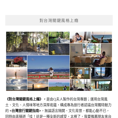
對台灣關鍵風格上癮
《對台灣關鍵風格上癮》
，
是由CJ夫人製作的台灣專題；運用台灣風
土、文化、人情味等地方深厚底蘊，構成專為旅行者認識台灣獨特魅力
的
<台灣旅行關鍵指南>
，無論語言隔閡、文化背景，都能心動不已，
同時由衷稱道「哇！這是一種全新的感受，太棒了，我要推薦朋友來台