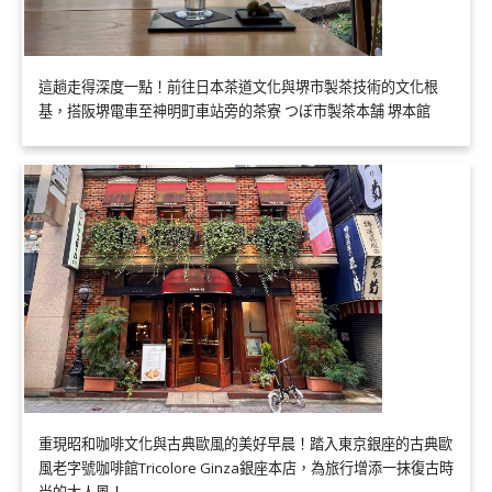
這趟走得深度一點！前往日本茶道文化與堺市製茶技術的文化根
基，搭阪堺電車至神明町車站旁的茶寮 つぼ市製茶本舗 堺本館
重現昭和咖啡文化與古典歐風的美好早晨！踏入東京銀座的古典歐
風老字號咖啡館Tricolore Ginza銀座本店，為旅行增添一抹復古時