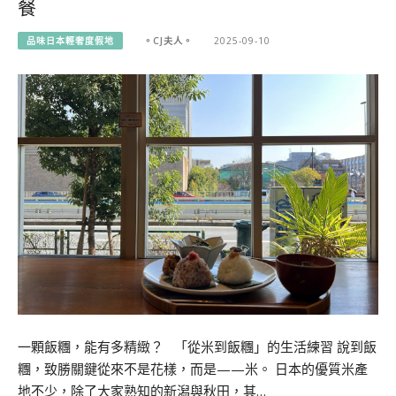
餐
品味日本輕奢度假地
。CJ夫人。
2025-09-10
一顆飯糰，能有多精緻？ 「從米到飯糰」的生活練習 說到飯
糰，致勝關鍵從來不是花樣，而是——米。 日本的優質米產
地不少，除了大家熟知的新潟與秋田，其…