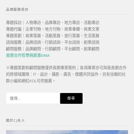
品牌服務項目
專題採訪｜人物專訪、品牌專訪、地方專訪、活動專訪
專題代編｜企業刊物、地方刊物、商業專欄、商業文案
專題策劃｜商業策展、活動策展、旅行策展、生活策展
諮詢服務｜品牌諮詢、行銷諮詢、平台諮詢、創業諮詢
顧問服務｜品牌顧問、行銷顧問、平台顧問、創業顧問
商業合作哲學與敘事DNA
※專題策劃和顧問服務僅供長期專案簽約；各項專案亦可與我長期合作
的跨領域團隊：IT、設計、攝影、廣告、媒體共同協作，另有信賴的社
群小編和網紅KOL可供推薦。
搜
尋
關
鍵
關於CJ夫人
字: