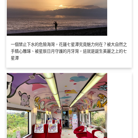
一個禁止下水的危險海灣，花蓮七星潭究竟魅力何在？被大自然之
手精心雕琢、被星辰日月守護的月牙灣，這就是誕生美麗之上的七
星潭