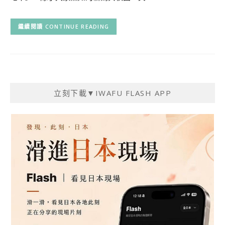
CONTINUE READING
立刻下載▼IWAFU FLASH APP