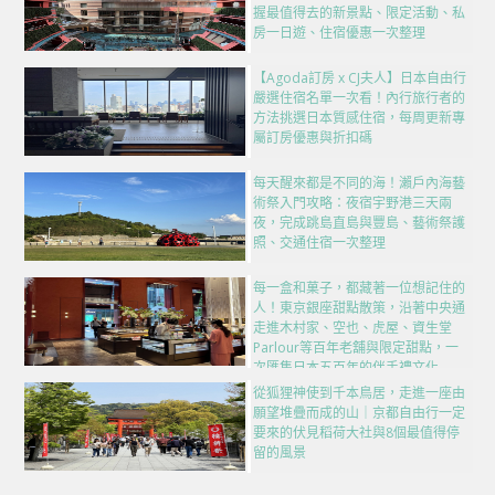
握最值得去的新景點、限定活動、私
房一日遊、住宿優惠一次整理
【Agoda訂房 x CJ夫人】日本自由行
嚴選住宿名單一次看！內行旅行者的
方法挑選日本質感住宿，每周更新專
屬訂房優惠與折扣碼
每天醒來都是不同的海！瀨戶內海藝
術祭入門攻略：夜宿宇野港三天兩
夜，完成跳島直島與豐島、藝術祭護
照、交通住宿一次整理
每一盒和菓子，都藏著一位想記住的
人！東京銀座甜點散策，沿著中央通
走進木村家、空也、虎屋、資生堂
Parlour等百年老舖與限定甜點，一
次匯集日本五百年的伴手禮文化
從狐狸神使到千本鳥居，走進一座由
願望堆疊而成的山｜京都自由行一定
要來的伏見稻荷大社與8個最值得停
留的風景