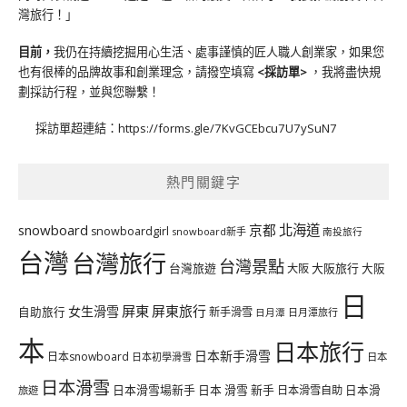
灣旅行！」
目前，
我仍在持續挖掘用心生活、處事謹慎的匠人職人創業家，如果您
也有很棒的品牌故事和創業理念，請撥空填寫
<
採訪單
>
，我將盡快規
劃採訪行程，並與您聯繫！
採訪單超連結：
https://forms.gle/7KvGCEbcu7U7ySuN7
熱門關鍵字
北海道
snowboard
京都
snowboardgirl
snowboard新手
南投旅行
台灣
台灣旅行
台灣景點
台灣旅遊
大阪旅行
大阪
大阪
日
屏東
屏東旅行
女生滑雪
自助旅行
新手滑雪
日月潭旅行
日月潭
本
日本旅行
日本新手滑雪
日本snowboard
日本初學滑雪
日本
日本滑雪
日本滑雪場新手
日本 滑雪 新手
日本滑雪自助
日本滑
旅遊