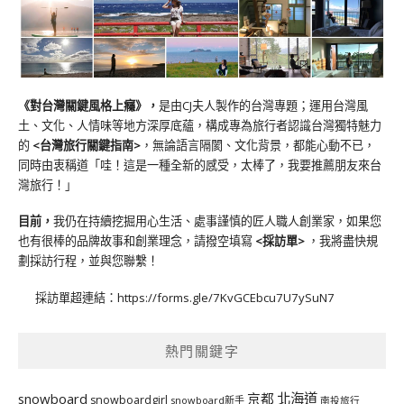
《對台灣關鍵風格上癮》
，
是由CJ夫人製作的台灣專題；運用台灣風
土、文化、人情味等地方深厚底蘊，構成專為旅行者認識台灣獨特魅力
的
<台灣旅行關鍵指南>
，無論語言隔閡、文化背景，都能心動不已，
同時由衷稱道「哇！這是一種全新的感受，太棒了，我要推薦朋友來台
灣旅行！」
目前，
我仍在持續挖掘用心生活、處事謹慎的匠人職人創業家，如果您
也有很棒的品牌故事和創業理念，請撥空填寫
<
採訪單
>
，我將盡快規
劃採訪行程，並與您聯繫！
採訪單超連結：
https://forms.gle/7KvGCEbcu7U7ySuN7
熱門關鍵字
北海道
snowboard
京都
snowboardgirl
snowboard新手
南投旅行