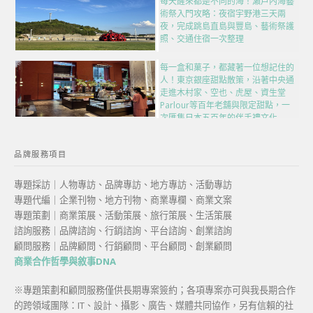
每天醒來都是不同的海！瀨戶內海藝
術祭入門攻略：夜宿宇野港三天兩
夜，完成跳島直島與豐島、藝術祭護
照、交通住宿一次整理
每一盒和菓子，都藏著一位想記住的
人！東京銀座甜點散策，沿著中央通
走進木村家、空也、虎屋、資生堂
Parlour等百年老舖與限定甜點，一
次匯集日本五百年的伴手禮文化
品牌服務項目
專題採訪｜人物專訪、品牌專訪、地方專訪、活動專訪
專題代編｜企業刊物、地方刊物、商業專欄、商業文案
專題策劃｜商業策展、活動策展、旅行策展、生活策展
諮詢服務｜品牌諮詢、行銷諮詢、平台諮詢、創業諮詢
顧問服務｜品牌顧問、行銷顧問、平台顧問、創業顧問
商業合作哲學與敘事DNA
※專題策劃和顧問服務僅供長期專案簽約；各項專案亦可與我長期合作
的跨領域團隊：IT、設計、攝影、廣告、媒體共同協作，另有信賴的社