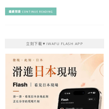
CONTINUE READING
立刻下載▼IWAFU FLASH APP