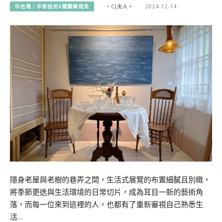
中台灣｜中彰投的8種觀察視角
。CJ夫人。
2024-12-14
隱身老屋與老樹的巷弄之間，生活式展覽的布置細膩且別緻，
將季節更迭與生活環境的日常切片，成為耳目一新的藝術角
落，而每一位來到這裡的人，也都有了重新審視自己熟悉生
活…