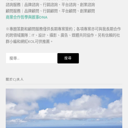
諮詢服務｜品牌諮詢、行銷諮詢、平台諮詢、創業諮詢
顧問服務｜品牌顧問、行銷顧問、平台顧問、創業顧問
商業合作哲學與敘事DNA
※專題策劃和顧問服務僅供長期專案簽約；各項專案亦可與我長期合作
的跨領域團隊：IT、設計、攝影、廣告、媒體共同協作，另有信賴的社
群小編和網紅KOL可供推薦。
搜
尋
關
鍵
關於CJ夫人
字: