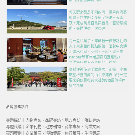
每天醒來都是不同的海！瀨戶內海藝
術祭入門攻略：夜宿宇野港三天兩
夜，完成跳島直島與豐島、藝術祭護
照、交通住宿一次整理
每一盒和菓子，都藏著一位想記住的
人！東京銀座甜點散策，沿著中央通
走進木村家、空也、虎屋、資生堂
Parlour等百年老舖與限定甜點，一
次匯集日本五百年的伴手禮文化
從狐狸神使到千本鳥居，走進一座由
願望堆疊而成的山｜京都自由行一定
要來的伏見稻荷大社與8個最值得停
留的風景
品牌服務項目
專題採訪｜人物專訪、品牌專訪、地方專訪、活動專訪
專題代編｜企業刊物、地方刊物、商業專欄、商業文案
專題策劃｜商業策展、活動策展、旅行策展、生活策展