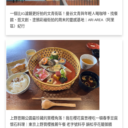
一個比IG濾鏡更好拍的文青街區！曼谷文青與年輕人喝咖啡、找餐
館、逛文創、塗鴉彩繪街拍的周末的靈感基地｜ARI AREA（阿里
區）紀行
上野恩賜公園最珍藏的賞櫻角落！我在櫻花窗景裡吃一頓春季豆腐
懷石料理｜東京上野賞櫻推薦午餐 老字號料亭 韻松亭花籠御膳