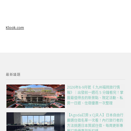
Klook.com
最新議題
2026年8-9月號《 九州福岡旅行情
報》｜出發前一週花 5 分鐘看完！掌
握最值得去的新景點、限定活動、私
房一日遊、住宿優惠一次整理
【Agoda訂房 x CJ夫人】日本自由行
嚴選住宿名單一次看！內行旅行者的
方法挑選日本質感住宿，每周更新專
屬訂房優惠與折扣碼