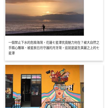
一個禁止下水的危險海灣，花蓮七星潭究竟魅力何在？被大自然之
手精心雕琢、被星辰日月守護的月牙灣，這就是誕生美麗之上的七
星潭