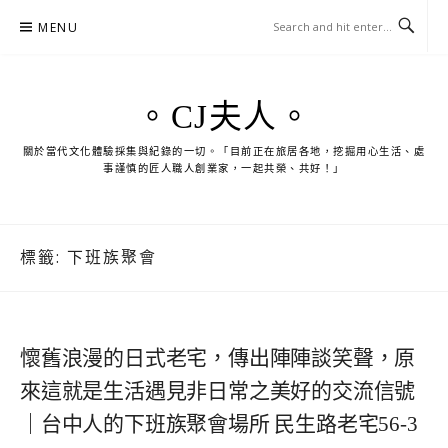
Skip
MENU
to
content
。CJ夫人。
關於當代文化體驗採集與紀錄的一切。「目前正在旅居各地，挖掘用心生活、處
事謹慎的匠人職人創業家，一起共榮、共好！」
標籤:
下班族聚會
懷舊浪漫的日式老宅，傳出陣陣談笑聲，原
來這就是生活遇見非日常之美好的交流信號
｜台中人的下班族聚會場所 民生路老宅56-3