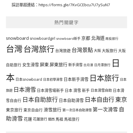
採訪單超連結：
https://forms.gle/7KvGCEbcu7U7ySuN7
熱門關鍵字
北海道
snowboard
京都
snowboardgirl
snowboard新手
南投旅行
台灣
台灣旅行
台灣景點
台灣旅遊
大阪旅行
大阪
大阪
日
屏東
屏東旅行
女生滑雪
自助旅行
新手滑雪
日月潭旅行
日月潭
本
日本旅行
日本新手滑雪
日本snowboard
日本初學滑雪
日本
日本滑雪
日本滑雪場新手
日本 滑雪 新手
日本滑雪自助
日本滑
旅遊
日本自由行
日本自助旅行
東京
日本自助滑雪
雪自由行
自
第一次滑雪
滑雪旅行
東京旅行
東京自由行
第一次日本自助滑雪
助滑雪
花蓮
馬祖
花蓮旅行
馬祖旅行
關西