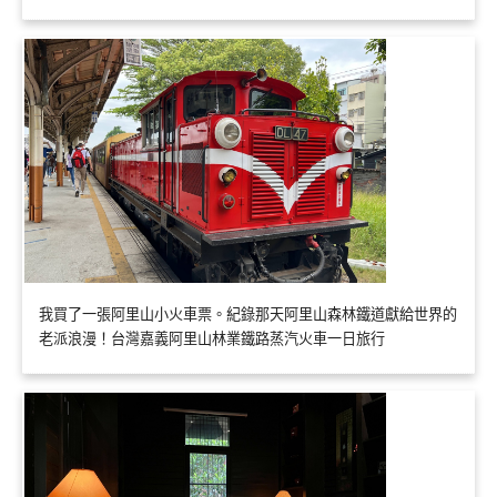
我買了一張阿里山小火車票。紀錄那天阿里山森林鐵道獻給世界的
老派浪漫！台灣嘉義阿里山林業鐵路蒸汽火車一日旅行