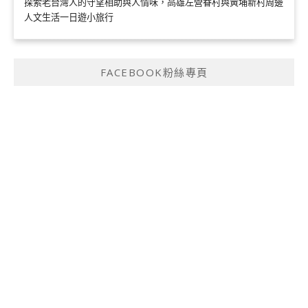
探索老台灣人的守望相助與人情味，高雄左營眷村與黃埔新村周邊
人文生活一日遊小旅行
FACEBOOK粉絲專頁