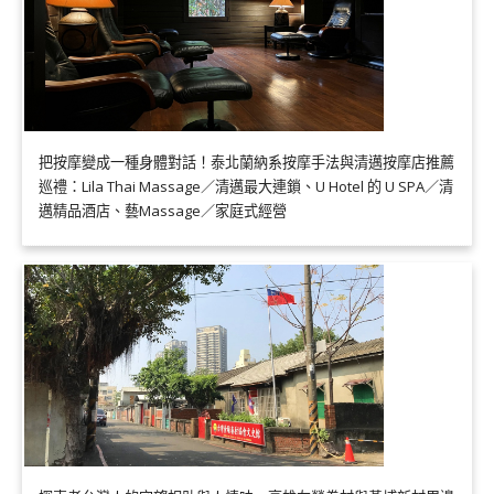
把按摩變成一種身體對話！泰北蘭納系按摩手法與清邁按摩店推薦
巡禮：Lila Thai Massage／清邁最大連鎖、U Hotel 的 U SPA／清
邁精品酒店、藝Massage／家庭式經營