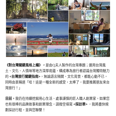
《對台灣關鍵風格上癮》
，
是由CJ夫人製作的台灣專題；運用台灣風
土、文化、人情味等地方深厚底蘊，構成專為旅行者認識台灣獨特魅力
的
<台灣旅行關鍵指南>
，無論語言隔閡、文化背景，都能心動不已，
同時由衷稱道「哇！這是一種全新的感受，太棒了，我要推薦朋友來台
灣旅行！」
目前，
我仍在持續挖掘用心生活、處事謹慎的匠人職人創業家，如果您
也有很棒的品牌故事和創業理念，請撥空填寫
<
採訪單
>
，我將盡快規
劃採訪行程，並與您聯繫！