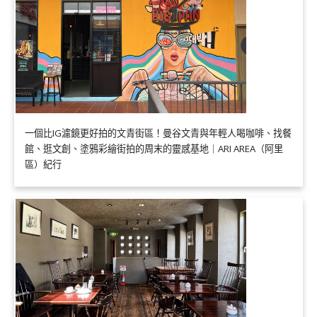
一個比IG濾鏡更好拍的文青街區！曼谷文青與年輕人喝咖啡、找餐
館、逛文創、塗鴉彩繪街拍的周末的靈感基地｜ARI AREA（阿里
區）紀行