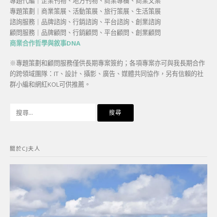
專題代編｜企業刊物、地方刊物、商業專欄、商業文案
專題策劃｜商業策展、活動策展、旅行策展、生活策展
諮詢服務｜品牌諮詢、行銷諮詢、平台諮詢、創業諮詢
顧問服務｜品牌顧問、行銷顧問、平台顧問、創業顧問
商業合作哲學與敘事DNA
※專題策劃和顧問服務僅供長期專案簽約；各項專案亦可與我長期合作
的跨領域團隊：IT、設計、攝影、廣告、媒體共同協作，另有信賴的社
群小編和網紅KOL可供推薦。
搜
尋
關
鍵
關於CJ夫人
字: