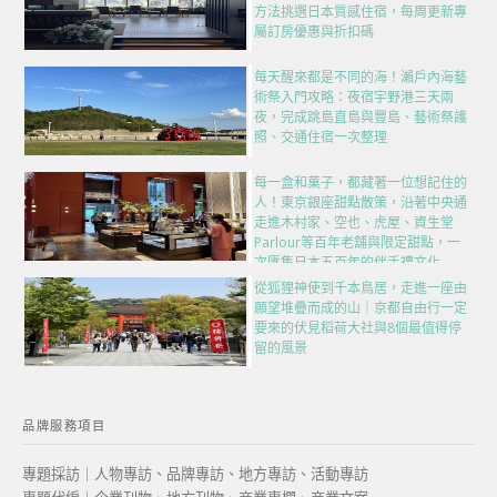
方法挑選日本質感住宿，每周更新專
屬訂房優惠與折扣碼
每天醒來都是不同的海！瀨戶內海藝
術祭入門攻略：夜宿宇野港三天兩
夜，完成跳島直島與豐島、藝術祭護
照、交通住宿一次整理
每一盒和菓子，都藏著一位想記住的
人！東京銀座甜點散策，沿著中央通
走進木村家、空也、虎屋、資生堂
Parlour等百年老舖與限定甜點，一
次匯集日本五百年的伴手禮文化
從狐狸神使到千本鳥居，走進一座由
願望堆疊而成的山｜京都自由行一定
要來的伏見稻荷大社與8個最值得停
留的風景
品牌服務項目
專題採訪｜人物專訪、品牌專訪、地方專訪、活動專訪