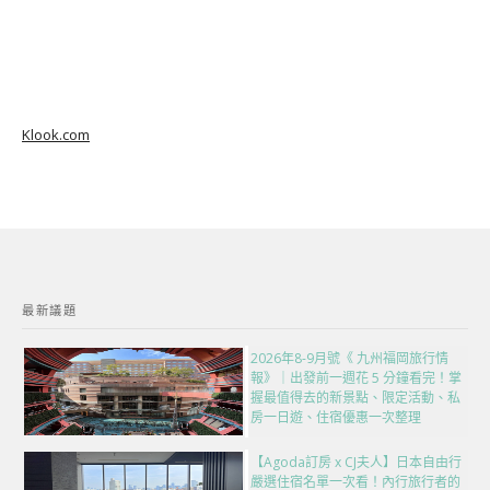
Klook.com
最新議題
2026年8-9月號《 九州福岡旅行情
報》｜出發前一週花 5 分鐘看完！掌
握最值得去的新景點、限定活動、私
房一日遊、住宿優惠一次整理
【Agoda訂房 x CJ夫人】日本自由行
嚴選住宿名單一次看！內行旅行者的