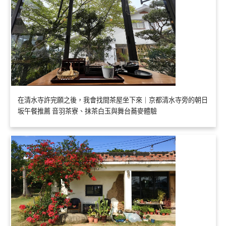
在清水寺許完願之後，我會找間茶屋坐下來｜京都清水寺旁的朝日
坂午餐推薦 音羽茶寮、抹茶白玉與舞台蕎麥體驗