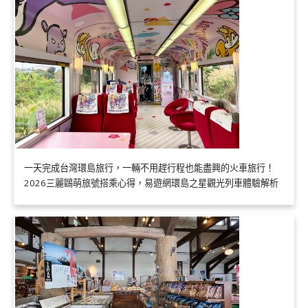
一天完成台灣環島旅行，一輛不用趕行程也能盡興的火車旅行！
2026三麗鷗萌旅號搭乘心得，易遊網環島之星觀光列車體驗解析