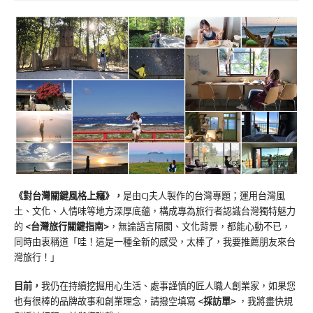
《對台灣關鍵風格上癮》
，
是由CJ夫人製作的台灣專題；運用台灣風
土、文化、人情味等地方深厚底蘊，構成專為旅行者認識台灣獨特魅力
的
<台灣旅行關鍵指南>
，無論語言隔閡、文化背景，都能心動不已，
同時由衷稱道「哇！這是一種全新的感受，太棒了，我要推薦朋友來台
灣旅行！」
目前，
我仍在持續挖掘用心生活、處事謹慎的匠人職人創業家，如果您
也有很棒的品牌故事和創業理念，請撥空填寫
<
採訪單
>
，我將盡快規