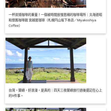
一杯炭燒咖啡的重量！一個被時間放慢思緒的咖啡場所｜北海道昭
和懷舊咖啡館 宮越屋珈琲（札幌円山坂下本店／Miyakoshiya
Coffee）
台灣，蘭嶼，好浪漫，是真的｜四天三夜蘭嶼旅行過後還記在心上
的9件事。