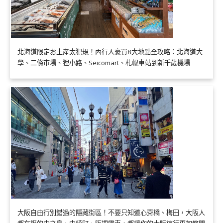
北海道限定お土産太犯規！內行人豪買8大地點全攻略：北海道大
學、二條市場、狸小路、Seicomart、札幌車站到新千歲機場
大阪自由行別錯過的隱藏街區！不要只知道心齋橋、梅田，大阪人