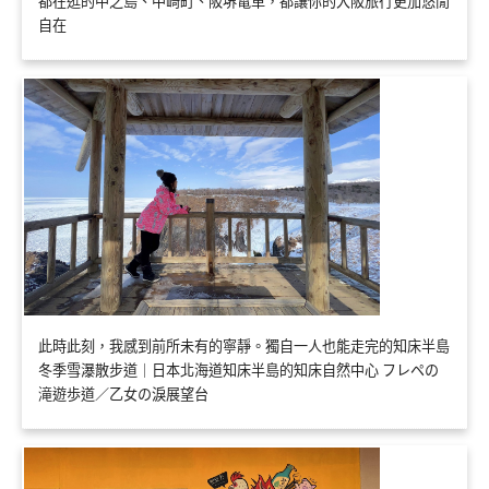
都在逛的中之島、中崎町、阪堺電車，都讓你的大阪旅行更加悠閒
自在
此時此刻，我感到前所未有的寧靜。獨自一人也能走完的知床半島
冬季雪瀑散步道｜日本北海道知床半島的知床自然中心 フレペの
滝遊歩道／乙女の淚展望台