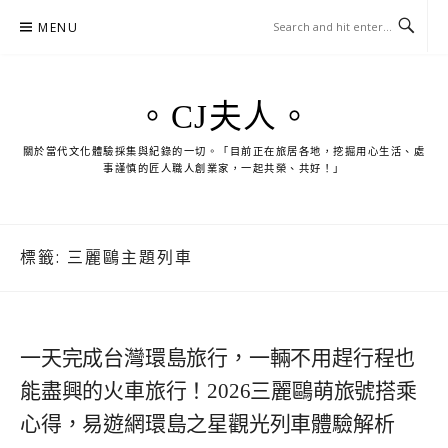
Skip
MENU
to
content
。CJ夫人。
關於當代文化體驗採集與紀錄的一切。「目前正在旅居各地，挖掘用心生活、處
事謹慎的匠人職人創業家，一起共榮、共好！」
標籤:
三麗鷗主題列車
一天完成台灣環島旅行，一輛不用趕行程也
能盡興的火車旅行！2026三麗鷗萌旅號搭乘
心得，易遊網環島之星觀光列車體驗解析