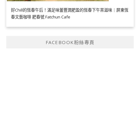
好Chill的恆春午后！滿足味蕾豐潤肥盈的恆春下午茶滋味｜屏東恆
春文藝咖啡 肥春號 Fatchun Cafe
FACEBOOK粉絲專頁