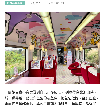
台灣品牌專題
。CJ夫人。
2026-05-03
一開始其實不會意識到自己正在環島。 列車從台北滑出時，
城市還帶著一點沒完全醒的灰藍色，把包包放好、坐進座位，
車廂裡是誰都會心一笑的三麗鷗家族明星：美樂蒂、酷洛米…