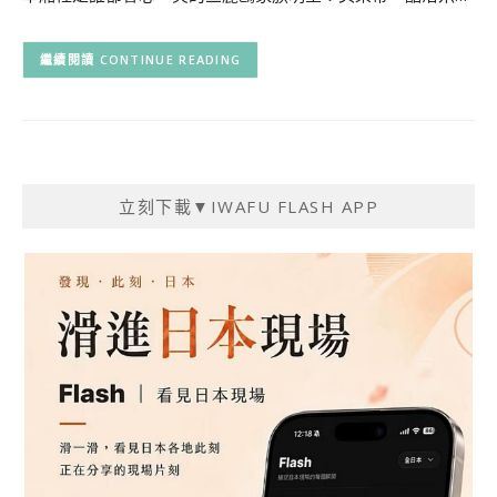
CONTINUE READING
立刻下載▼IWAFU FLASH APP