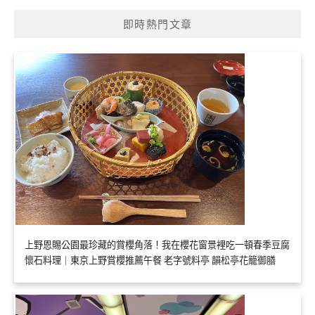
即時熱門文章
上野恩賜公園最珍藏的賞櫻角落！我在櫻花窗景裡吃一頓春季豆腐
懷石料理｜東京上野賞櫻推薦午餐 老字號料亭 韻松亭花籠御膳