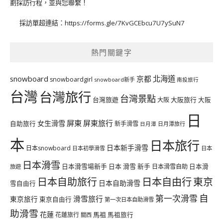
劃採訪行程，並與您聯繫！
採訪單超連結：
https://forms.gle/7KvGCEbcu7U7ySuN7
熱門關鍵字
北海道
snowboard
京都
snowboardgirl
snowboard新手
南投旅行
台灣
台灣旅行
台灣景點
台灣旅遊
大阪旅行
大阪
大阪
日
屏東
屏東旅行
女生滑雪
自助旅行
新手滑雪
日月潭旅行
日月潭
本
日本旅行
日本新手滑雪
日本snowboard
日本初學滑雪
日本
日本滑雪
日本滑雪場新手
日本 滑雪 新手
日本滑雪自助
日本滑
旅遊
日本自由行
日本自助旅行
東京
日本自助滑雪
雪自由行
自
第一次滑雪
滑雪旅行
東京旅行
東京自由行
第一次日本自助滑雪
助滑雪
花蓮
馬祖
花蓮旅行
馬祖旅行
關西