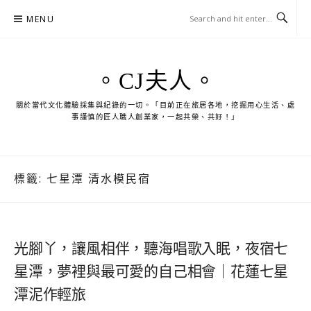
Skip
MENU
to
content
。CJ夫人。
關於當代文化體驗採集與紀錄的一切。「目前正在旅居各地，挖掘用心生活、處
事謹慎的匠人職人創業家，一起共榮、共好！」
標籤:
七星潭 清水模民宿
光腳丫，讓風相伴，聽海唱歌入眠，夜宿七
星潭，夢裡與最可愛的自己相會｜花蓮七星
潭泥作輕旅