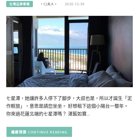
台灣品牌專題
。CJ夫人。
2020-12-30
七星潭，她讓許多人停下了腳步，大叔也是，所以才誕生「泥
作輕旅」，意思是請您坐坐。 好想租下這個小陽台一整年。
你來過花蓮北端的七星潭嗎？ 湛藍如寶…
CONTINUE READING