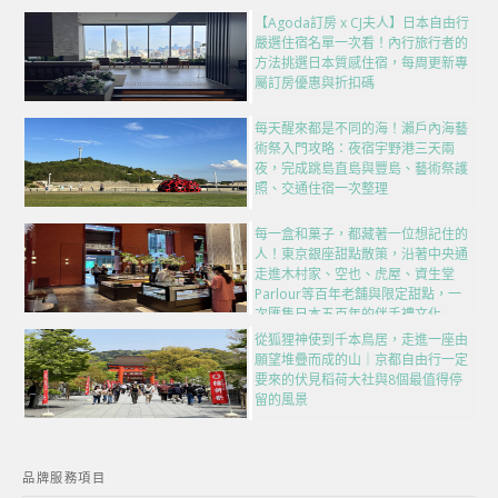
【Agoda訂房 x CJ夫人】日本自由行
嚴選住宿名單一次看！內行旅行者的
方法挑選日本質感住宿，每周更新專
屬訂房優惠與折扣碼
每天醒來都是不同的海！瀨戶內海藝
術祭入門攻略：夜宿宇野港三天兩
夜，完成跳島直島與豐島、藝術祭護
照、交通住宿一次整理
每一盒和菓子，都藏著一位想記住的
人！東京銀座甜點散策，沿著中央通
走進木村家、空也、虎屋、資生堂
Parlour等百年老舖與限定甜點，一
次匯集日本五百年的伴手禮文化
從狐狸神使到千本鳥居，走進一座由
願望堆疊而成的山｜京都自由行一定
要來的伏見稻荷大社與8個最值得停
留的風景
品牌服務項目