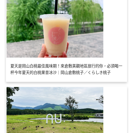
夏天是岡山白桃最佳風味期！來倉敷美觀地區旅行的你，必須喝一
杯今年夏天的白桃果昔冰沙｜岡山倉敷桃子／くらしき桃子