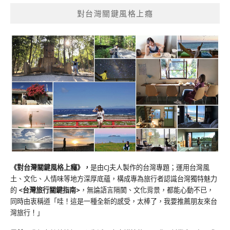
對台灣關鍵風格上癮
《對台灣關鍵風格上癮》
，
是由CJ夫人製作的台灣專題；運用台灣風
土、文化、人情味等地方深厚底蘊，構成專為旅行者認識台灣獨特魅力
的
<台灣旅行關鍵指南>
，無論語言隔閡、文化背景，都能心動不已，
同時由衷稱道「哇！這是一種全新的感受，太棒了，我要推薦朋友來台
灣旅行！」