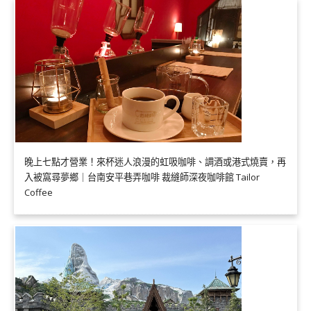
晚上七點才營業！來杯迷人浪漫的虹吸咖啡、調酒或港式燒賣，再
入被窩尋夢鄉｜台南安平巷弄咖啡 裁縫師深夜咖啡館 Tailor
Coffee