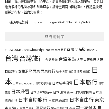
目前，
我仍在持續挖掘用心生活、處事謹慎的匠人職人創業家，如果您
也有很棒的品牌故事和創業理念，請撥空填寫
<
採訪單
>
，我將盡快規
劃採訪行程，並與您聯繫！
採訪單超連結：
https://forms.gle/7KvGCEbcu7U7ySuN7
熱門關鍵字
北海道
snowboard
京都
snowboardgirl
snowboard新手
南投旅行
台灣
台灣旅行
台灣景點
台灣旅遊
大阪旅行
大阪
大阪
日
屏東
屏東旅行
女生滑雪
自助旅行
新手滑雪
日月潭旅行
日月潭
本
日本旅行
日本新手滑雪
日本snowboard
日本初學滑雪
日本
日本滑雪
日本滑雪場新手
日本 滑雪 新手
日本滑雪自助
日本滑
旅遊
日本自由行
日本自助旅行
東京
日本自助滑雪
雪自由行
自
第一次滑雪
滑雪旅行
東京旅行
東京自由行
第一次日本自助滑雪