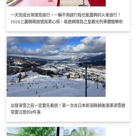
一天完成台灣環島旅行，一輛不用趕行程也能盡興的火車旅行！
2026三麗鷗萌旅號搭乘心得，易遊網環島之星觀光列車體驗解析
出發滑雪之前一定要先看過！第一次去日本新潟縣越後湯澤滑雪通
常要注意的8件事