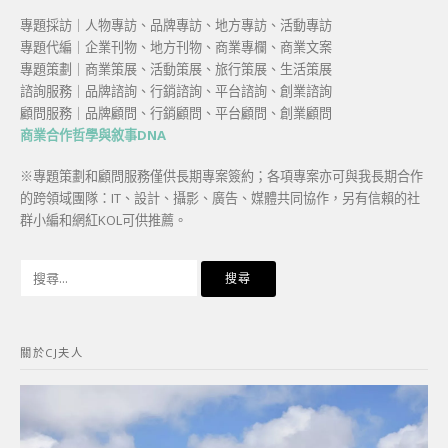
專題採訪｜人物專訪、品牌專訪、地方專訪、活動專訪
專題代編｜企業刊物、地方刊物、商業專欄、商業文案
專題策劃｜商業策展、活動策展、旅行策展、生活策展
諮詢服務｜品牌諮詢、行銷諮詢、平台諮詢、創業諮詢
顧問服務｜品牌顧問、行銷顧問、平台顧問、創業顧問
商業合作哲學與敘事DNA
※專題策劃和顧問服務僅供長期專案簽約；各項專案亦可與我長期合作
的跨領域團隊：IT、設計、攝影、廣告、媒體共同協作，另有信賴的社
群小編和網紅KOL可供推薦。
搜
尋
關
鍵
關於CJ夫人
字: