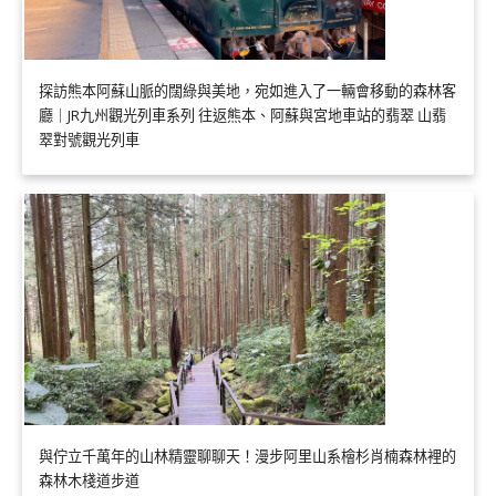
探訪熊本阿蘇山脈的闊綠與美地，宛如進入了一輛會移動的森林客
廳｜JR九州觀光列車系列 往返熊本、阿蘇與宮地車站的翡翠 山翡
翠對號觀光列車
與佇立千萬年的山林精靈聊聊天！漫步阿里山系檜杉肖楠森林裡的
森林木棧道步道