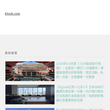
Klook.com
最新議題
2026年8-9月號《 九州福岡旅行情
報》｜出發前一週花 5 分鐘看完！掌
握最值得去的新景點、限定活動、私
房一日遊、住宿優惠一次整理
【Agoda訂房 x CJ夫人】日本自由行
嚴選住宿名單一次看！內行旅行者的
方法挑選日本質感住宿，每周更新專
屬訂房優惠與折扣碼