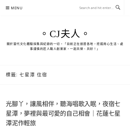
Skip
MENU
to
content
。CJ夫人。
關於當代文化體驗採集與紀錄的一切。「目前正在旅居各地，挖掘用心生活、處
事謹慎的匠人職人創業家，一起共榮、共好！」
標籤:
七星潭 住宿
光腳丫，讓風相伴，聽海唱歌入眠，夜宿七
星潭，夢裡與最可愛的自己相會｜花蓮七星
潭泥作輕旅