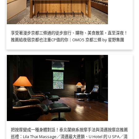
享受著漫步京都三條通的徒步旅行、購物、美食散策，直至深夜！
推薦給夜宿京都也注重CP值的你｜OMO5 京都三條 by 星野集團
把按摩變成一種身體對話！泰北蘭納系按摩手法與清邁按摩店推薦
巡禮：Lila Thai Massage／清邁最大連鎖、U Hotel 的 U SPA／清