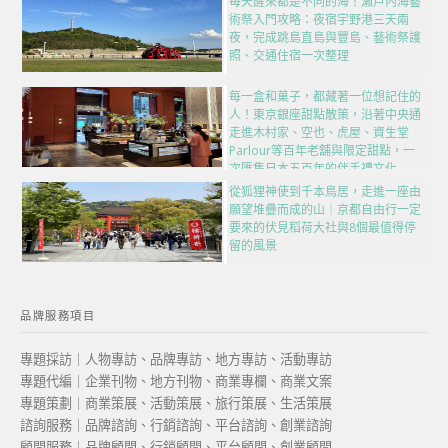
每天醒來都是不同的海！瀨戶內海藝
術祭入門攻略：夜宿宇野港三天兩
夜，完成跳島直島與豐島、藝術祭護
照、交通住宿一次整理
每一盒和菓子，都藏著一位想記住的
人！東京銀座甜點散策，沿著中央通
走進木村家、空也、虎屋、資生堂
Parlour等百年老舖與限定甜點，一
次匯集日本五百年的伴手禮文化
從狐狸神使到千本鳥居，走進一座由
願望堆疊而成的山｜京都自由行一定
要來的伏見稻荷大社與8個最值得停
留的風景
品牌服務項目
專題採訪｜人物專訪、品牌專訪、地方專訪、活動專訪
專題代編｜企業刊物、地方刊物、商業專欄、商業文案
專題策劃｜商業策展、活動策展、旅行策展、生活策展
諮詢服務｜品牌諮詢、行銷諮詢、平台諮詢、創業諮詢
顧問服務｜品牌顧問、行銷顧問、平台顧問、創業顧問