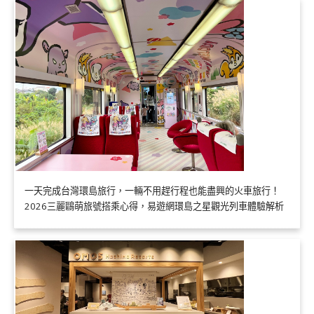
一天完成台灣環島旅行，一輛不用趕行程也能盡興的火車旅行！
2026三麗鷗萌旅號搭乘心得，易遊網環島之星觀光列車體驗解析