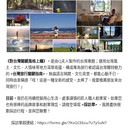
《對台灣關鍵風格上癮》
，
是由CJ夫人製作的台灣專題；運用台灣風
土、文化、人情味等地方深厚底蘊，構成專為旅行者認識台灣獨特魅力
的
<台灣旅行關鍵指南>
，無論語言隔閡、文化背景，都能心動不已，
同時由衷稱道「哇！這是一種全新的感受，太棒了，我要推薦朋友來台
灣旅行！」
目前，
我仍在持續挖掘用心生活、處事謹慎的匠人職人創業家，如果您
也有很棒的品牌故事和創業理念，請撥空填寫
<
採訪單
>
，我將盡快規
劃採訪行程，並與您聯繫！
採訪單超連結：
https://forms.gle/7KvGCEbcu7U7ySuN7