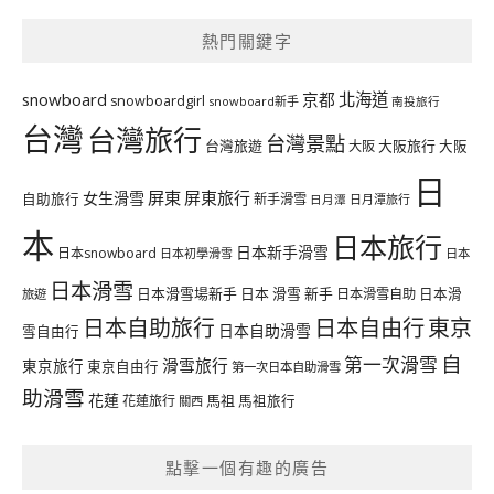
熱門關鍵字
北海道
snowboard
京都
snowboardgirl
snowboard新手
南投旅行
台灣
台灣旅行
台灣景點
台灣旅遊
大阪旅行
大阪
大阪
日
屏東
屏東旅行
女生滑雪
自助旅行
新手滑雪
日月潭旅行
日月潭
本
日本旅行
日本新手滑雪
日本snowboard
日本初學滑雪
日本
日本滑雪
日本滑雪場新手
日本 滑雪 新手
日本滑雪自助
日本滑
旅遊
日本自由行
日本自助旅行
東京
日本自助滑雪
雪自由行
自
第一次滑雪
滑雪旅行
東京旅行
東京自由行
第一次日本自助滑雪
助滑雪
花蓮
馬祖
花蓮旅行
馬祖旅行
關西
點擊一個有趣的廣告