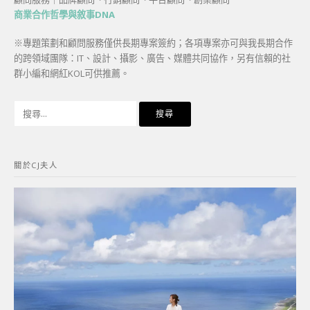
商業合作哲學與敘事DNA
※專題策劃和顧問服務僅供長期專案簽約；各項專案亦可與我長期合作
的跨領域團隊：IT、設計、攝影、廣告、媒體共同協作，另有信賴的社
群小編和網紅KOL可供推薦。
搜
尋
關
鍵
關於CJ夫人
字: