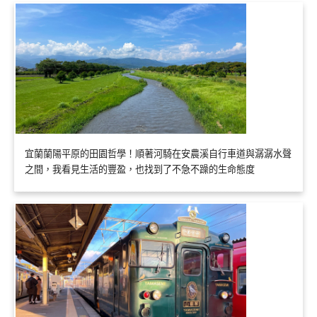
宜蘭蘭陽平原的田園哲學！順著河騎在安農溪自行車道與潺潺水聲
之間，我看見生活的豐盈，也找到了不急不躁的生命態度