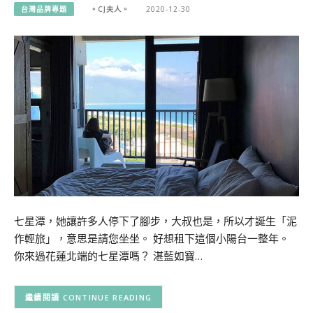
台灣品牌專題
。CJ夫人。
2020-12-30
七星潭，她讓許多人停下了腳步，大叔也是，所以才誕生「泥
作輕旅」，意思是請您坐坐。 好想租下這個小陽台一整年。
你來過花蓮北端的七星潭嗎？ 湛藍如寶…
CONTINUE READING