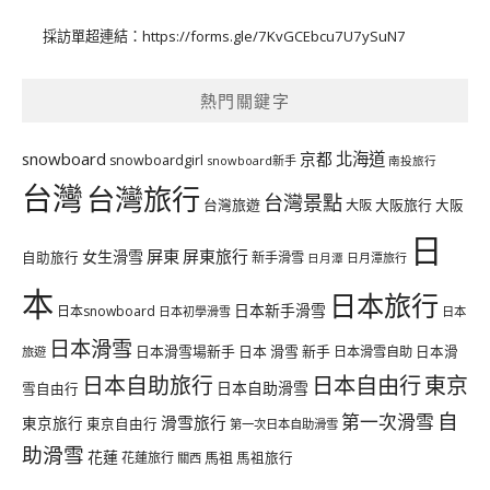
採訪單超連結：
https://forms.gle/7KvGCEbcu7U7ySuN7
熱門關鍵字
北海道
snowboard
京都
snowboardgirl
snowboard新手
南投旅行
台灣
台灣旅行
台灣景點
台灣旅遊
大阪旅行
大阪
大阪
日
屏東
屏東旅行
女生滑雪
自助旅行
新手滑雪
日月潭旅行
日月潭
本
日本旅行
日本新手滑雪
日本snowboard
日本初學滑雪
日本
日本滑雪
日本滑雪場新手
日本 滑雪 新手
日本滑雪自助
日本滑
旅遊
日本自由行
日本自助旅行
東京
日本自助滑雪
雪自由行
自
第一次滑雪
滑雪旅行
東京旅行
東京自由行
第一次日本自助滑雪
助滑雪
花蓮
馬祖
花蓮旅行
馬祖旅行
關西