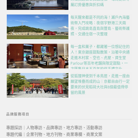
屬訂房優惠與折扣碼
每天醒來都是不同的海！瀨戶內海藝
術祭入門攻略：夜宿宇野港三天兩
夜，完成跳島直島與豐島、藝術祭護
照、交通住宿一次整理
每一盒和菓子，都藏著一位想記住的
人！東京銀座甜點散策，沿著中央通
走進木村家、空也、虎屋、資生堂
Parlour等百年老舖與限定甜點，一
次匯集日本五百年的伴手禮文化
從狐狸神使到千本鳥居，走進一座由
願望堆疊而成的山｜京都自由行一定
要來的伏見稻荷大社與8個最值得停
留的風景
品牌服務項目
專題採訪｜人物專訪、品牌專訪、地方專訪、活動專訪
專題代編｜企業刊物、地方刊物、商業專欄、商業文案