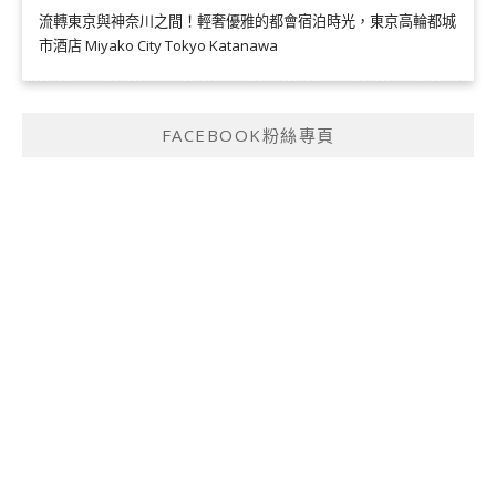
流轉東京與神奈川之間！輕奢優雅的都會宿泊時光，東京高輪都城
市酒店 Miyako City Tokyo Katanawa
FACEBOOK粉絲專頁