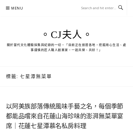
Skip
MENU
to
content
。CJ夫人。
關於當代文化體驗採集與紀錄的一切。「目前正在旅居各地，挖掘用心生活、處
事謹慎的匠人職人創業家，一起共榮、共好！」
標籤:
七星潭無菜單
以阿美族部落傳統風味手藝之名，每個季節
都能品嚐來自花蓮山海珍味的澎湃無菜單宴
席｜花蓮七星潭慕名私房料理