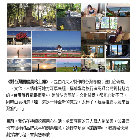
《對台灣關鍵風格上癮》
，
是由CJ夫人製作的台灣專題；運用台灣風
土、文化、人情味等地方深厚底蘊，構成專為旅行者認識台灣獨特魅力
的
<台灣旅行關鍵指南>
，無論語言隔閡、文化背景，都能心動不已，
同時由衷稱道「哇！這是一種全新的感受，太棒了，我要推薦朋友來台
灣旅行！」
目前，
我仍在持續挖掘用心生活、處事謹慎的匠人職人創業家，如果您
也有很棒的品牌故事和創業理念，請撥空填寫
<
採訪單
>
，我將盡快規
劃採訪行程，並與您聯繫！