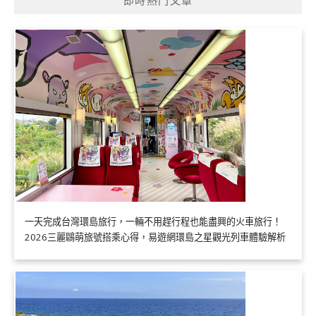
一天完成台灣環島旅行，一輛不用趕行程也能盡興的火車旅行！
2026三麗鷗萌旅號搭乘心得，易遊網環島之星觀光列車體驗解析