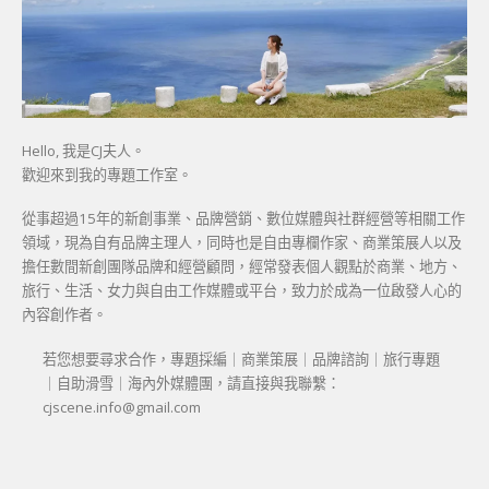
Hello, 我是CJ夫人。
歡迎來到我的專題工作室。
從事超過15年的新創事業、品牌營銷、數位媒體與社群經營等相關工作
領域，現為自有品牌主理人，同時也是自由專欄作家、商業策展人以及
擔任數間新創團隊品牌和經營顧問，經常發表個人觀點於商業、地方、
旅行、生活、女力與自由工作媒體或平台，致力於成為一位啟發人心的
內容創作者。
若您想要尋求合作，專題採編｜商業策展｜品牌諮詢｜旅行專題
｜自助滑雪｜海內外媒體團，請直接與我聯繫：
cjscene.info@gmail.com