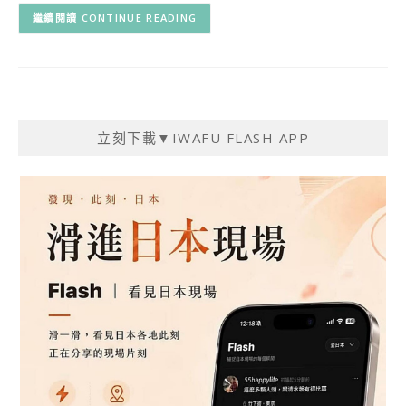
CONTINUE READING
立刻下載▼IWAFU FLASH APP