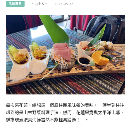
品牌專題
。CJ夫人。
2024-05-12
每次來花蓮，總想尋一個原住民風味餐的美味，一時半刻往往
想到的是山林野菜料理手法，然而，花蓮畢竟與太平洋比鄰，
鮮撈現煮肥美海鮮當然不能輕易錯過！ 下…