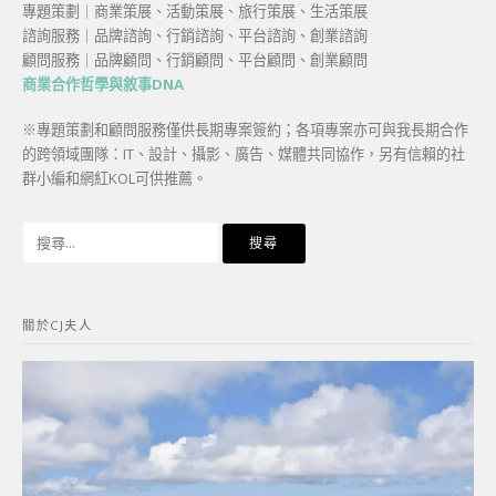
專題策劃｜商業策展、活動策展、旅行策展、生活策展
諮詢服務｜品牌諮詢、行銷諮詢、平台諮詢、創業諮詢
顧問服務｜品牌顧問、行銷顧問、平台顧問、創業顧問
商業合作哲學與敘事DNA
※專題策劃和顧問服務僅供長期專案簽約；各項專案亦可與我長期合作
的跨領域團隊：IT、設計、攝影、廣告、媒體共同協作，另有信賴的社
群小編和網紅KOL可供推薦。
搜
尋
關
鍵
關於CJ夫人
字: