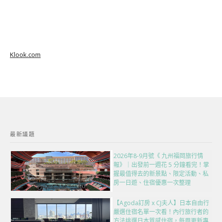
Klook.com
最新議題
2026年8-9月號《 九州福岡旅行情
報》｜出發前一週花 5 分鐘看完！掌
握最值得去的新景點、限定活動、私
房一日遊、住宿優惠一次整理
【Agoda訂房 x CJ夫人】日本自由行
嚴選住宿名單一次看！內行旅行者的
方法挑選日本質感住宿，每周更新專