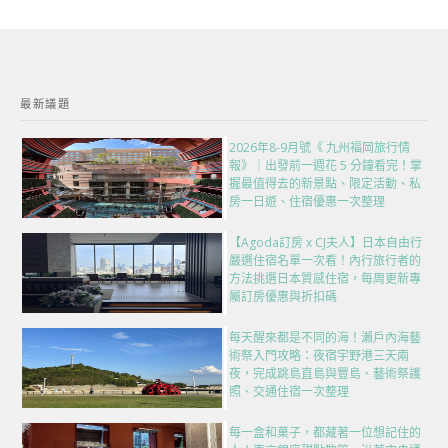
最新議題
2026年8-9月號《 九州福岡旅行情
報》｜出發前一週花 5 分鐘看完！掌
握最值得去的新景點、限定活動、私
房一日遊、住宿優惠一次整理
【Agoda訂房 x CJ夫人】日本自由行
嚴選住宿名單一次看！內行旅行者的
方法挑選日本質感住宿，每周更新專
屬訂房優惠與折扣碼
每天醒來都是不同的海！瀨戶內海藝
術祭入門攻略：夜宿宇野港三天兩
夜，完成跳島直島與豐島、藝術祭護
照、交通住宿一次整理
每一盒和菓子，都藏著一位想記住的