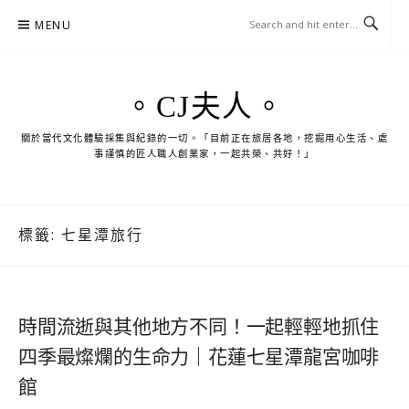
Skip
MENU
to
content
。CJ夫人。
關於當代文化體驗採集與紀錄的一切。「目前正在旅居各地，挖掘用心生活、處
事謹慎的匠人職人創業家，一起共榮、共好！」
標籤:
七星潭旅行
時間流逝與其他地方不同！一起輕輕地抓住
四季最燦爛的生命力｜花蓮七星潭龍宮咖啡
館