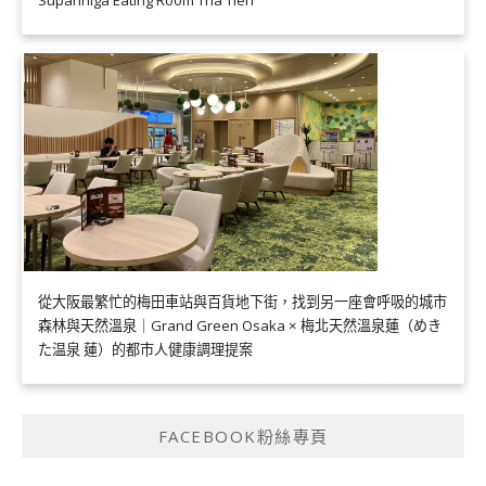
從大阪最繁忙的梅田車站與百貨地下街，找到另一座會呼吸的城市
森林與天然溫泉｜Grand Green Osaka × 梅北天然溫泉蓮（めき
た温泉 蓮）的都市人健康調理提案
FACEBOOK粉絲專頁