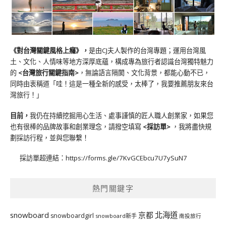
《對台灣關鍵風格上癮》
，
是由CJ夫人製作的台灣專題；運用台灣風
土、文化、人情味等地方深厚底蘊，構成專為旅行者認識台灣獨特魅力
的
<台灣旅行關鍵指南>
，無論語言隔閡、文化背景，都能心動不已，
同時由衷稱道「哇！這是一種全新的感受，太棒了，我要推薦朋友來台
灣旅行！」
目前，
我仍在持續挖掘用心生活、處事謹慎的匠人職人創業家，如果您
也有很棒的品牌故事和創業理念，請撥空填寫
<
採訪單
>
，我將盡快規
劃採訪行程，並與您聯繫！
採訪單超連結：
https://forms.gle/7KvGCEbcu7U7ySuN7
熱門關鍵字
北海道
snowboard
京都
snowboardgirl
snowboard新手
南投旅行