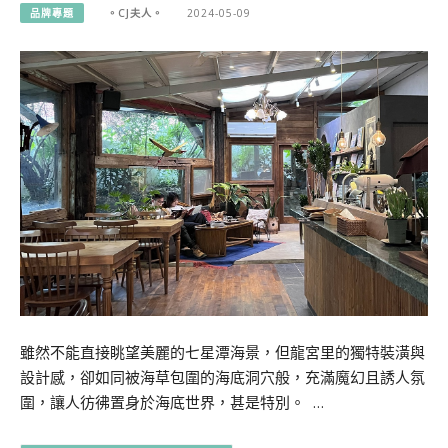
品牌專題
。CJ夫人。
2024-05-09
雖然不能直接眺望美麗的七星潭海景，但龍宮里的獨特裝潢與
設計感，卻如同被海草包圍的海底洞穴般，充滿魔幻且誘人氛
圍，讓人彷彿置身於海底世界，甚是特別。 …