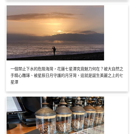
一個禁止下水的危險海灣，花蓮七星潭究竟魅力何在？被大自然之
手精心雕琢、被星辰日月守護的月牙灣，這就是誕生美麗之上的七
星潭