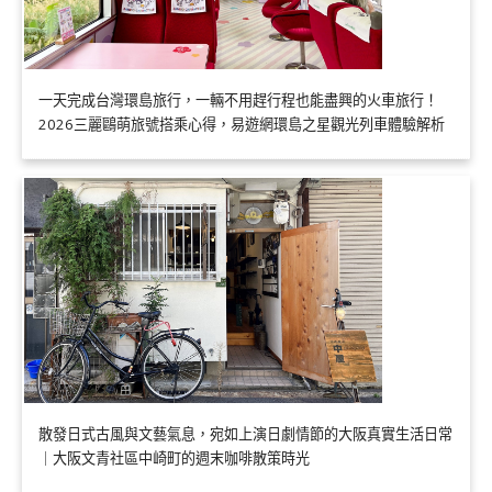
一天完成台灣環島旅行，一輛不用趕行程也能盡興的火車旅行！
2026三麗鷗萌旅號搭乘心得，易遊網環島之星觀光列車體驗解析
散發日式古風與文藝氣息，宛如上演日劇情節的大阪真實生活日常
｜大阪文青社區中崎町的週末咖啡散策時光