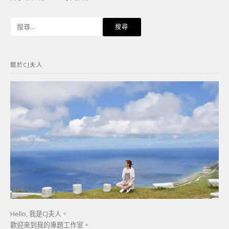
搜
尋
關
鍵
關於CJ夫人
字:
Hello, 我是CJ夫人。
歡迎來到我的專題工作室。