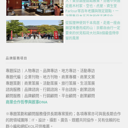
人！東京銀座甜點散策，沿著中央通
走進木村家、空也、虎屋、資生堂
Parlour等百年老舖與限定甜點，一
次匯集日本五百年的伴手禮文化
從狐狸神使到千本鳥居，走進一座由
願望堆疊而成的山｜京都自由行一定
要來的伏見稻荷大社與8個最值得停
留的風景
品牌服務項目
專題採訪｜人物專訪、品牌專訪、地方專訪、活動專訪
專題代編｜企業刊物、地方刊物、商業專欄、商業文案
專題策劃｜商業策展、活動策展、旅行策展、生活策展
諮詢服務｜品牌諮詢、行銷諮詢、平台諮詢、創業諮詢
顧問服務｜品牌顧問、行銷顧問、平台顧問、創業顧問
商業合作哲學與敘事DNA
※專題策劃和顧問服務僅供長期專案簽約；各項專案亦可與我長期合作
的跨領域團隊：IT、設計、攝影、廣告、媒體共同協作，另有信賴的社
群小編和網紅KOL可供推薦。