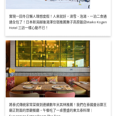
實現一回冬日懶人理想度假！人來就好，滑雪、泡湯、一泊二食通
通全包了！日本新潟越後湯澤住宿推薦舞子高原飯店Maiko Kogen
Hotel 三訪一樣心動不已！
將泰式傳統家常菜做到連續數年米其林推薦！我們在泰國曼谷鄭王
廟正對面的景觀餐廳，午餐吃了一桌豐盛的東北泰料理｜
Supanniga Eating Room Tha Tien