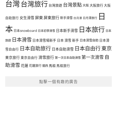
台灣
台灣旅行
台灣景點
台灣旅遊
大阪旅行
大阪
大阪
日
屏東
屏東旅行
女生滑雪
自助旅行
新手滑雪
日月潭旅行
日月潭
本
日本旅行
日本新手滑雪
日本snowboard
日本初學滑雪
日本
日本滑雪
日本滑雪場新手
日本 滑雪 新手
日本滑雪自助
日本滑
旅遊
日本自由行
日本自助旅行
東京
日本自助滑雪
雪自由行
自
第一次滑雪
滑雪旅行
東京旅行
東京自由行
第一次日本自助滑雪
助滑雪
花蓮
馬祖
花蓮旅行
馬祖旅行
關西
點擊一個有趣的廣告