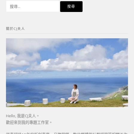
搜
尋
關
鍵
關於CJ夫人
字:
Hello, 我是CJ夫人。
歡迎來到我的專題工作室。