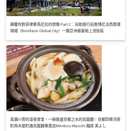
顛覆你對菲律賓馬尼拉的想像 Part 2：自助旅行前進博尼法西奧環
球城（Bonifacio Global City）一窺亞洲級富裕上流街區
高瀨川旁的深夜食堂，一碗裝盛京都之水的烏龍麵｜京都四條河原
町與木屋町通烏龍麵專賣店Menbou Miyoshi 麺房 美よし