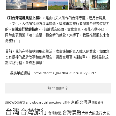
《對台灣關鍵風格上癮》
，
是由CJ夫人製作的台灣專題；運用台灣風
土、文化、人情味等地方深厚底蘊，構成專為旅行者認識台灣獨特魅力
的
<台灣旅行關鍵指南>
，無論語言隔閡、文化背景，都能心動不已，
同時由衷稱道「哇！這是一種全新的感受，太棒了，我要推薦朋友來台
灣旅行！」
目前，
我仍在持續挖掘用心生活、處事謹慎的匠人職人創業家，如果您
也有很棒的品牌故事和創業理念，請撥空填寫
<
採訪單
>
，我將盡快規
劃採訪行程，並與您聯繫！
採訪單超連結：
https://forms.gle/7KvGCEbcu7U7ySuN7
熱門關鍵字
北海道
snowboard
京都
snowboardgirl
snowboard新手
南投旅行
台灣
台灣旅行
台灣景點
台灣旅遊
大阪旅行
大阪
大阪