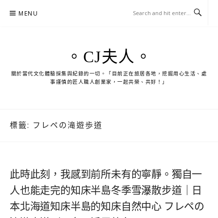
Skip
MENU
to
content
。CJ夫人。
關於當代文化體驗採集與紀錄的一切。「目前正在旅居各地，挖掘用心生活、處
事謹慎的匠人職人創業家，一起共榮、共好！」
標籤:
フレペの滝遊歩道
此時此刻，我感到前所未有的寧靜。獨自一
人也能走完的知床半島冬季雪瀑散步道｜日
本北海道知床半島的知床自然中心 フレペの