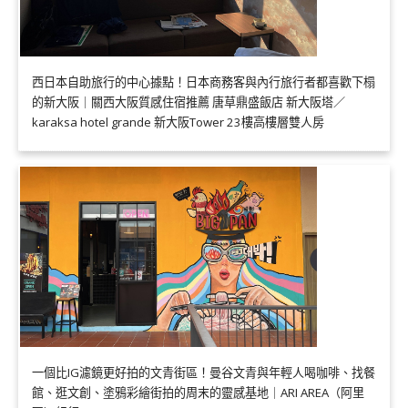
西日本自助旅行的中心據點！日本商務客與內行旅行者都喜歡下榻
的新大阪｜關西大阪質感住宿推薦 唐草鼎盛飯店 新大阪塔／
karaksa hotel grande 新大阪Tower 23樓高樓層雙人房
一個比IG濾鏡更好拍的文青街區！曼谷文青與年輕人喝咖啡、找餐
館、逛文創、塗鴉彩繪街拍的周末的靈感基地｜ARI AREA（阿里