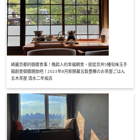
綺麗京都的御膳食事！晚起人的幸福朝食，就從京丼5種旬味玉手
箱創意御膳開始吧！2023年8月新開幕五穀豊穣のお茶屋ごはん
五木茶屋 清水二年坂店