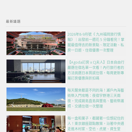
最新議題
2026年8-9月號《 九州福岡旅行情
報》｜出發前一週花 5 分鐘看完！掌
握最值得去的新景點、限定活動、私
房一日遊、住宿優惠一次整理
【Agoda訂房 x CJ夫人】日本自由行
嚴選住宿名單一次看！內行旅行者的
方法挑選日本質感住宿，每周更新專
屬訂房優惠與折扣碼
每天醒來都是不同的海！瀨戶內海藝
術祭入門攻略：夜宿宇野港三天兩
夜，完成跳島直島與豐島、藝術祭護
照、交通住宿一次整理
每一盒和菓子，都藏著一位想記住的
人！東京銀座甜點散策，沿著中央通
走進木村家、空也、虎屋、資生堂