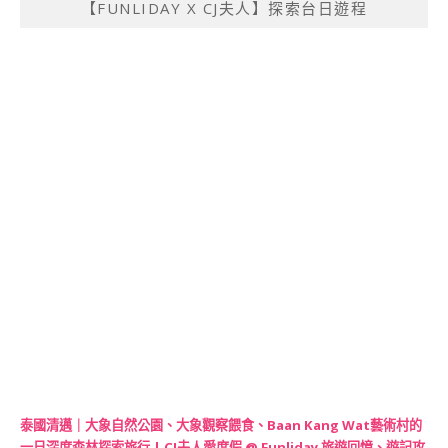
【FUNLIDAY X CJ夫人】探索台日遊程
泰國清邁｜大象自然公園、大象觀察餵食、Baan Kang Wat藝術村的
一日深度森林探索旅行 | CJ夫人愛度假 @ Funliday 旅遊回憶、遊記攻