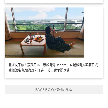
氣派女子旅！豪歎日本三景松島灣Oshare！宮城松島大觀莊日式
渡假飯店 無敵海景和洋房 一泊二食華麗登場！
FACEBOOK粉絲專頁