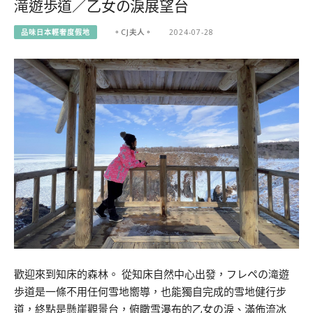
滝遊歩道／乙女の淚展望台
品味日本輕奢度假地
。CJ夫人。
2024-07-28
歡迎來到知床的森林。 從知床自然中心出發，フレペの滝遊
歩道是一條不用任何雪地嚮導，也能獨自完成的雪地健行步
道，終點是懸崖觀景台，俯瞰雪瀑布的乙女の淚、滿佈流冰