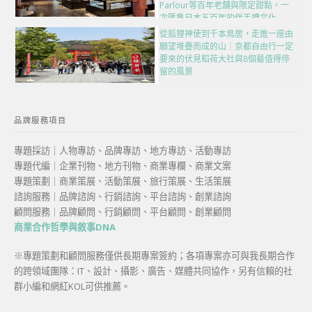
Parlour等百年老舖與限定甜點，一
次匯集日本五百年的伴手禮文化
從狐狸神使到千本鳥居，走進一座由
願望堆疊而成的山｜京都自由行一定
要來的伏見稻荷大社與8個最值得停
留的風景
品牌服務項目
專題採訪｜人物專訪、品牌專訪、地方專訪、活動專訪
專題代編｜企業刊物、地方刊物、商業專欄、商業文案
專題策劃｜商業策展、活動策展、旅行策展、生活策展
諮詢服務｜品牌諮詢、行銷諮詢、平台諮詢、創業諮詢
顧問服務｜品牌顧問、行銷顧問、平台顧問、創業顧問
商業合作哲學與敘事DNA
※專題策劃和顧問服務僅供長期專案簽約；各項專案亦可與我長期合作
的跨領域團隊：IT、設計、攝影、廣告、媒體共同協作，另有信賴的社
群小編和網紅KOL可供推薦。