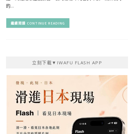
的…
CONTINUE READING
立刻下載▼IWAFU FLASH APP