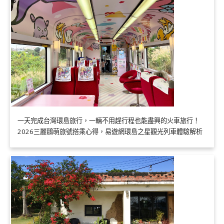
一天完成台灣環島旅行，一輛不用趕行程也能盡興的火車旅行！
2026三麗鷗萌旅號搭乘心得，易遊網環島之星觀光列車體驗解析