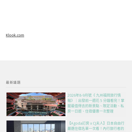
Klook.com
最新議題
2026年8-9月號《 九州福岡旅行情
報》｜出發前一週花 5 分鐘看完！掌
握最值得去的新景點、限定活動、私
房一日遊、住宿優惠一次整理
【Agoda訂房 x CJ夫人】日本自由行
嚴選住宿名單一次看！內行旅行者的