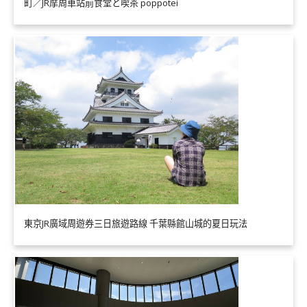
町／JR摩周車站前食堂と喫茶 poppotei
東京JR廣域周遊券三日旅遊路線 千葉縣館山城的夏日玩法