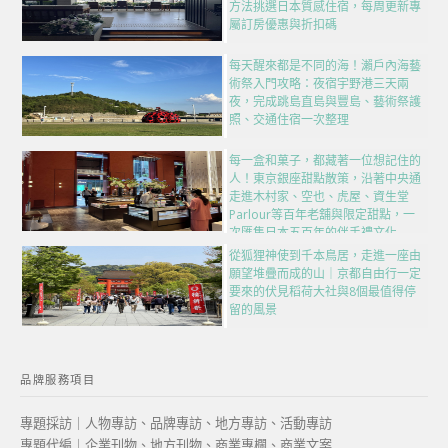
方法挑選日本質感住宿，每周更新專
屬訂房優惠與折扣碼
每天醒來都是不同的海！瀨戶內海藝
術祭入門攻略：夜宿宇野港三天兩
夜，完成跳島直島與豐島、藝術祭護
照、交通住宿一次整理
每一盒和菓子，都藏著一位想記住的
人！東京銀座甜點散策，沿著中央通
走進木村家、空也、虎屋、資生堂
Parlour等百年老舖與限定甜點，一
次匯集日本五百年的伴手禮文化
從狐狸神使到千本鳥居，走進一座由
願望堆疊而成的山｜京都自由行一定
要來的伏見稻荷大社與8個最值得停
留的風景
品牌服務項目
專題採訪｜人物專訪、品牌專訪、地方專訪、活動專訪
專題代編｜企業刊物、地方刊物、商業專欄、商業文案