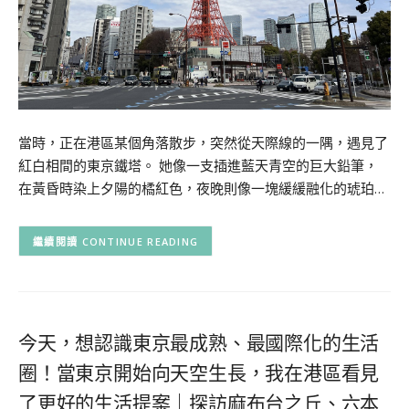
當時，正在港區某個角落散步，突然從天際線的一隅，遇見了
紅白相間的東京鐵塔。 她像一支插進藍天青空的巨大鉛筆，
在黃昏時染上夕陽的橘紅色，夜晚則像一塊緩緩融化的琥珀…
CONTINUE READING
今天，想認識東京最成熟、最國際化的生活
圈！當東京開始向天空生長，我在港區看見
了更好的生活提案｜探訪麻布台之丘、六本