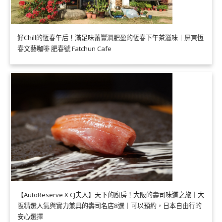
好Chill的恆春午后！滿足味蕾豐潤肥盈的恆春下午茶滋味｜屏東恆
春文藝咖啡 肥春號 Fatchun Cafe
【AutoReserve X CJ夫人】天下的廚房！大阪的壽司味道之旅｜大
阪精選人氣與實力兼具的壽司名店8選｜可以預約，日本自由行的
安心選擇