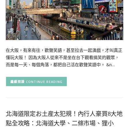
在大阪，有來有往，歡聲笑語，甚至拉去一起演戲，才叫真正
懂玩大阪！ 因為大阪人從來不是坐在台下觀看搞笑的觀眾，
而是每一天、每個角落，都把自己活在歡聲笑語中。 &n…
CONTINUE READING
北海道限定お土産太犯規！內行人豪買8大地
點全攻略：北海道大學、二條市場、狸小