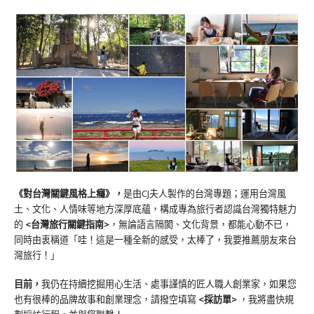
《對台灣關鍵風格上癮》
，
是由CJ夫人製作的台灣專題；運用台灣風
土、文化、人情味等地方深厚底蘊，構成專為旅行者認識台灣獨特魅力
的
<台灣旅行關鍵指南>
，無論語言隔閡、文化背景，都能心動不已，
同時由衷稱道「哇！這是一種全新的感受，太棒了，我要推薦朋友來台
灣旅行！」
目前，
我仍在持續挖掘用心生活、處事謹慎的匠人職人創業家，如果您
也有很棒的品牌故事和創業理念，請撥空填寫
<
採訪單
>
，我將盡快規