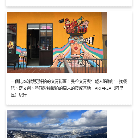
一個比IG濾鏡更好拍的文青街區！曼谷文青與年輕人喝咖啡、找餐
館、逛文創、塗鴉彩繪街拍的周末的靈感基地｜ARI AREA（阿里
區）紀行