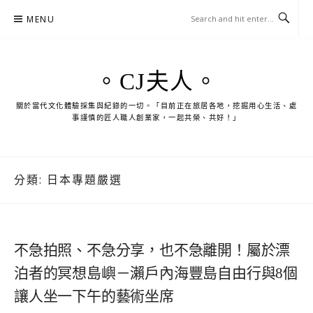
Skip
MENU
to
content
。CJ夫人。
關於當代文化體驗採集與紀錄的一切。「目前正在旅居各地，挖掘用心生活、處
事謹慎的匠人職人創業家，一起共榮、共好！」
分類:
日本專題嚴選
不急拍照、不急分享，也不急離開！屬於漂
泊者的冥想島嶼－瀨戶內海豐島自由行與8個
讓人坐一下午的藝術坐席