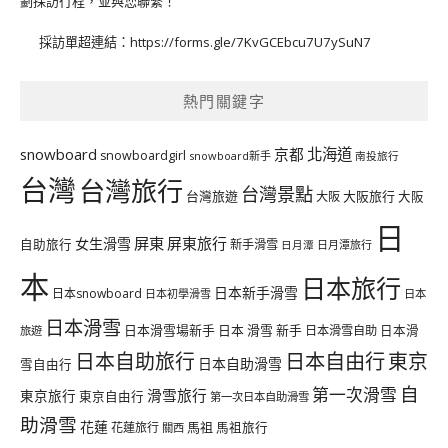
劃採訪行程，並與您聯繫！
採訪單超連結：
https://forms.gle/7KvGCEbcu7U7ySuN7
熱門關鍵字
北海道
snowboard
京都
snowboardgirl
snowboard新手
南投旅行
台灣
台灣旅行
台灣景點
台灣旅遊
大阪旅行
大阪
大阪
日
屏東
屏東旅行
女生滑雪
自助旅行
新手滑雪
日月潭旅行
日月潭
本
日本旅行
日本新手滑雪
日本snowboard
日本初學滑雪
日本
日本滑雪
日本滑雪場新手
日本 滑雪 新手
日本滑雪自助
日本滑
旅遊
日本自由行
日本自助旅行
東京
日本自助滑雪
雪自由行
自
第一次滑雪
滑雪旅行
東京旅行
東京自由行
第一次日本自助滑雪
助滑雪
花蓮
馬祖
花蓮旅行
馬祖旅行
關西