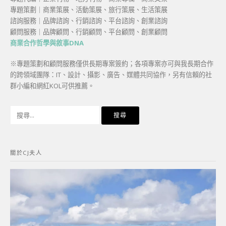
專題策劃｜商業策展、活動策展、旅行策展、生活策展
諮詢服務｜品牌諮詢、行銷諮詢、平台諮詢、創業諮詢
顧問服務｜品牌顧問、行銷顧問、平台顧問、創業顧問
商業合作哲學與敘事DNA
※專題策劃和顧問服務僅供長期專案簽約；各項專案亦可與我長期合作
的跨領域團隊：IT、設計、攝影、廣告、媒體共同協作，另有信賴的社
群小編和網紅KOL可供推薦。
搜
尋
關
鍵
關於CJ夫人
字: