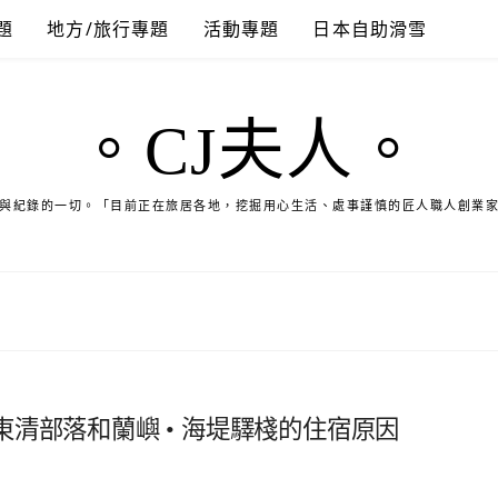
題
地方/旅行專題
活動專題
日本自助滑雪
。CJ夫人。
與紀錄的一切。「目前正在旅居各地，挖掘用心生活、處事謹慎的匠人職人創業
清部落和蘭嶼 • 海堤驛棧的住宿原因