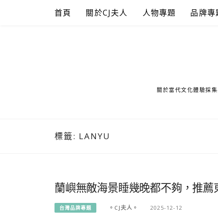
Skip
首頁
關於CJ夫人
人物專題
品牌專
to
content
關於當代文化體驗採集
標籤:
LANYU
蘭嶼無敵海景睡幾晚都不夠，推薦東
。CJ夫人。
2025-12-12
台灣品牌專題