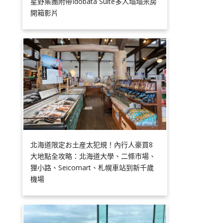
星野集團附帶Idobata Suite多人塌塌米房
開箱影片
北海道限定お土産太犯規！內行人豪買8
大地點全攻略：北海道大學、二條市場、
狸小路、Seicomart、札幌車站到新千歲
機場