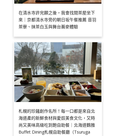
在清水寺許完願之後，我會找間茶屋坐下
來｜京都清水寺旁的朝日坂午餐推薦 音羽
茶寮、抹茶白玉與舞台蕎麥體驗
札幌的珍饈創作名所！每一口都是來自北
海道產的新鮮食材與愛奴美食文化，又時
尚又美味高級吃到飽自助餐｜北海道鶴雅
Buffet Dining札幌自助餐廳（Tsuruga