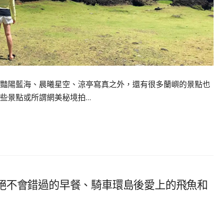
豔陽藍海、晨曦星空、涼亭寫真之外，還有很多蘭嶼的景點也
些景點或所謂網美秘境拍…
絕不會錯過的早餐、騎車環島後愛上的飛魚和