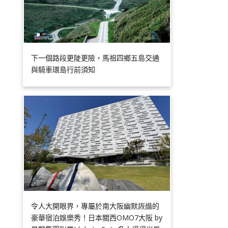
下一個路段更陡更險，馬祖四鄉五島交通
與騎車環島行前須知
令人大開眼界，專屬於南大阪幽默詼諧的
豪華宿泊娛樂秀！日本關西OMO7大阪 by