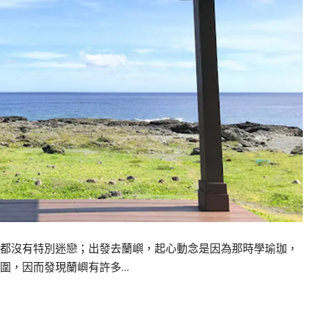
都沒有特別迷戀；出發去蘭嶼，起心動念是因為那時學瑜珈，
圍，因而發現蘭嶼有許多…