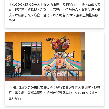
【KLOOK客路ＸCJ夫人】從大阪市區出發的關西一日遊，京都天橋
立、琵琶湖、姬路城、和歌山、高野山、伊勢神宮、倉敷美觀，最
遠可以玩到鳥取、廣島、金澤，單人報名也OK，最新上線推薦總
整理
一個比IG濾鏡更好拍的文青街區！曼谷文青與年輕人喝咖啡、找餐
館、逛文創、塗鴉彩繪街拍的周末的靈感基地｜ARI AREA（阿里
區）紀行