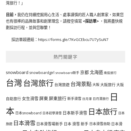
灣旅行！」
目前，
我仍在持續挖掘用心生活、處事謹慎的匠人職人創業家，如果您
也有很棒的品牌故事和創業理念，請撥空填寫
<
採訪單
>
，我將盡快規
劃採訪行程，並與您聯繫！
採訪單超連結：
https://forms.gle/7KvGCEbcu7U7ySuN7
熱門關鍵字
北海道
snowboard
京都
snowboardgirl
snowboard新手
南投旅行
台灣
台灣旅行
台灣景點
台灣旅遊
大阪旅行
大阪
大阪
日
屏東
屏東旅行
女生滑雪
自助旅行
新手滑雪
日月潭旅行
日月潭
本
日本旅行
日本新手滑雪
日本snowboard
日本初學滑雪
日本
日本滑雪
日本滑雪場新手
日本 滑雪 新手
日本滑雪自助
日本滑
旅遊