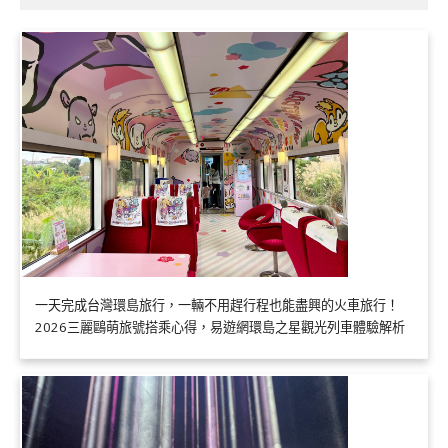
一天完成台灣環島旅行，一輛不用趕行程也能盡興的火車旅行！
2026三麗鷗萌旅號搭乘心得，易遊網環島之星觀光列車體驗解析