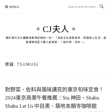
Skip
MENU
to
content
。CJ夫人。
關於當代文化體驗採集與紀錄的一切。「目前正在旅居各地，挖掘用心生活、處
事謹慎的匠人職人創業家，一起共榮、共好！」
標籤:
TSUMUGI
對野菜、佐料與風味講究的東京旬味定食！
2024東京商業午餐推薦：Sta.神田、Shabu
Shabu Let Us 中目黒、築地本願寺咖啡館