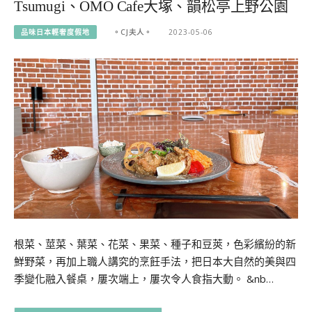
Tsumugi、OMO Cafe大塚、韻松亭上野公園
品味日本輕奢度假地
。CJ夫人。
2023-05-06
根菜、莖菜、葉菜、花菜、果菜、種子和豆莢，色彩繽紛的新
鮮野菜，再加上職人講究的烹飪手法，把日本大自然的美與四
季變化融入餐桌，屢次端上，屢次令人食指大動。 &nb…