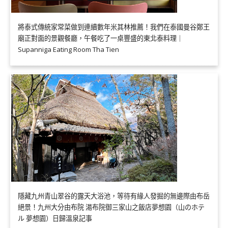
將泰式傳統家常菜做到連續數年米其林推薦！我們在泰國曼谷鄭王
廟正對面的景觀餐廳，午餐吃了一桌豐盛的東北泰料理｜
Supanniga Eating Room Tha Tien
隱藏九州青山翠谷的露天大浴池，等待有緣人發掘的無邊際由布岳
絕景！九州大分由布院 湯布院御三家山之飯店夢想園（山のホテ
ル 夢想園）日歸溫泉記事