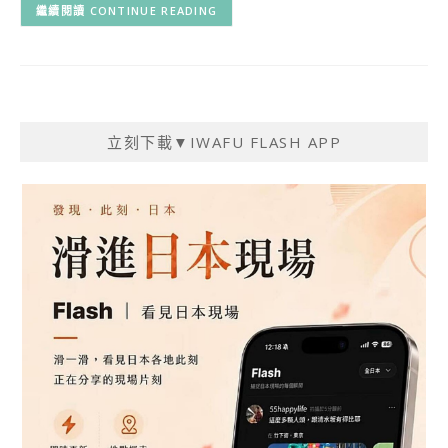
CONTINUE READING
立刻下載▼IWAFU FLASH APP