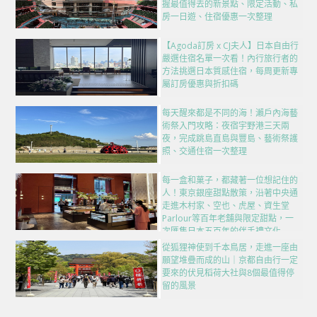
握最值得去的新景點、限定活動、私
房一日遊、住宿優惠一次整理
【Agoda訂房 x CJ夫人】日本自由行
嚴選住宿名單一次看！內行旅行者的
方法挑選日本質感住宿，每周更新專
屬訂房優惠與折扣碼
每天醒來都是不同的海！瀨戶內海藝
術祭入門攻略：夜宿宇野港三天兩
夜，完成跳島直島與豐島、藝術祭護
照、交通住宿一次整理
每一盒和菓子，都藏著一位想記住的
人！東京銀座甜點散策，沿著中央通
走進木村家、空也、虎屋、資生堂
Parlour等百年老舖與限定甜點，一
次匯集日本五百年的伴手禮文化
從狐狸神使到千本鳥居，走進一座由
願望堆疊而成的山｜京都自由行一定
要來的伏見稻荷大社與8個最值得停
留的風景