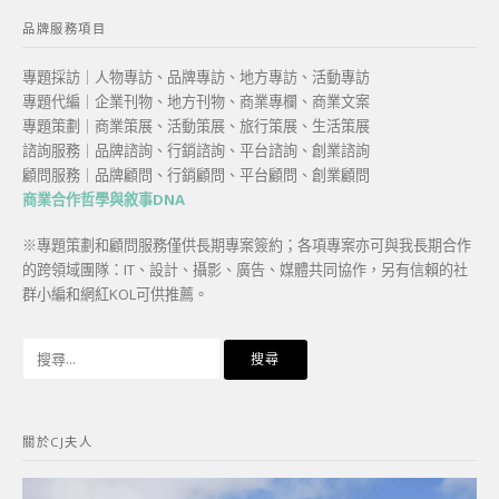
品牌服務項目
專題採訪｜人物專訪、品牌專訪、地方專訪、活動專訪
專題代編｜企業刊物、地方刊物、商業專欄、商業文案
專題策劃｜商業策展、活動策展、旅行策展、生活策展
諮詢服務｜品牌諮詢、行銷諮詢、平台諮詢、創業諮詢
顧問服務｜品牌顧問、行銷顧問、平台顧問、創業顧問
商業合作哲學與敘事DNA
※專題策劃和顧問服務僅供長期專案簽約；各項專案亦可與我長期合作
的跨領域團隊：IT、設計、攝影、廣告、媒體共同協作，另有信賴的社
群小編和網紅KOL可供推薦。
搜
尋
關
鍵
關於CJ夫人
字: