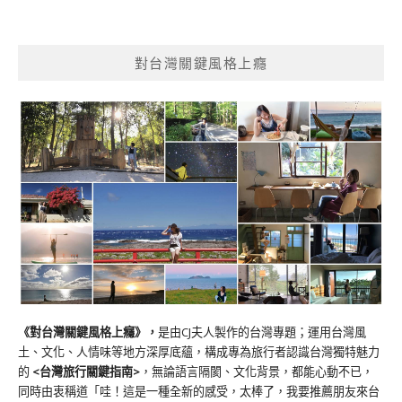
對台灣關鍵風格上癮
《對台灣關鍵風格上癮》
，
是由CJ夫人製作的台灣專題；運用台灣風
土、文化、人情味等地方深厚底蘊，構成專為旅行者認識台灣獨特魅力
的
<台灣旅行關鍵指南>
，無論語言隔閡、文化背景，都能心動不已，
同時由衷稱道「哇！這是一種全新的感受，太棒了，我要推薦朋友來台