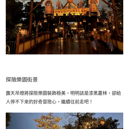
探險樂園街景
露天吊燈將探險樂園裝飾極美，明明該是漆黑叢林，卻給
人停不下來的好奇冒險心，繼續往前走吧！