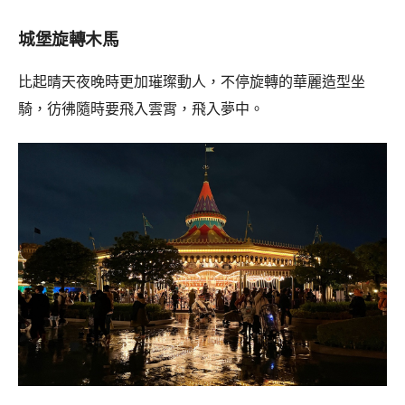
城堡旋轉木馬
比起晴天夜晚時更加璀璨動人，不停旋轉的華麗造型坐
騎，彷彿隨時要飛入雲霄，飛入夢中。