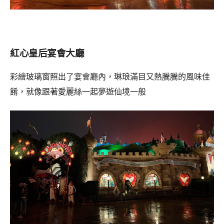
紅心皇后宴會大廳
彩繪玻璃窗照出了宴會廳內，琳琅滿目又熱騰騰的風味佳
餚，就像跟著愛麗絲一起夢遊仙境一般