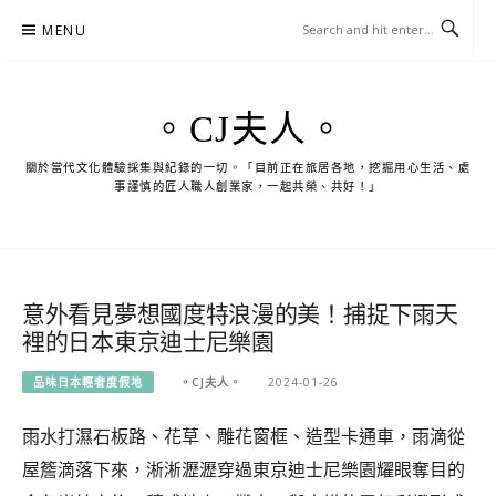
Skip
MENU
to
content
。CJ夫人。
關於當代文化體驗採集與紀錄的一切。「目前正在旅居各地，挖掘用心生活、處
事謹慎的匠人職人創業家，一起共榮、共好！」
意外看見夢想國度特浪漫的美！捕捉下雨天
裡的日本東京迪士尼樂園
品味日本輕奢度假地
。CJ夫人。
2024-01-26
雨水打濕石板路、花草、雕花窗框、造型卡通車，雨滴從
屋簷滴落下來，淅淅瀝瀝穿過東京迪士尼樂園耀眼奪目的