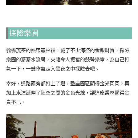
探險樂園
蓊鬱茂密的熱帶叢林裡，藏了不少海盜的金銀財寶，探險
樂園的潺潺水流聲，夾雜令人振奮的鼓聲樂章，為自己打
氣一下，一鼓作氣走入黑夜之中探險去吧。
幸好，道路兩旁都打上了燈，整座園區顯得金光閃閃，再
加上水漥延伸了陸空之間的金色光線，讓這座叢林顯得金
貴不已。