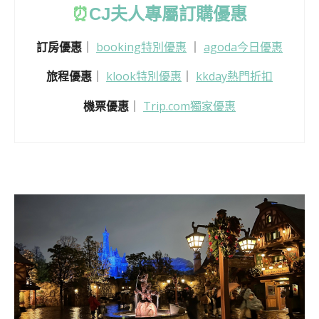
⏰
CJ
夫人專屬訂購優惠
訂房優惠
｜
booking特別優惠
｜
agoda今日優惠
旅程優惠
｜
klook特別優惠
｜
kkday熱門折扣
機票優惠
｜
Trip.com獨家優惠