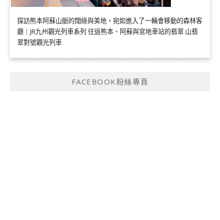
探訪熊本阿蘇山脈的闊綠與美地，宛如進入了一輛會移動的森林客
廳｜JR九州觀光列車系列 往返熊本、阿蘇與宮地車站的翡翠 山翡
翠對號觀光列車
FACEBOOK粉絲專頁