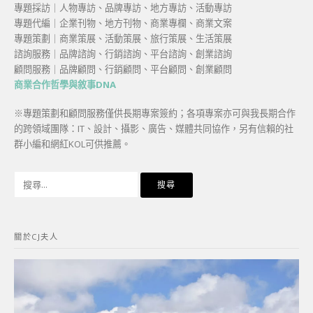
專題採訪｜人物專訪、品牌專訪、地方專訪、活動專訪
專題代編｜企業刊物、地方刊物、商業專欄、商業文案
專題策劃｜商業策展、活動策展、旅行策展、生活策展
諮詢服務｜品牌諮詢、行銷諮詢、平台諮詢、創業諮詢
顧問服務｜品牌顧問、行銷顧問、平台顧問、創業顧問
商業合作哲學與敘事DNA
※專題策劃和顧問服務僅供長期專案簽約；各項專案亦可與我長期合作
的跨領域團隊：IT、設計、攝影、廣告、媒體共同協作，另有信賴的社
群小編和網紅KOL可供推薦。
搜
尋
關
鍵
關於CJ夫人
字: