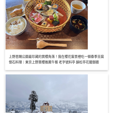
上野恩賜公園最珍藏的賞櫻角落！我在櫻花窗景裡吃一頓春季豆腐
懷石料理｜東京上野賞櫻推薦午餐 老字號料亭 韻松亭花籠御膳