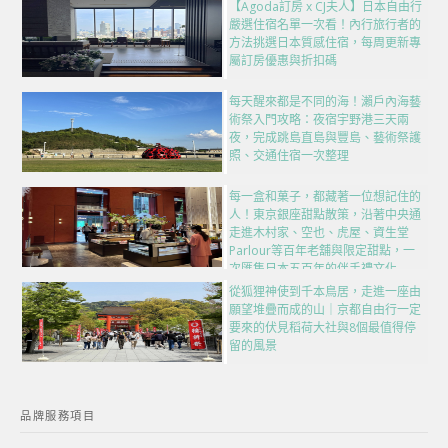
【Agoda訂房 x CJ夫人】日本自由行
嚴選住宿名單一次看！內行旅行者的
方法挑選日本質感住宿，每周更新專
屬訂房優惠與折扣碼
每天醒來都是不同的海！瀨戶內海藝
術祭入門攻略：夜宿宇野港三天兩
夜，完成跳島直島與豐島、藝術祭護
照、交通住宿一次整理
每一盒和菓子，都藏著一位想記住的
人！東京銀座甜點散策，沿著中央通
走進木村家、空也、虎屋、資生堂
Parlour等百年老舖與限定甜點，一
次匯集日本五百年的伴手禮文化
從狐狸神使到千本鳥居，走進一座由
願望堆疊而成的山｜京都自由行一定
要來的伏見稻荷大社與8個最值得停
留的風景
品牌服務項目