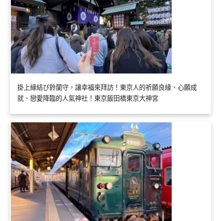
掛上縁結び鈴蘭守，讓幸福來拜訪！東京人的祈願良緣、心願成
就、戀愛降臨的人氣神社！東京飯田橋東京大神宮