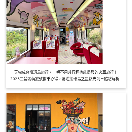
一天完成台灣環島旅行，一輛不用趕行程也能盡興的火車旅行！
2026三麗鷗萌旅號搭乘心得，易遊網環島之星觀光列車體驗解析