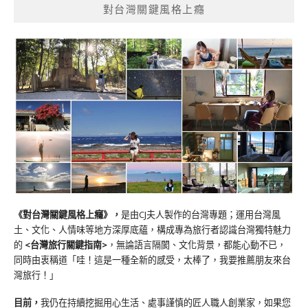
對台灣關鍵風格上癮
《對台灣關鍵風格上癮》
，
是由CJ夫人製作的台灣專題；運用台灣風
土、文化、人情味等地方深厚底蘊，構成專為旅行者認識台灣獨特魅力
的
<台灣旅行關鍵指南>
，無論語言隔閡、文化背景，都能心動不已，
同時由衷稱道「哇！這是一種全新的感受，太棒了，我要推薦朋友來台
灣旅行！」
目前，
我仍在持續挖掘用心生活、處事謹慎的匠人職人創業家，如果您