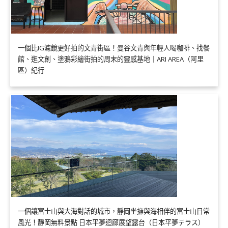
一個比IG濾鏡更好拍的文青街區！曼谷文青與年輕人喝咖啡、找餐
館、逛文創、塗鴉彩繪街拍的周末的靈感基地｜ARI AREA（阿里
區）紀行
一個讓富士山與大海對話的城市，靜岡坐擁與海相伴的富士山日常
風光！靜岡無料景點 日本平夢迴廊展望露台（日本平夢テラス）