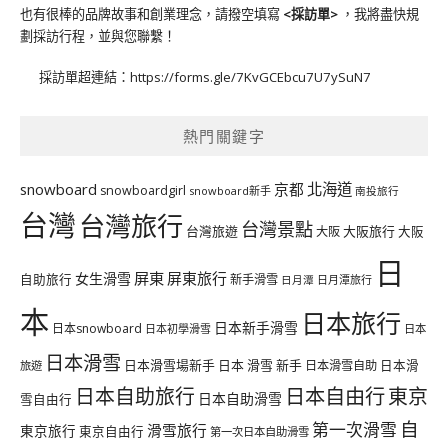
也有很棒的品牌故事和創業理念，請撥空填寫
<
採訪單
>
，我將盡快規
劃採訪行程，並與您聯繫！
採訪單超連結：
https://forms.gle/7KvGCEbcu7U7ySuN7
熱門關鍵字
北海道
snowboard
京都
snowboardgirl
snowboard新手
南投旅行
台灣
台灣旅行
台灣景點
台灣旅遊
大阪旅行
大阪
大阪
日
屏東
屏東旅行
女生滑雪
自助旅行
新手滑雪
日月潭旅行
日月潭
本
日本旅行
日本新手滑雪
日本snowboard
日本初學滑雪
日本
日本滑雪
日本滑雪場新手
日本 滑雪 新手
日本滑雪自助
日本滑
旅遊
日本自由行
日本自助旅行
東京
日本自助滑雪
雪自由行
自
第一次滑雪
滑雪旅行
東京旅行
東京自由行
第一次日本自助滑雪