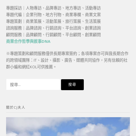
專題採訪｜人物專訪、品牌專訪、地方專訪、活動專訪
專題代編｜企業刊物、地方刊物、商業專欄、商業文案
專題策劃｜商業策展、活動策展、旅行策展、生活策展
諮詢服務｜品牌諮詢、行銷諮詢、平台諮詢、創業諮詢
顧問服務｜品牌顧問、行銷顧問、平台顧問、創業顧問
商業合作哲學與敘事DNA
※專題策劃和顧問服務僅供長期專案簽約；各項專案亦可與我長期合作
的跨領域團隊：IT、設計、攝影、廣告、媒體共同協作，另有信賴的社
群小編和網紅KOL可供推薦。
搜
尋
關
鍵
關於CJ夫人
字: