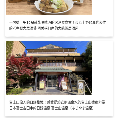
一間從上午10點就能喝啤酒的居酒屋食堂！東京上野最具代表性
的老字號大眾酒場 阿美橫町內的大統領居酒屋
富士山旅人的日歸秘境！感受從熔岩到溫泉水的富士山療癒力量｜
日本富士吉田市的日歸溫泉 富士山溫泉（ふじやま温泉）