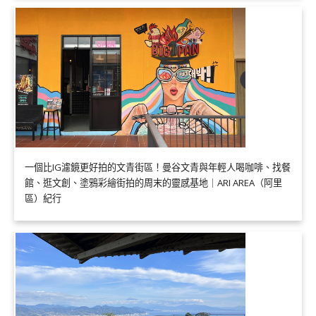
一個比IG濾鏡更好拍的文青街區！曼谷文青與年輕人喝咖啡、找餐
館、逛文創、塗鴉彩繪街拍的周末的靈感基地｜ARI AREA（阿里
區）紀行