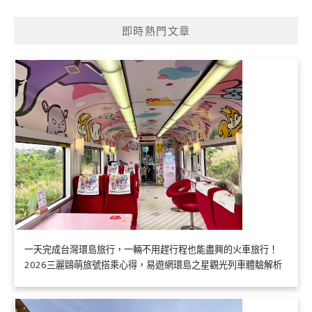
即時熱門文章
一天完成台灣環島旅行，一輛不用趕行程也能盡興的火車旅行！
2026三麗鷗萌旅號搭乘心得，易遊網環島之星觀光列車體驗解析