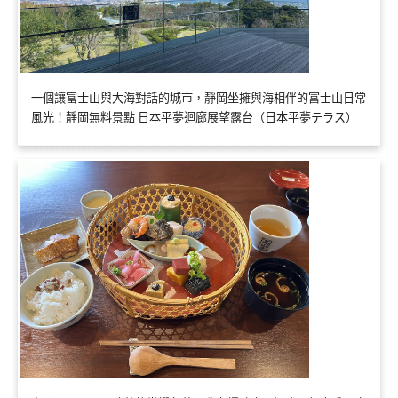
一個讓富士山與大海對話的城市，靜岡坐擁與海相伴的富士山日常
風光！靜岡無料景點 日本平夢迴廊展望露台（日本平夢テラス）