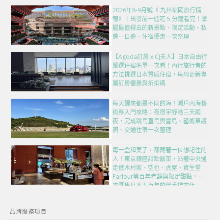
2026年8-9月號《 九州福岡旅行情
報》｜出發前一週花 5 分鐘看完！掌
握最值得去的新景點、限定活動、私
房一日遊、住宿優惠一次整理
【Agoda訂房 x CJ夫人】日本自由行
嚴選住宿名單一次看！內行旅行者的
方法挑選日本質感住宿，每周更新專
屬訂房優惠與折扣碼
每天醒來都是不同的海！瀨戶內海藝
術祭入門攻略：夜宿宇野港三天兩
夜，完成跳島直島與豐島、藝術祭護
照、交通住宿一次整理
每一盒和菓子，都藏著一位想記住的
人！東京銀座甜點散策，沿著中央通
走進木村家、空也、虎屋、資生堂
Parlour等百年老舖與限定甜點，一
次匯集日本五百年的伴手禮文化
品牌服務項目