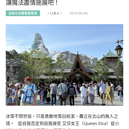
讓魔法盡情施展吧！
品味日本輕奢度假地
。CJ夫人。
2024-06-06
冰雪不問世俗，只是勇敢地雪白皎潔，轟立在北山的無人之
境。 從自我否定到自我接受 艾莎女王（Queen Elsa）從小