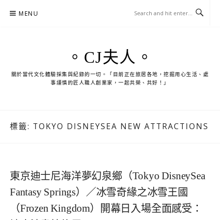
Skip
MENU
to
content
。CJ夫人。
關於當代文化體驗採集與紀錄的一切。「目前正在旅居各地，挖掘用心生活、處
事謹慎的匠人職人創業家，一起共榮、共好！」
標籤:
TOKYO DISNEYSEA NEW ATTRACTIONS
東京迪士尼海洋夢幻泉鄉（Tokyo DisneySea
Fantasy Springs）／冰雪奇緣之冰雪王國
（Frozen Kingdom）開幕日入場全面感受：