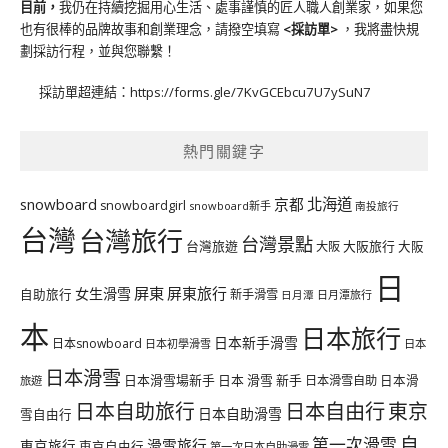
目前，
我仍在持續挖掘用心生活、處事謹慎的匠人職人創業家，如果您
也有很棒的品牌故事和創業理念，請撥空填寫
<
採訪單
>
，我將盡快規
劃採訪行程，並與您聯繫！
採訪單超連結：
https://forms.gle/7KvGCEbcu7U7ySuN7
熱門關鍵字
北海道
snowboard
京都
snowboardgirl
snowboard新手
南投旅行
台灣
台灣旅行
台灣景點
台灣旅遊
大阪旅行
大阪
大阪
日
屏東
屏東旅行
女生滑雪
自助旅行
新手滑雪
日月潭旅行
日月潭
本
日本旅行
日本新手滑雪
日本snowboard
日本初學滑雪
日本
日本滑雪
日本滑雪場新手
日本 滑雪 新手
日本滑雪自助
日本滑
旅遊
日本自由行
日本自助旅行
東京
日本自助滑雪
雪自由行
自
第一次滑雪
滑雪旅行
東京旅行
東京自由行
第一次日本自助滑雪