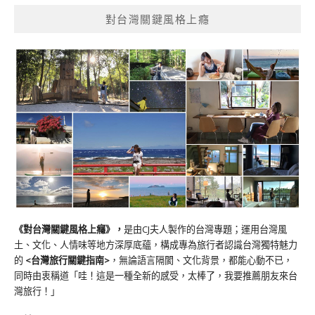
對台灣關鍵風格上癮
《對台灣關鍵風格上癮》
，
是由CJ夫人製作的台灣專題；運用台灣風
土、文化、人情味等地方深厚底蘊，構成專為旅行者認識台灣獨特魅力
的
<台灣旅行關鍵指南>
，無論語言隔閡、文化背景，都能心動不已，
同時由衷稱道「哇！這是一種全新的感受，太棒了，我要推薦朋友來台
灣旅行！」