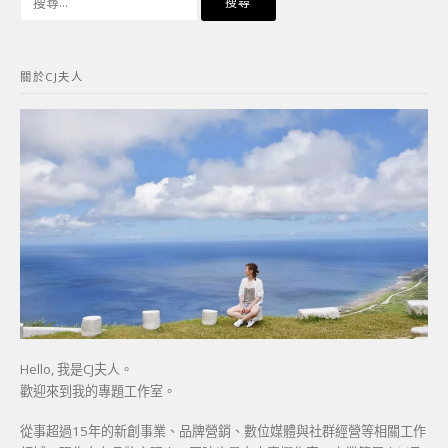
尋
關
鍵
關於CJ夫人
字:
Hello, 我是CJ夫人。
歡迎來到我的專題工作室。
從事超過15年的新創事業、品牌營銷、數位媒體與社群經營等相關工作