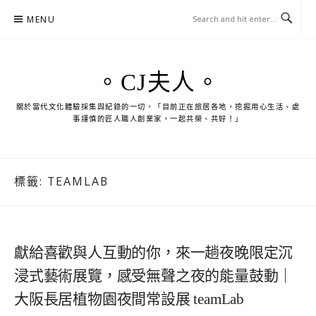
Skip
MENU
to
content
。CJ夫人。
關於當代文化體驗採集與紀錄的一切。「目前正在旅居各地，挖掘用心生活、處
事謹慎的匠人職人創業家，一起共榮、共好！」
標籤:
TEAMLAB
獻給喜歡與人互動的你，來一趟夜晚限定沉
浸式藝術展覽，感受無聲之夜的能量鼓動｜
大阪長居植物園夜間常設展 teamLab