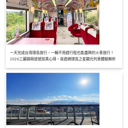
一天完成台灣環島旅行，一輛不用趕行程也能盡興的火車旅行！
2026三麗鷗萌旅號搭乘心得，易遊網環島之星觀光列車體驗解析