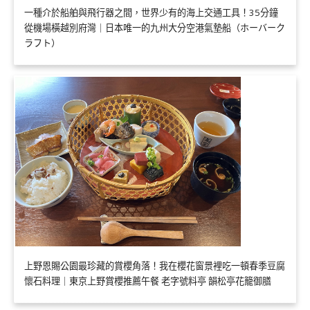
一種介於船舶與飛行器之間，世界少有的海上交通工具！35分鐘
從機場橫越別府灣｜日本唯一的九州大分空港氣墊船（ホーバーク
ラフト）
上野恩賜公園最珍藏的賞櫻角落！我在櫻花窗景裡吃一頓春季豆腐
懷石料理｜東京上野賞櫻推薦午餐 老字號料亭 韻松亭花籠御膳