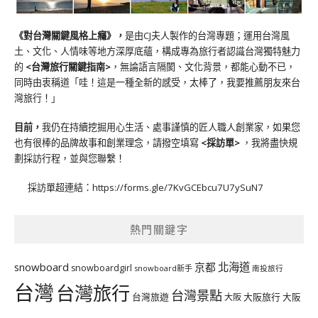
《對台灣關鍵風格上癮》
，
是由CJ夫人製作的台灣專題；運用台灣風
土、文化、人情味等地方深厚底蘊，構成專為旅行者認識台灣獨特魅力
的
<台灣旅行關鍵指南>
，無論語言隔閡、文化背景，都能心動不已，
同時由衷稱道「哇！這是一種全新的感受，太棒了，我要推薦朋友來台
灣旅行！」
目前，
我仍在持續挖掘用心生活、處事謹慎的匠人職人創業家，如果您
也有很棒的品牌故事和創業理念，請撥空填寫
<
採訪單
>
，我將盡快規
劃採訪行程，並與您聯繫！
採訪單超連結：
https://forms.gle/7KvGCEbcu7U7ySuN7
熱門關鍵字
北海道
snowboard
京都
snowboardgirl
snowboard新手
南投旅行
台灣
台灣旅行
台灣景點
台灣旅遊
大阪旅行
大阪
大阪