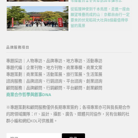
次匯集日本五百年的伴手禮文化
從狐狸神使到千本鳥居，走進一座由
願望堆疊而成的山｜京都自由行一定
要來的伏見稻荷大社與8個最值得停
留的風景
品牌服務項目
專題採訪｜人物專訪、品牌專訪、地方專訪、活動專訪
專題代編｜企業刊物、地方刊物、商業專欄、商業文案
專題策劃｜商業策展、活動策展、旅行策展、生活策展
諮詢服務｜品牌諮詢、行銷諮詢、平台諮詢、創業諮詢
顧問服務｜品牌顧問、行銷顧問、平台顧問、創業顧問
商業合作哲學與敘事DNA
※專題策劃和顧問服務僅供長期專案簽約；各項專案亦可與我長期合作
的跨領域團隊：IT、設計、攝影、廣告、媒體共同協作，另有信賴的社
群小編和網紅KOL可供推薦。
搜