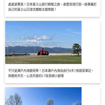
處處是驚喜！日本富士山旅行朝聖之路，身歷其境打造一座專屬於
自己的富士山沉浸式體驗主題樂園！
不只是瀨戶內海藝術祭！日本瀨戶內海自由行8天7夜跳島筆記，
與藝術共生、心流共振的27段島嶼小劇場