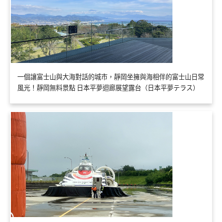
一個讓富士山與大海對話的城市，靜岡坐擁與海相伴的富士山日常
風光！靜岡無料景點 日本平夢迴廊展望露台（日本平夢テラス）