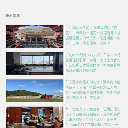
最新議題
2026年8-9月號《 九州福岡旅行情
報》｜出發前一週花 5 分鐘看完！掌
握最值得去的新景點、限定活動、私
房一日遊、住宿優惠一次整理
【Agoda訂房 x CJ夫人】日本自由行
嚴選住宿名單一次看！內行旅行者的
方法挑選日本質感住宿，每周更新專
屬訂房優惠與折扣碼
每天醒來都是不同的海！瀨戶內海藝
術祭入門攻略：夜宿宇野港三天兩
夜，完成跳島直島與豐島、藝術祭護
照、交通住宿一次整理
每一盒和菓子，都藏著一位想記住的
人！東京銀座甜點散策，沿著中央通
走進木村家、空也、虎屋、資生堂
Parlour等百年老舖與限定甜點，一