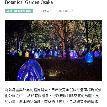
Botanical Garden Osaka
品味日本輕奢度假地
。CJ夫人。
2024-04-27
隨著身體與外界的疆界消失，自己便完全沉浸在這座超現實藝
術公園之中。 終於有個機會，得以親眼目睹空氣的形體、風
的力量、樹木的私領域、森林的共感力、色彩與音樂的情緒…