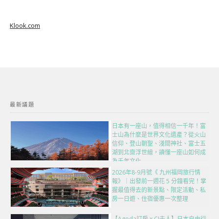
Klook.com
最新議題
日本有一座山，值得相信一千年！富
士山為什麼是世界文化遺產？從火山
信仰、登山朝聖、淺間神社、富士五
湖到北齋浮世繪，讀懂一座山如何成
為千年文化
2026年8-9月號《 九州福岡旅行情
報》｜出發前一週花 5 分鐘看完！掌
握最值得去的新景點、限定活動、私
房一日遊、住宿優惠一次整理
【Agoda訂房 x CJ夫人】日本自由行