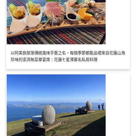
以阿美族部落傳統風味手藝之名，每個季節都能品嚐來自花蓮山海
珍味的澎湃無菜單宴席｜花蓮七星潭慕名私房料理