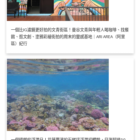
一個比IG濾鏡更好拍的文青街區！曼谷文青與年輕人喝咖啡、找餐
館、逛文創、塗鴉彩繪街拍的周末的靈感基地｜ARI AREA（阿里
區）紀行
一個晴朗的浮潛日！花蓮豐濱的石梯坪浮潛初體驗，目測超過30