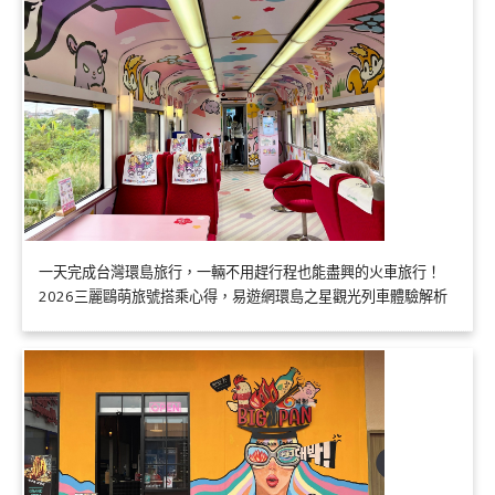
一天完成台灣環島旅行，一輛不用趕行程也能盡興的火車旅行！
2026三麗鷗萌旅號搭乘心得，易遊網環島之星觀光列車體驗解析