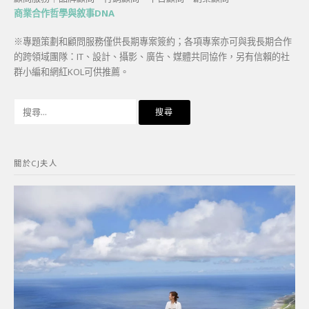
商業合作哲學與敘事DNA
※專題策劃和顧問服務僅供長期專案簽約；各項專案亦可與我長期合作
的跨領域團隊：IT、設計、攝影、廣告、媒體共同協作，另有信賴的社
群小編和網紅KOL可供推薦。
搜
尋
關
鍵
關於CJ夫人
字: