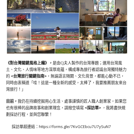
《對台灣關鍵風格上癮》
，
是由CJ夫人製作的台灣專題；運用台灣風
土、文化、人情味等地方深厚底蘊，構成專為旅行者認識台灣獨特魅力
的
<台灣旅行關鍵指南>
，無論語言隔閡、文化背景，都能心動不已，
同時由衷稱道「哇！這是一種全新的感受，太棒了，我要推薦朋友來台
灣旅行！」
目前，
我仍在持續挖掘用心生活、處事謹慎的匠人職人創業家，如果您
也有很棒的品牌故事和創業理念，請撥空填寫
<
採訪單
>
，我將盡快規
劃採訪行程，並與您聯繫！
採訪單超連結：
https://forms.gle/7KvGCEbcu7U7ySuN7