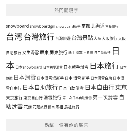
熱門關鍵字
北海道
snowboard
京都
snowboardgirl
snowboard新手
南投旅行
台灣
台灣旅行
台灣景點
台灣旅遊
大阪旅行
大阪
大阪
日
屏東
屏東旅行
女生滑雪
自助旅行
新手滑雪
日月潭旅行
日月潭
本
日本旅行
日本新手滑雪
日本snowboard
日本初學滑雪
日本
日本滑雪
日本滑雪場新手
日本 滑雪 新手
日本滑雪自助
日本滑
旅遊
日本自由行
日本自助旅行
東京
日本自助滑雪
雪自由行
自
第一次滑雪
滑雪旅行
東京旅行
東京自由行
第一次日本自助滑雪
助滑雪
花蓮
馬祖
花蓮旅行
馬祖旅行
關西
點擊一個有趣的廣告