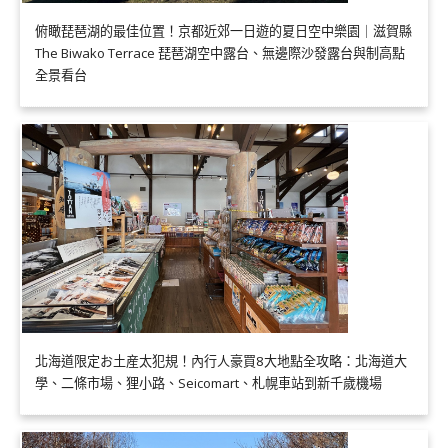
俯瞰琵琶湖的最佳位置！京都近郊一日遊的夏日空中樂園｜滋賀縣
The Biwako Terrace 琵琶湖空中露台、無邊際沙發露台與制高點
全景看台
北海道限定お土産太犯規！內行人豪買8大地點全攻略：北海道大
學、二條市場、狸小路、Seicomart、札幌車站到新千歲機場