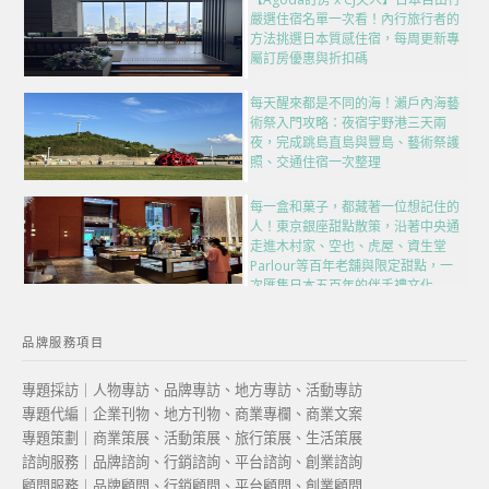
嚴選住宿名單一次看！內行旅行者的
方法挑選日本質感住宿，每周更新專
屬訂房優惠與折扣碼
每天醒來都是不同的海！瀨戶內海藝
術祭入門攻略：夜宿宇野港三天兩
夜，完成跳島直島與豐島、藝術祭護
照、交通住宿一次整理
每一盒和菓子，都藏著一位想記住的
人！東京銀座甜點散策，沿著中央通
走進木村家、空也、虎屋、資生堂
Parlour等百年老舖與限定甜點，一
次匯集日本五百年的伴手禮文化
品牌服務項目
專題採訪｜人物專訪、品牌專訪、地方專訪、活動專訪
專題代編｜企業刊物、地方刊物、商業專欄、商業文案
專題策劃｜商業策展、活動策展、旅行策展、生活策展
諮詢服務｜品牌諮詢、行銷諮詢、平台諮詢、創業諮詢
顧問服務｜品牌顧問、行銷顧問、平台顧問、創業顧問