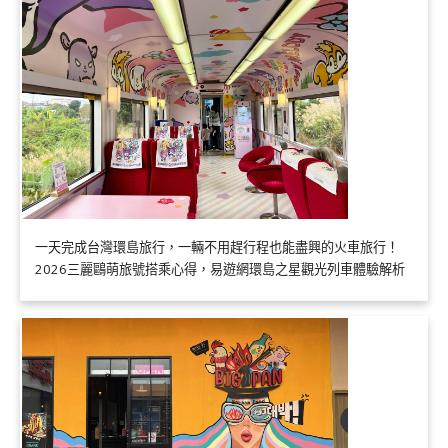
一天完成台灣環島旅行，一輛不用趕行程也能盡興的火車旅行！
2026三麗鷗萌旅號搭乘心得，易遊網環島之星觀光列車體驗解析