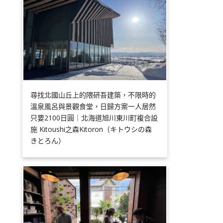
尋找北國山丘上的隈研吾建築，不限時的
溫泉風呂與景觀食堂，日歸方案一人居然
只要2100日圓｜北海道旭川東川町複合設
施 Kitoushi之森Kitoron（キトウシの森
きとろん）