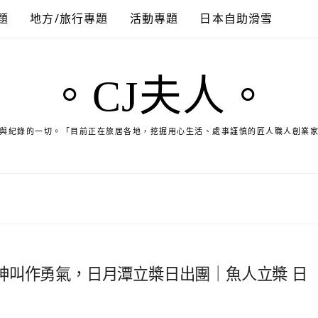
題
地方/旅行專題
活動專題
日本自助滑雪
。CJ夫人。
與紀錄的一切。「目前正在旅居各地，挖掘用心生活、處事謹慎的匠人職人創業
神叫作勇氣，日月潭立槳日出團｜魚人立槳 日