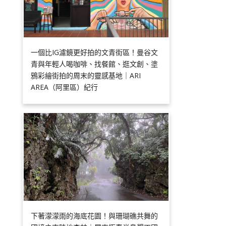
一個比IG濾鏡更好拍的文青街區！曼谷文
青與年輕人喝咖啡、找餐館、逛文創、塗
鴉彩繪街拍的周末的靈感基地｜ARI
AREA（阿里區）紀行
下著濛濛雨的海底花園！與珊瑚礁共舞的