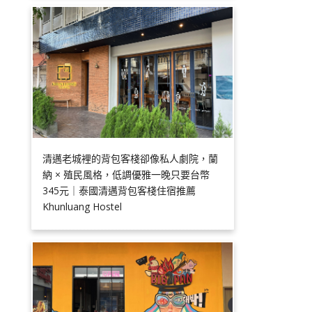
清邁老城裡的背包客棧卻像私人劇院，蘭
納 × 殖民風格，低調優雅一晚只要台幣
345元｜泰國清邁背包客棧住宿推薦
Khunluang Hostel