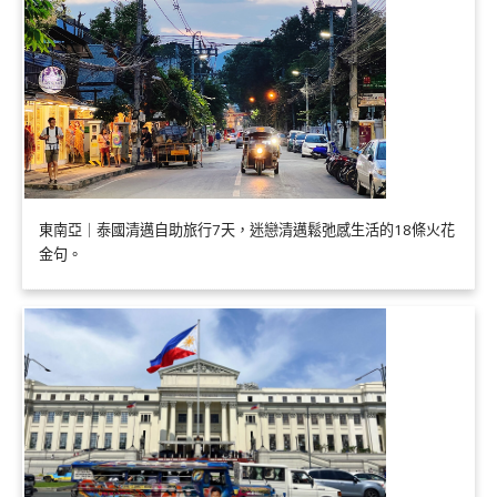
東南亞｜泰國清邁自助旅行7天，迷戀清邁鬆弛感生活的18條火花
金句。