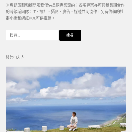
※專題策劃和顧問服務僅供長期專案簽約；各項專案亦可與我長期合作
的跨領域團隊：IT、設計、攝影、廣告、媒體共同協作，另有信賴的社
群小編和網紅KOL可供推薦。
搜
尋
關
鍵
關於CJ夫人
字: