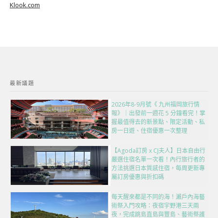
Klook.com
最新議題
2026年8-9月號《 九州福岡旅行情
報》｜出發前一週花 5 分鐘看完！掌
握最值得去的新景點、限定活動、私
房一日遊、住宿優惠一次整理
【Agoda訂房 x CJ夫人】日本自由行
嚴選住宿名單一次看！內行旅行者的
方法挑選日本質感住宿，每周更新專
屬訂房優惠與折扣碼
每天醒來都是不同的海！瀨戶內海藝
術祭入門攻略：夜宿宇野港三天兩
夜，完成跳島直島與豐島、藝術祭護