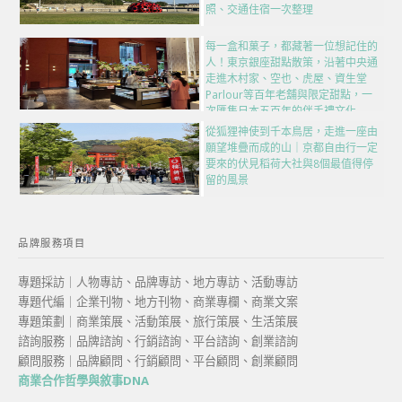
照、交通住宿一次整理
每一盒和菓子，都藏著一位想記住的
人！東京銀座甜點散策，沿著中央通
走進木村家、空也、虎屋、資生堂
Parlour等百年老舖與限定甜點，一
次匯集日本五百年的伴手禮文化
從狐狸神使到千本鳥居，走進一座由
願望堆疊而成的山｜京都自由行一定
要來的伏見稻荷大社與8個最值得停
留的風景
品牌服務項目
專題採訪｜人物專訪、品牌專訪、地方專訪、活動專訪
專題代編｜企業刊物、地方刊物、商業專欄、商業文案
專題策劃｜商業策展、活動策展、旅行策展、生活策展
諮詢服務｜品牌諮詢、行銷諮詢、平台諮詢、創業諮詢
顧問服務｜品牌顧問、行銷顧問、平台顧問、創業顧問
商業合作哲學與敘事DNA