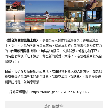
《對台灣關鍵風格上癮》
，
是由CJ夫人製作的台灣專題；運用台灣風
土、文化、人情味等地方深厚底蘊，構成專為旅行者認識台灣獨特魅力
的
<台灣旅行關鍵指南>
，無論語言隔閡、文化背景，都能心動不已，
同時由衷稱道「哇！這是一種全新的感受，太棒了，我要推薦朋友來台
灣旅行！」
目前，
我仍在持續挖掘用心生活、處事謹慎的匠人職人創業家，如果您
也有很棒的品牌故事和創業理念，請撥空填寫
<
採訪單
>
，我將盡快規
劃採訪行程，並與您聯繫！
採訪單超連結：
https://forms.gle/7KvGCEbcu7U7ySuN7
熱門關鍵字