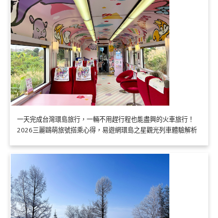
一天完成台灣環島旅行，一輛不用趕行程也能盡興的火車旅行！
2026三麗鷗萌旅號搭乘心得，易遊網環島之星觀光列車體驗解析