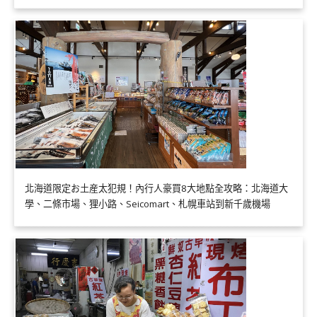
北海道限定お土産太犯規！內行人豪買8大地點全攻略：北海道大
學、二條市場、狸小路、Seicomart、札幌車站到新千歲機場