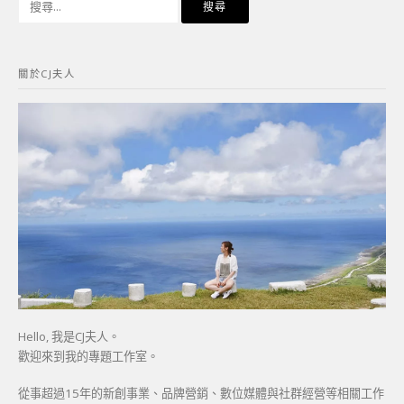
尋
關
鍵
關於CJ夫人
字:
Hello, 我是CJ夫人。
歡迎來到我的專題工作室。
從事超過15年的新創事業、品牌營銷、數位媒體與社群經營等相關工作