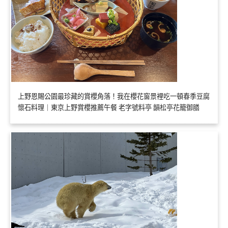
上野恩賜公園最珍藏的賞櫻角落！我在櫻花窗景裡吃一頓春季豆腐
懷石料理｜東京上野賞櫻推薦午餐 老字號料亭 韻松亭花籠御膳