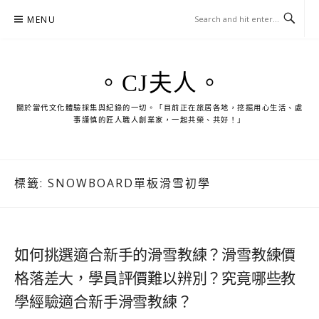
Skip
MENU
to
content
。CJ夫人。
關於當代文化體驗採集與紀錄的一切。「目前正在旅居各地，挖掘用心生活、處
事謹慎的匠人職人創業家，一起共榮、共好！」
標籤:
SNOWBOARD單板滑雪初學
如何挑選適合新手的滑雪教練？滑雪教練價
格落差大，學員評價難以辨別？究竟哪些教
學經驗適合新手滑雪教練？