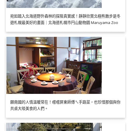
宛如踏入北海道野外森林的探險真實感！靜靜欣賞北極熊散步是冬
遊札幌最美好的畫面｜北海道札幌市円山動物園 Maruyama Zoo
願南國的人情溫暖常在！嚐嚐屏東師傅ㄟ手路菜，也珍惜那個與你
共桌大啖美食的人們。