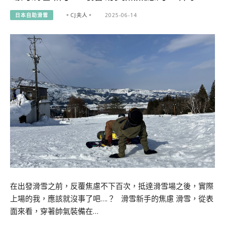
日本自助滑雪
。CJ夫人。
2025-06-14
在出發滑雪之前，反覆焦慮不下百次，抵達滑雪場之後，實際
上場的我，應該就沒事了吧….？ 滑雪新手的焦慮 滑雪，從表
面來看，穿著帥氣裝備在…