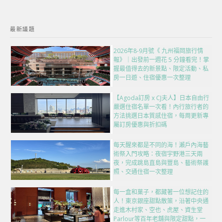
最新議題
2026年8-9月號《 九州福岡旅行情
報》｜出發前一週花 5 分鐘看完！掌
握最值得去的新景點、限定活動、私
房一日遊、住宿優惠一次整理
【Agoda訂房 x CJ夫人】日本自由行
嚴選住宿名單一次看！內行旅行者的
方法挑選日本質感住宿，每周更新專
屬訂房優惠與折扣碼
每天醒來都是不同的海！瀨戶內海藝
術祭入門攻略：夜宿宇野港三天兩
夜，完成跳島直島與豐島、藝術祭護
照、交通住宿一次整理
每一盒和菓子，都藏著一位想記住的
人！東京銀座甜點散策，沿著中央通
走進木村家、空也、虎屋、資生堂
Parlour等百年老舖與限定甜點，一