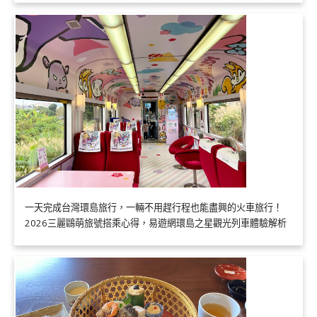
一天完成台灣環島旅行，一輛不用趕行程也能盡興的火車旅行！
2026三麗鷗萌旅號搭乘心得，易遊網環島之星觀光列車體驗解析