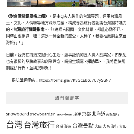
《對台灣關鍵風格上癮》
，
是由CJ夫人製作的台灣專題；運用台灣風
土、文化、人情味等地方深厚底蘊，構成專為旅行者認識台灣獨特魅力
的
<台灣旅行關鍵指南>
，無論語言隔閡、文化背景，都能心動不已，
同時由衷稱道「哇！這是一種全新的感受，太棒了，我要推薦朋友來台
灣旅行！」
目前，
我仍在持續挖掘用心生活、處事謹慎的匠人職人創業家，如果您
也有很棒的品牌故事和創業理念，請撥空填寫
<
採訪單
>
，我將盡快規
劃採訪行程，並與您聯繫！
採訪單超連結：
https://forms.gle/7KvGCEbcu7U7ySuN7
熱門關鍵字
北海道
snowboard
京都
snowboardgirl
snowboard新手
南投旅行
台灣
台灣旅行
台灣景點
台灣旅遊
大阪旅行
大阪
大阪