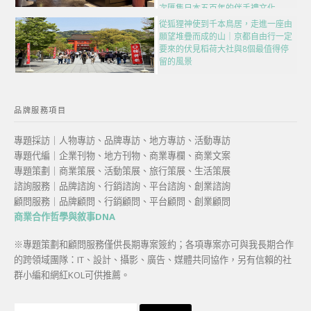
次匯集日本五百年的伴手禮文化
從狐狸神使到千本鳥居，走進一座由
願望堆疊而成的山｜京都自由行一定
要來的伏見稻荷大社與8個最值得停
留的風景
品牌服務項目
專題採訪｜人物專訪、品牌專訪、地方專訪、活動專訪
專題代編｜企業刊物、地方刊物、商業專欄、商業文案
專題策劃｜商業策展、活動策展、旅行策展、生活策展
諮詢服務｜品牌諮詢、行銷諮詢、平台諮詢、創業諮詢
顧問服務｜品牌顧問、行銷顧問、平台顧問、創業顧問
商業合作哲學與敘事DNA
※專題策劃和顧問服務僅供長期專案簽約；各項專案亦可與我長期合作
的跨領域團隊：IT、設計、攝影、廣告、媒體共同協作，另有信賴的社
群小編和網紅KOL可供推薦。
搜