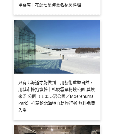
單宴席｜花蓮七星潭慕名私房料理
只有北海道才能做到！用藝術重塑自然，
用城市擁抱寧靜｜札幌雪景秘境公園 莫埃
來沼 公園（モエレ沼公園／Moerenuma
Park）推薦給北海道自助旅行者 無料免費
入場