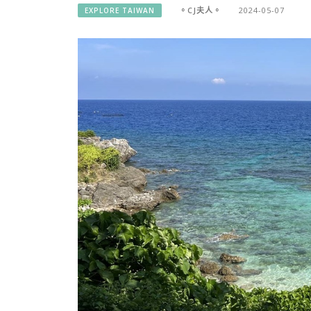
。CJ夫人。
2024-05-07
EXPLORE TAIWAN