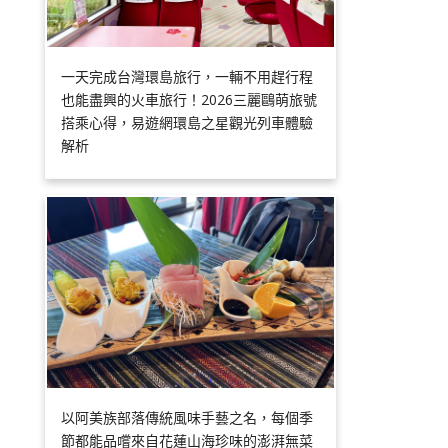
一天完成台灣環島旅行，一輛不用趕行程
也能盡興的火車旅行！2026三麗鷗萌旅號
搭乘心得，易遊網環島之星觀光列車體驗
解析
以阿美族部落傳統風味手藝之名，每個季
節都能品嚐來自花蓮山海珍味的澎湃無菜