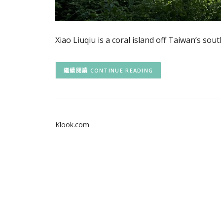
Xiao Liuqiu is a coral island off Taiwan’s so
CONTINUE READING
Klook.com