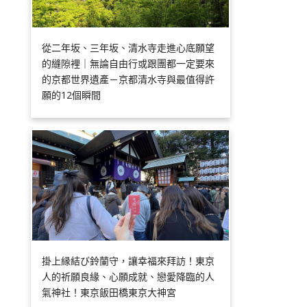
從二年坂、三年坂、清水寺走進心底願望
的縫隙裡｜無論自由行或跟團都一定要來
的京都世界遺產－京都清水寺與最值得許
願的12個瞬間
掛上縁結び鈴蘭守，讓幸福來拜訪！東京
人的祈願良緣、心願成就、戀愛降臨的人
氣神社！東京飯田橋東京大神宮