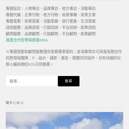
專題採訪｜人物專訪、品牌專訪、地方專訪、活動專訪
專題代編｜企業刊物、地方刊物、商業專欄、商業文案
專題策劃｜商業策展、活動策展、旅行策展、生活策展
諮詢服務｜品牌諮詢、行銷諮詢、平台諮詢、創業諮詢
顧問服務｜品牌顧問、行銷顧問、平台顧問、創業顧問
商業合作哲學與敘事DNA
※專題策劃和顧問服務僅供長期專案簽約；各項專案亦可與我長期合作
的跨領域團隊：IT、設計、攝影、廣告、媒體共同協作，另有信賴的社
群小編和網紅KOL可供推薦。
搜
尋
關
鍵
關於CJ夫人
字: