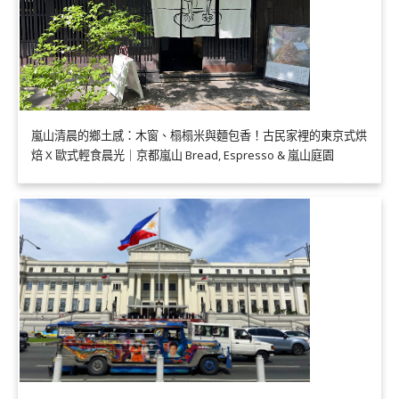
嵐山清晨的鄉土感：木窗、榻榻米與麵包香！古民家裡的東京式烘
焙 X 歐式輕食晨光｜京都嵐山 Bread, Espresso & 嵐山庭園