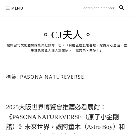
Skip
MENU
to
content
。CJ夫人。
關於當代文化體驗採集與紀錄的一切。「目前正在旅居各地，挖掘用心生活、處
事謹慎的匠人職人創業家，一起共榮、共好！」
標籤:
PASONA NATUREVERSE
2025大阪世界博覽會推薦必看展館：
《PASONA NATUREVERSE（原子小金剛
館）》未來世界，讓阿童木（Astro Boy）和