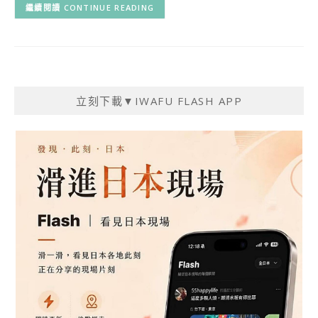
CONTINUE READING
立刻下載▼IWAFU FLASH APP