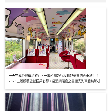
一天完成台灣環島旅行，一輛不用趕行程也能盡興的火車旅行！
2026三麗鷗萌旅號搭乘心得，易遊網環島之星觀光列車體驗解析