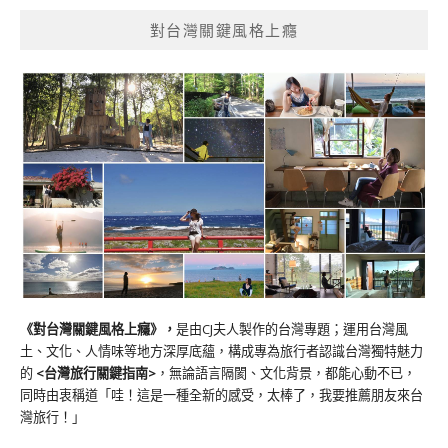
對台灣關鍵風格上癮
《對台灣關鍵風格上癮》
，
是由CJ夫人製作的台灣專題；運用台灣風
土、文化、人情味等地方深厚底蘊，構成專為旅行者認識台灣獨特魅力
的
<台灣旅行關鍵指南>
，無論語言隔閡、文化背景，都能心動不已，
同時由衷稱道「哇！這是一種全新的感受，太棒了，我要推薦朋友來台
灣旅行！」