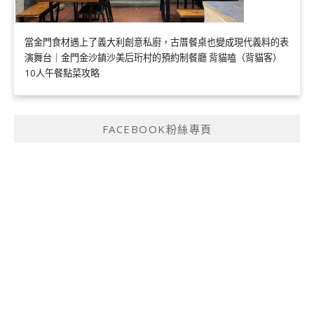
當金門食材遇上了義大利創意私廚，古厝餐桌也變成現代義料的表
演舞台｜金門金沙鎮沙美后珩村的預約制餐廳 背貓嗑（背貓客）
10人午餐點菜攻略
FACEBOOK粉絲專頁