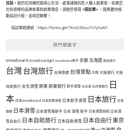
目前，
我仍在持續挖掘用心生活、處事謹慎的匠人職人創業家，如果您
也有很棒的品牌故事和創業理念，請撥空填寫
<
採訪單
>
，我將盡快規
劃採訪行程，並與您聯繫！
採訪單超連結：
https://forms.gle/7KvGCEbcu7U7ySuN7
熱門關鍵字
北海道
snowboard
京都
snowboardgirl
snowboard新手
南投旅行
台灣
台灣旅行
台灣景點
台灣旅遊
大阪旅行
大阪
大阪
日
屏東
屏東旅行
女生滑雪
自助旅行
新手滑雪
日月潭旅行
日月潭
本
日本旅行
日本新手滑雪
日本snowboard
日本初學滑雪
日本
日本滑雪
日本滑雪場新手
日本 滑雪 新手
日本滑雪自助
日本滑
旅遊
日本自由行
日本自助旅行
東京
日本自助滑雪
雪自由行
自
第一次滑雪
滑雪旅行