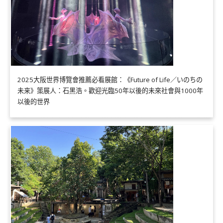
2025大阪世界博覽會推薦必看展館：《Future of Life／いのちの
未来》策展人：石黑浩。歡迎光臨50年以後的未來社會與1000年
以後的世界