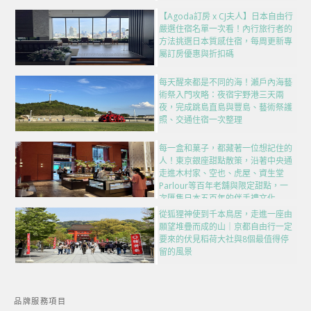
【Agoda訂房 x CJ夫人】日本自由行
嚴選住宿名單一次看！內行旅行者的
方法挑選日本質感住宿，每周更新專
屬訂房優惠與折扣碼
每天醒來都是不同的海！瀨戶內海藝
術祭入門攻略：夜宿宇野港三天兩
夜，完成跳島直島與豐島、藝術祭護
照、交通住宿一次整理
每一盒和菓子，都藏著一位想記住的
人！東京銀座甜點散策，沿著中央通
走進木村家、空也、虎屋、資生堂
Parlour等百年老舖與限定甜點，一
次匯集日本五百年的伴手禮文化
從狐狸神使到千本鳥居，走進一座由
願望堆疊而成的山｜京都自由行一定
要來的伏見稻荷大社與8個最值得停
留的風景
品牌服務項目