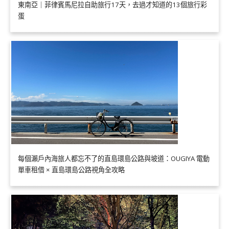
東南亞｜菲律賓馬尼拉自助旅行17天，去過才知道的13個旅行彩
蛋
每個瀨戶內海旅人都忘不了的直島環島公路與坡道：OUGIYA 電動
單車租借 × 直島環島公路視角全攻略