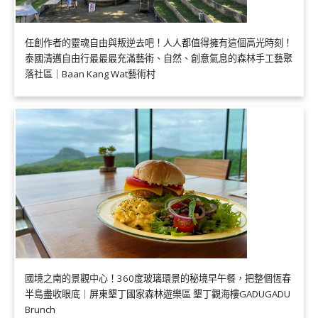
任創作者的靈魂自由與叛逆去吧！人人都值得擁有這個高光時刻！
泰國清邁自由行最最最充滿藝術、自然、創意氣息的森林手工藝聚
落社區｜Baan Kang Wat藝術村
國境之南的景觀中心！360度玻璃環景的秘境早午餐，把整個恆春
半島盡收眼底｜屏東墾丁國家森林遊樂區 墾丁觀海樓GADUGADU
Brunch