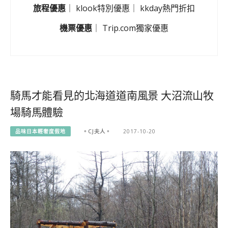
旅程優惠
｜
klook特別優惠
｜
kkday熱門折扣
機票優惠
｜
Trip.com獨家優惠
騎馬才能看見的北海道道南風景 大沼流山牧
場騎馬體驗
品味日本輕奢度假地
。CJ夫人。
2017-10-20