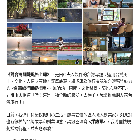
《對台灣關鍵風格上癮》
，
是由CJ夫人製作的台灣專題；運用台灣風
土、文化、人情味等地方深厚底蘊，構成專為旅行者認識台灣獨特魅力
的
<台灣旅行關鍵指南>
，無論語言隔閡、文化背景，都能心動不已，
同時由衷稱道「哇！這是一種全新的感受，太棒了，我要推薦朋友來台
灣旅行！」
目前，
我仍在持續挖掘用心生活、處事謹慎的匠人職人創業家，如果您
也有很棒的品牌故事和創業理念，請撥空填寫
<
採訪單
>
，我將盡快規
劃採訪行程，並與您聯繫！