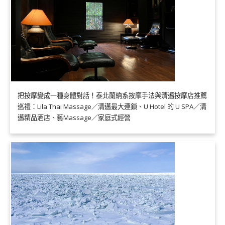
把按摩變成一種身體對話！泰北蘭納系按摩手法與清邁按摩店推薦
巡禮：Lila Thai Massage／清邁最大連鎖、U Hotel 的 U SPA／清
邁精品酒店、藝Massage／家庭式經營