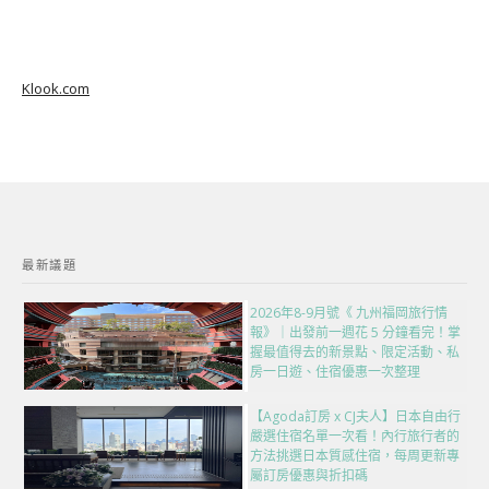
Klook.com
最新議題
2026年8-9月號《 九州福岡旅行情
報》｜出發前一週花 5 分鐘看完！掌
握最值得去的新景點、限定活動、私
房一日遊、住宿優惠一次整理
【Agoda訂房 x CJ夫人】日本自由行
嚴選住宿名單一次看！內行旅行者的
方法挑選日本質感住宿，每周更新專
屬訂房優惠與折扣碼