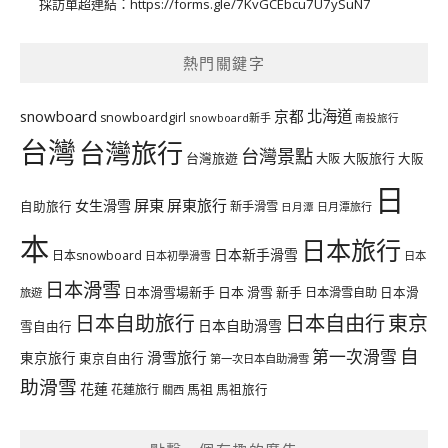
採訪單超連結：
https://forms.gle/7KvGCEbcu7U7ySuN7
熱門關鍵字
北海道
snowboard
京都
snowboardgirl
snowboard新手
南投旅行
台灣
台灣旅行
台灣景點
台灣旅遊
大阪旅行
大阪
大阪
日
屏東
屏東旅行
女生滑雪
自助旅行
新手滑雪
日月潭旅行
日月潭
本
日本旅行
日本新手滑雪
日本snowboard
日本初學滑雪
日本
日本滑雪
日本滑雪場新手
日本 滑雪 新手
日本滑雪自助
日本滑
旅遊
日本自由行
日本自助旅行
東京
日本自助滑雪
雪自由行
自
第一次滑雪
滑雪旅行
東京旅行
東京自由行
第一次日本自助滑雪
助滑雪
花蓮
馬祖
花蓮旅行
馬祖旅行
關西