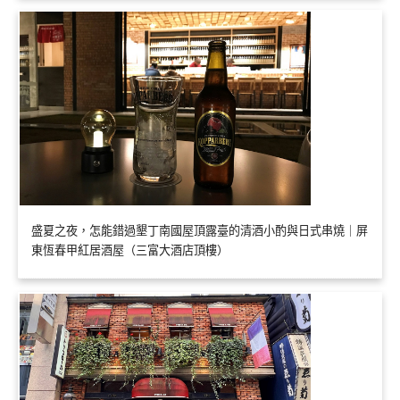
盛夏之夜，怎能錯過墾丁南國屋頂露臺的清酒小酌與日式串燒｜屏
東恆春甲紅居酒屋（三富大酒店頂樓）