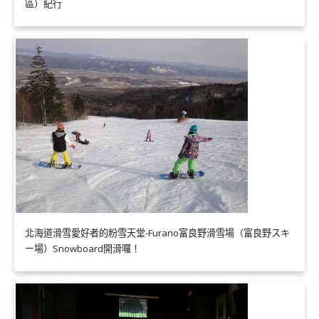
區）紀行
北海道滑雪愛好者的粉雪天堂-Furano富良野滑雪場（富良野スキ
ー場）Snowboard開滑囉！