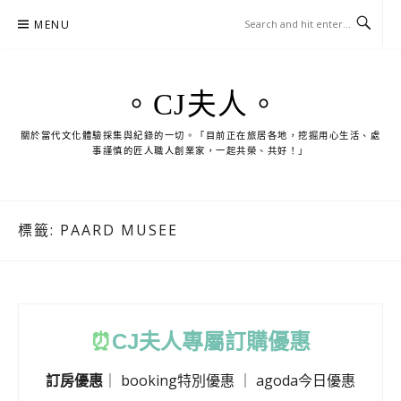
Skip
MENU
to
content
。CJ夫人。
關於當代文化體驗採集與紀錄的一切。「目前正在旅居各地，挖掘用心生活、處
事謹慎的匠人職人創業家，一起共榮、共好！」
標籤:
PAARD MUSEE
⏰
CJ
夫人專屬訂購優惠
訂房優惠
｜
booking特別優惠
｜
agoda今日優惠