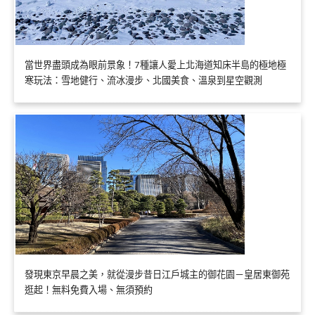
當世界盡頭成為眼前景象！7種讓人愛上北海道知床半島的極地極
寒玩法：雪地健行、流冰漫步、北國美食、溫泉到星空觀測
發現東京早晨之美，就從漫步昔日江戶城主的御花園－皇居東御苑
逛起！無料免費入場、無須預約