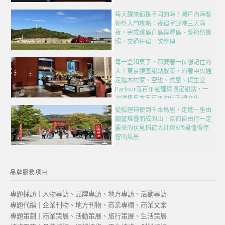
每天醒來都是不同的海！瀨戶內海藝
術祭入門攻略：夜宿宇野港三天兩
夜，完成跳島直島與豐島、藝術祭護
照、交通住宿一次整理
每一盒和菓子，都藏著一位想記住的
人！東京銀座甜點散策，沿著中央通
走進木村家、空也、虎屋、資生堂
Parlour等百年老舖與限定甜點，一
次匯集日本五百年的伴手禮文化
從狐狸神使到千本鳥居，走進一座由
願望堆疊而成的山｜京都自由行一定
要來的伏見稻荷大社與8個最值得停
留的風景
品牌服務項目
專題採訪｜人物專訪、品牌專訪、地方專訪、活動專訪
專題代編｜企業刊物、地方刊物、商業專欄、商業文案
專題策劃｜商業策展、活動策展、旅行策展、生活策展