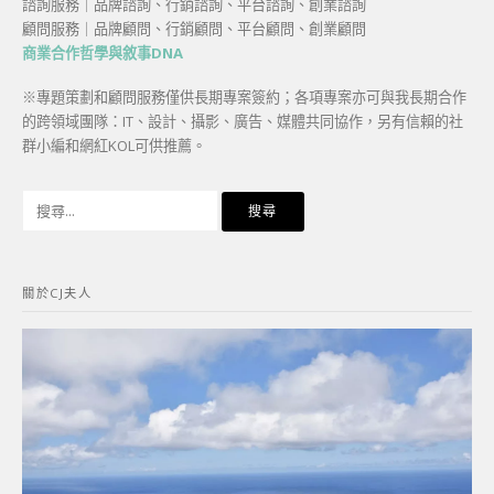
諮詢服務｜品牌諮詢、行銷諮詢、平台諮詢、創業諮詢
顧問服務｜品牌顧問、行銷顧問、平台顧問、創業顧問
商業合作哲學與敘事DNA
※專題策劃和顧問服務僅供長期專案簽約；各項專案亦可與我長期合作
的跨領域團隊：IT、設計、攝影、廣告、媒體共同協作，另有信賴的社
群小編和網紅KOL可供推薦。
搜
尋
關
鍵
關於CJ夫人
字: