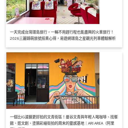
一天完成台灣環島旅行，一輛不用趕行程也能盡興的火車旅行！
2026三麗鷗萌旅號搭乘心得，易遊網環島之星觀光列車體驗解析
一個比IG濾鏡更好拍的文青街區！曼谷文青與年輕人喝咖啡、找餐
館、逛文創、塗鴉彩繪街拍的周末的靈感基地｜ARI AREA（阿里