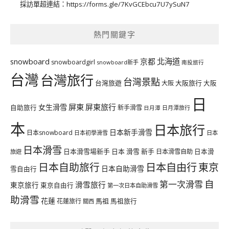
採訪單超連結：
https://forms.gle/7KvGCEbcu7U7ySuN7
熱門關鍵字
北海道
snowboard
京都
snowboardgirl
snowboard新手
南投旅行
台灣
台灣旅行
台灣景點
台灣旅遊
大阪旅行
大阪
大阪
日
屏東
屏東旅行
女生滑雪
自助旅行
新手滑雪
日月潭旅行
日月潭
本
日本旅行
日本新手滑雪
日本snowboard
日本初學滑雪
日本
日本滑雪
日本滑雪場新手
日本 滑雪 新手
日本滑雪自助
日本滑
旅遊
日本自由行
日本自助旅行
東京
日本自助滑雪
雪自由行
自
第一次滑雪
滑雪旅行
東京旅行
東京自由行
第一次日本自助滑雪
助滑雪
花蓮
馬祖
花蓮旅行
馬祖旅行
關西