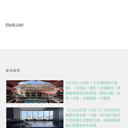
Klook.com
最新議題
2026年8-9月號《 九州福岡旅行情
報》｜出發前一週花 5 分鐘看完！掌
握最值得去的新景點、限定活動、私
房一日遊、住宿優惠一次整理
【Agoda訂房 x CJ夫人】日本自由行
嚴選住宿名單一次看！內行旅行者的
方法挑選日本質感住宿，每周更新專
屬訂房優惠與折扣碼