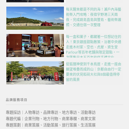
每天醒來都是不同的海！瀨戶內海藝
術祭入門攻略：夜宿宇野港三天兩
夜，完成跳島直島與豐島、藝術祭護
照、交通住宿一次整理
每一盒和菓子，都藏著一位想記住的
人！東京銀座甜點散策，沿著中央通
走進木村家、空也、虎屋、資生堂
Parlour等百年老舖與限定甜點，一
次匯集日本五百年的伴手禮文化
從狐狸神使到千本鳥居，走進一座由
願望堆疊而成的山｜京都自由行一定
要來的伏見稻荷大社與8個最值得停
留的風景
品牌服務項目
專題採訪｜人物專訪、品牌專訪、地方專訪、活動專訪
專題代編｜企業刊物、地方刊物、商業專欄、商業文案
專題策劃｜商業策展、活動策展、旅行策展、生活策展