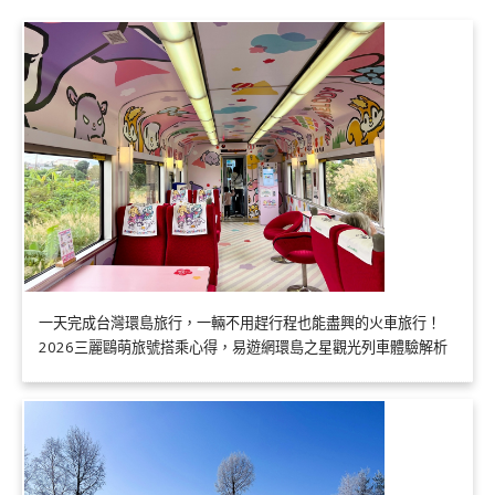
一天完成台灣環島旅行，一輛不用趕行程也能盡興的火車旅行！
2026三麗鷗萌旅號搭乘心得，易遊網環島之星觀光列車體驗解析