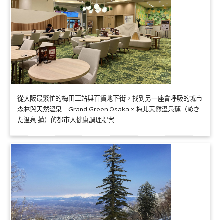
從大阪最繁忙的梅田車站與百貨地下街，找到另一座會呼吸的城市
森林與天然溫泉｜Grand Green Osaka × 梅北天然溫泉蓮（めき
た温泉 蓮）的都市人健康調理提案