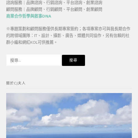
諮詢服務｜品牌諮詢、行銷諮詢、平台諮詢、創業諮詢
顧問服務｜品牌顧問、行銷顧問、平台顧問、創業顧問
商業合作哲學與敘事DNA
※專題策劃和顧問服務僅供長期專案簽約；各項專案亦可與我長期合作
的跨領域團隊：IT、設計、攝影、廣告、媒體共同協作，另有信賴的社
群小編和網紅KOL可供推薦。
搜
尋
關
鍵
關於CJ夫人
字: