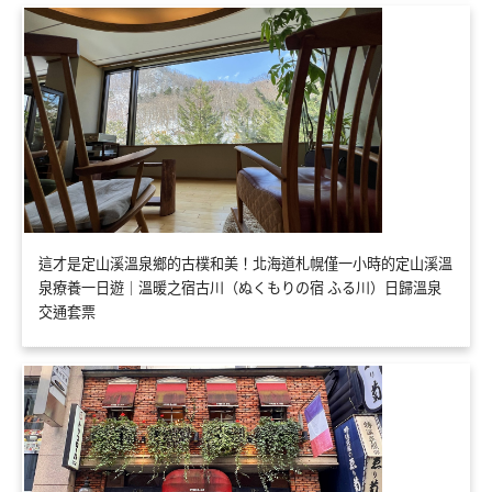
這才是定山溪溫泉鄉的古樸和美！北海道札幌僅一小時的定山溪溫
泉療養一日遊｜溫暖之宿古川（ぬくもりの宿 ふる川）日歸溫泉
交通套票