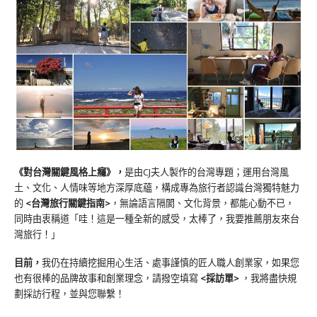
《對台灣關鍵風格上癮》
，
是由CJ夫人製作的台灣專題；運用台灣風
土、文化、人情味等地方深厚底蘊，構成專為旅行者認識台灣獨特魅力
的
<台灣旅行關鍵指南>
，無論語言隔閡、文化背景，都能心動不已，
同時由衷稱道「哇！這是一種全新的感受，太棒了，我要推薦朋友來台
灣旅行！」
目前，
我仍在持續挖掘用心生活、處事謹慎的匠人職人創業家，如果您
也有很棒的品牌故事和創業理念，請撥空填寫
<
採訪單
>
，我將盡快規
劃採訪行程，並與您聯繫！