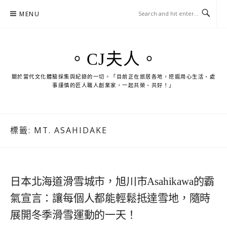
Skip
MENU
to
content
。CJ夫人。
關於當代文化體驗採集與紀錄的一切。「目前正在旅居各地，挖掘用心生活、處
事謹慎的匠人職人創業家，一起共榮、共好！」
標籤:
MT. ASAHIDAKE
日本北海道滑雪城市，旭川市Asahikawa的霸
氣宣言：讓每個人都能輕鬆抵達雪地，隨時
展開冬季滑雪運動的一天！