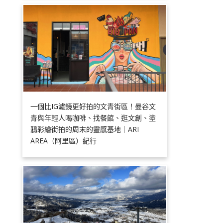
一個比IG濾鏡更好拍的文青街區！曼谷文
青與年輕人喝咖啡、找餐館、逛文創、塗
鴉彩繪街拍的周末的靈感基地｜ARI
AREA（阿里區）紀行