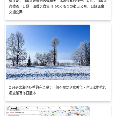
這才是定山溪溫泉鄉的古樸和美！北海道札幌僅一小時的定山溪溫
泉療養一日遊｜溫暖之宿古川（ぬくもりの宿 ふる川）日歸溫泉
交通套票
2 月是北海道冬季的完全體：一個不需要刻意美化、也無法對抗的
極度嚴寒冬日版本