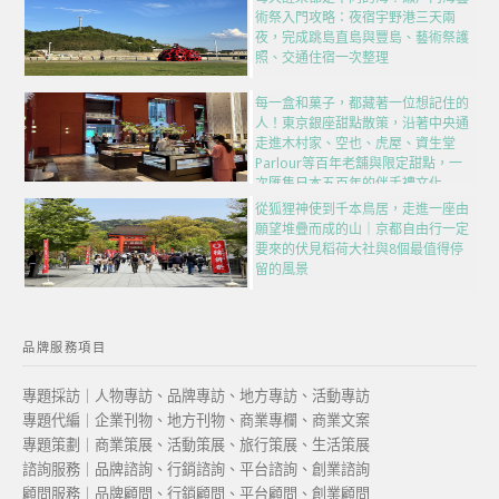
術祭入門攻略：夜宿宇野港三天兩
夜，完成跳島直島與豐島、藝術祭護
照、交通住宿一次整理
每一盒和菓子，都藏著一位想記住的
人！東京銀座甜點散策，沿著中央通
走進木村家、空也、虎屋、資生堂
Parlour等百年老舖與限定甜點，一
次匯集日本五百年的伴手禮文化
從狐狸神使到千本鳥居，走進一座由
願望堆疊而成的山｜京都自由行一定
要來的伏見稻荷大社與8個最值得停
留的風景
品牌服務項目
專題採訪｜人物專訪、品牌專訪、地方專訪、活動專訪
專題代編｜企業刊物、地方刊物、商業專欄、商業文案
專題策劃｜商業策展、活動策展、旅行策展、生活策展
諮詢服務｜品牌諮詢、行銷諮詢、平台諮詢、創業諮詢
顧問服務｜品牌顧問、行銷顧問、平台顧問、創業顧問