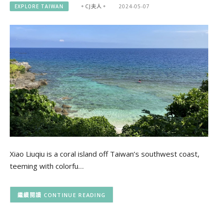
EXPLORE TAIWAN
。CJ夫人。
2024-05-07
Xiao Liuqiu is a coral island off Taiwan’s southwest coast,
teeming with colorfu…
CONTINUE READING