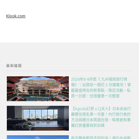
Klook.com
最新議題
2026年8-9月號《 九州福岡旅行情
報》｜出發前一週花 5 分鐘看完！掌
握最值得去的新景點、限定活動、私
房一日遊、住宿優惠一次整理
【Agoda訂房 x CJ夫人】日本自由行
嚴選住宿名單一次看！內行旅行者的
方法挑選日本質感住宿，每周更新專
屬訂房優惠與折扣碼
每天醒來都是不同的海！瀨戶內海藝