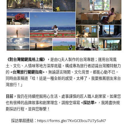
《對台灣關鍵風格上癮》
，
是由CJ夫人製作的台灣專題；運用台灣風
土、文化、人情味等地方深厚底蘊，構成專為旅行者認識台灣獨特魅力
的
<台灣旅行關鍵指南>
，無論語言隔閡、文化背景，都能心動不已，
同時由衷稱道「哇！這是一種全新的感受，太棒了，我要推薦朋友來台
灣旅行！」
目前，
我仍在持續挖掘用心生活、處事謹慎的匠人職人創業家，如果您
也有很棒的品牌故事和創業理念，請撥空填寫
<
採訪單
>
，我將盡快規
劃採訪行程，並與您聯繫！
採訪單超連結：
https://forms.gle/7KvGCEbcu7U7ySuN7