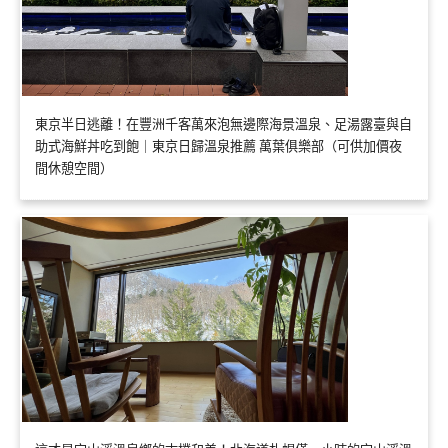
東京半日逃離！在豐洲千客萬來泡無邊際海景溫泉、足湯露臺與自
助式海鮮丼吃到飽｜東京日歸溫泉推薦 萬葉俱樂部（可供加價夜
間休憩空間）