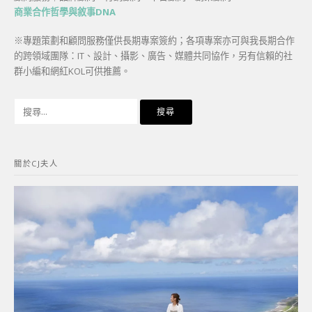
商業合作哲學與敘事DNA
※專題策劃和顧問服務僅供長期專案簽約；各項專案亦可與我長期合作
的跨領域團隊：IT、設計、攝影、廣告、媒體共同協作，另有信賴的社
群小編和網紅KOL可供推薦。
搜
尋
關
鍵
關於CJ夫人
字: