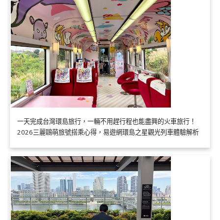
一天完成台灣環島旅行，一輛不用趕行程也能盡興的火車旅行！
2026三麗鷗萌旅號搭乘心得，易遊網環島之星觀光列車體驗解析