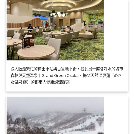
從大阪最繁忙的梅田車站與百貨地下街，找到另一座會呼吸的城市
森林與天然溫泉｜Grand Green Osaka × 梅北天然溫泉蓮（めき
た温泉 蓮）的都市人健康調理提案