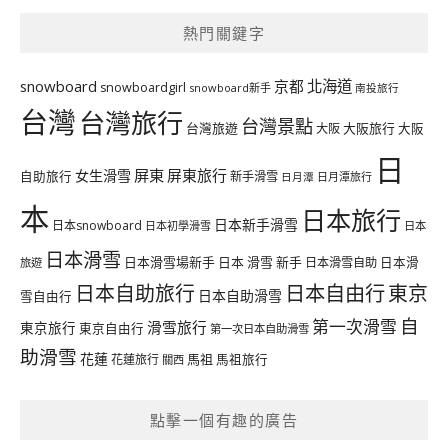
熱門關鍵字
北海道
snowboard
京都
snowboardgirl
snowboard新手
南投旅行
台灣
台灣旅行
台灣景點
台灣旅遊
大阪旅行
大阪
大阪
日
屏東
屏東旅行
女生滑雪
自助旅行
新手滑雪
日月潭旅行
日月潭
本
日本旅行
日本新手滑雪
日本snowboard
日本初學滑雪
日本
日本滑雪
日本滑雪場新手
日本 滑雪 新手
日本滑雪自助
日本滑
旅遊
日本自由行
日本自助旅行
東京
日本自助滑雪
雪自由行
自
第一次滑雪
滑雪旅行
東京旅行
東京自由行
第一次日本自助滑雪
助滑雪
花蓮
馬祖
花蓮旅行
馬祖旅行
關西
點擊一個有趣的廣告