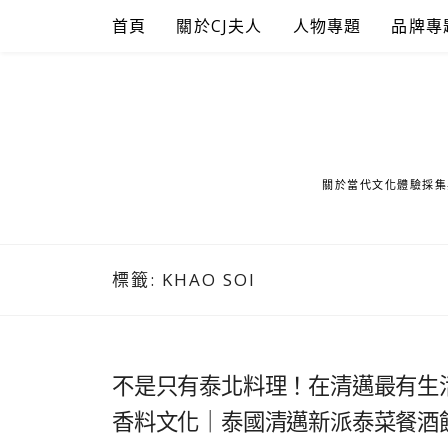
Skip
首頁
關於CJ夫人
人物專題
品牌專
to
content
關於當代文化體驗採集
標籤:
KHAO SOI
不是只有泰北料理！在清邁最有生活感的 
香料文化｜泰國清邁新派泰菜餐酒館推薦 Kan