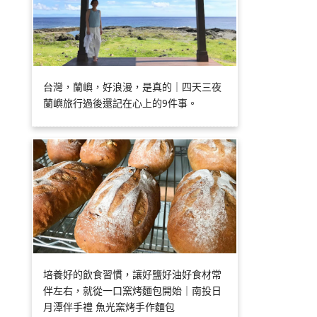
台灣，蘭嶼，好浪漫，是真的｜四天三夜
蘭嶼旅行過後還記在心上的9件事。
培養好的飲食習慣，讓好鹽好油好食材常
伴左右，就從一口窯烤麵包開始｜南投日
月潭伴手禮 魚光窯烤手作麵包