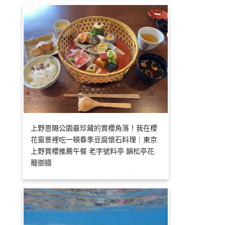
上野恩賜公園最珍藏的賞櫻角落！我在櫻
花窗景裡吃一頓春季豆腐懷石料理｜東京
上野賞櫻推薦午餐 老字號料亭 韻松亭花
籠御膳