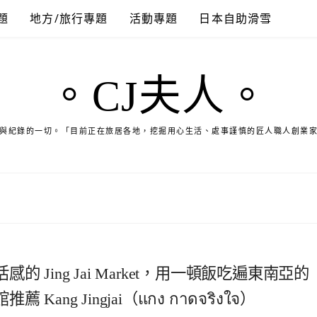
題
地方/旅行專題
活動專題
日本自助滑雪
。CJ夫人。
與紀錄的一切。「目前正在旅居各地，挖掘用心生活、處事謹慎的匠人職人創業
Jing Jai Market，用一頓飯吃遍東南亞的
g Jingjai（แกง กาดจริงใจ）