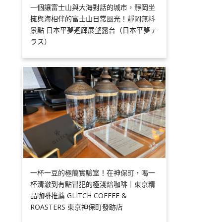
一個讓富士山與大海對話的城市，靜岡坐
擁與海相伴的富士山日常風光！靜岡無料
景點 日本平夢迴廊展望露台（日本平夢テ
ラス）
一杯一豆的極簡實驗室！在神保町，喝一
杯清澈到有點冒犯的極淺焙咖啡｜東京精
品咖啡推薦 GLITCH COFFEE &
ROASTERS 東京神保町發跡店