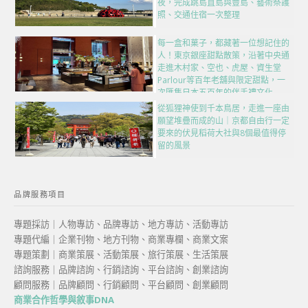
夜，完成跳島直島與豐島、藝術祭護
照、交通住宿一次整理
每一盒和菓子，都藏著一位想記住的
人！東京銀座甜點散策，沿著中央通
走進木村家、空也、虎屋、資生堂
Parlour等百年老舖與限定甜點，一
次匯集日本五百年的伴手禮文化
從狐狸神使到千本鳥居，走進一座由
願望堆疊而成的山｜京都自由行一定
要來的伏見稻荷大社與8個最值得停
留的風景
品牌服務項目
專題採訪｜人物專訪、品牌專訪、地方專訪、活動專訪
專題代編｜企業刊物、地方刊物、商業專欄、商業文案
專題策劃｜商業策展、活動策展、旅行策展、生活策展
諮詢服務｜品牌諮詢、行銷諮詢、平台諮詢、創業諮詢
顧問服務｜品牌顧問、行銷顧問、平台顧問、創業顧問
商業合作哲學與敘事DNA