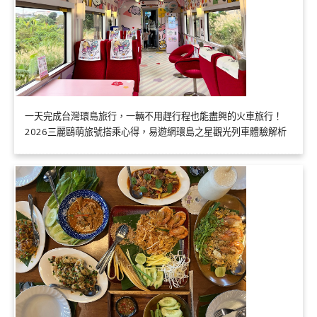
一天完成台灣環島旅行，一輛不用趕行程也能盡興的火車旅行！
2026三麗鷗萌旅號搭乘心得，易遊網環島之星觀光列車體驗解析