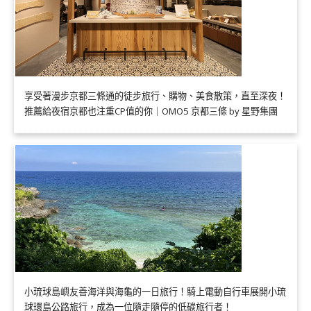
享受著漫步京都三條通的徒步旅行、購物、美食散策，直至深夜！
推薦給夜宿京都也注重CP值的你｜OMO5 京都三條 by 星野集團
小琉球島嶼友善海洋與海龜的一日旅行！騎上電動自行車展開小琉
球環島公路旅行，成為一位隨走隨停的低碳旅行者！