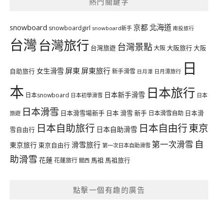
熱門關鍵字
北海道
snowboard
京都
snowboardgirl
snowboard新手
南投旅行
台灣
台灣旅行
台灣景點
台灣旅遊
大阪旅行
大阪
大阪
日
屏東
屏東旅行
女生滑雪
自助旅行
新手滑雪
日月潭旅行
日月潭
本
日本旅行
日本新手滑雪
日本snowboard
日本初學滑雪
日本
日本滑雪
日本滑雪場新手
日本 滑雪 新手
日本滑雪自助
日本滑
旅遊
日本自由行
日本自助旅行
東京
日本自助滑雪
雪自由行
自
第一次滑雪
滑雪旅行
東京旅行
東京自由行
第一次日本自助滑雪
助滑雪
花蓮
馬祖
花蓮旅行
馬祖旅行
關西
點擊一個有趣的廣告