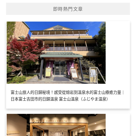
即時熱門文章
富士山旅人的日歸秘境！感受從熔岩到溫泉水的富士山療癒力量｜
日本富士吉田市的日歸溫泉 富士山溫泉（ふじやま温泉）