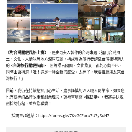
《對台灣關鍵風格上癮》
，
是由CJ夫人製作的台灣專題；運用台灣風
土、文化、人情味等地方深厚底蘊，構成專為旅行者認識台灣獨特魅力
的
<台灣旅行關鍵指南>
，無論語言隔閡、文化背景，都能心動不已，
同時由衷稱道「哇！這是一種全新的感受，太棒了，我要推薦朋友來台
灣旅行！」
目前，
我仍在持續挖掘用心生活、處事謹慎的匠人職人創業家，如果您
也有很棒的品牌故事和創業理念，請撥空填寫
<
採訪單
>
，我將盡快規
劃採訪行程，並與您聯繫！
採訪單超連結：
https://forms.gle/7KvGCEbcu7U7ySuN7