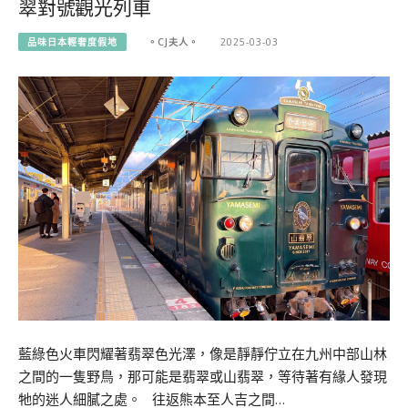
翠對號觀光列車
品味日本輕奢度假地
。CJ夫人。
2025-03-03
藍綠色火車閃耀著翡翠色光澤，像是靜靜佇立在九州中部山林
之間的一隻野鳥，那可能是翡翠或山翡翠，等待著有緣人發現
牠的迷人細膩之處。 往返熊本至人吉之間…