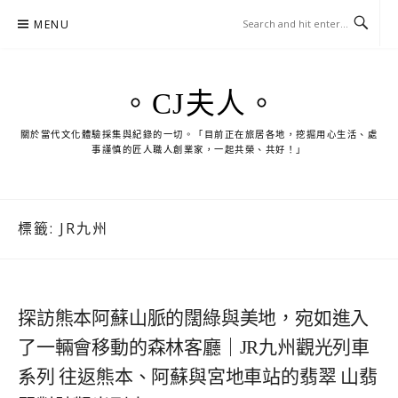
Skip
MENU
to
content
。CJ夫人。
關於當代文化體驗採集與紀錄的一切。「目前正在旅居各地，挖掘用心生活、處
事謹慎的匠人職人創業家，一起共榮、共好！」
標籤:
JR九州
探訪熊本阿蘇山脈的闊綠與美地，宛如進入
了一輛會移動的森林客廳｜JR九州觀光列車
系列 往返熊本、阿蘇與宮地車站的翡翠 山翡