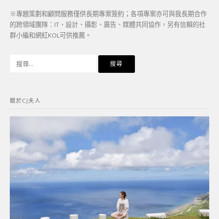
※專題策劃和顧問服務僅供長期專案簽約；各項專案亦可與我長期合作
的跨領域團隊：IT、設計、攝影、廣告、媒體共同協作，另有信賴的社
群小編和網紅KOL可供推薦。
搜
尋
關
鍵
關於CJ夫人
字: