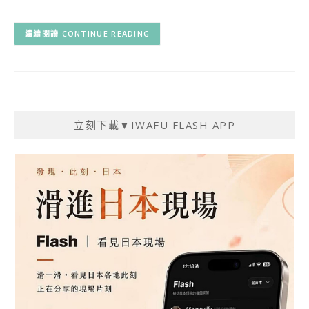
CONTINUE READING
立刻下載▼IWAFU FLASH APP