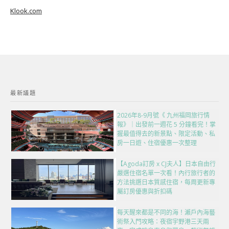
Klook.com
最新議題
2026年8-9月號《 九州福岡旅行情
報》｜出發前一週花 5 分鐘看完！掌
握最值得去的新景點、限定活動、私
房一日遊、住宿優惠一次整理
【Agoda訂房 x CJ夫人】日本自由行
嚴選住宿名單一次看！內行旅行者的
方法挑選日本質感住宿，每周更新專
屬訂房優惠與折扣碼
每天醒來都是不同的海！瀨戶內海藝
術祭入門攻略：夜宿宇野港三天兩