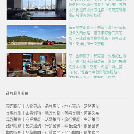
嚴選住宿名單一次看！內行旅行者的
方法挑選日本質感住宿，每周更新專
屬訂房優惠與折扣碼
每天醒來都是不同的海！瀨戶內海藝
術祭入門攻略：夜宿宇野港三天兩
夜，完成跳島直島與豐島、藝術祭護
照、交通住宿一次整理
每一盒和菓子，都藏著一位想記住的
人！東京銀座甜點散策，沿著中央通
走進木村家、空也、虎屋、資生堂
Parlour等百年老舖與限定甜點，一
次匯集日本五百年的伴手禮文化
品牌服務項目
專題採訪｜人物專訪、品牌專訪、地方專訪、活動專訪
專題代編｜企業刊物、地方刊物、商業專欄、商業文案
專題策劃｜商業策展、活動策展、旅行策展、生活策展
諮詢服務｜品牌諮詢、行銷諮詢、平台諮詢、創業諮詢
顧問服務｜品牌顧問、行銷顧問、平台顧問、創業顧問