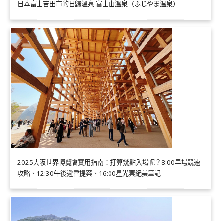
日本富士吉田市的日歸溫泉 富士山溫泉（ふじやま温泉）
2025大阪世界博覽會實用指南：打算幾點入場呢？8:00早場競速
攻略、12:30午後避雷提案、16:00星光票絕美筆記