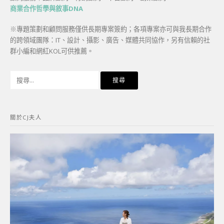
商業合作哲學與敘事DNA
※專題策劃和顧問服務僅供長期專案簽約；各項專案亦可與我長期合作
的跨領域團隊：IT、設計、攝影、廣告、媒體共同協作，另有信賴的社
群小編和網紅KOL可供推薦。
搜
尋
關
鍵
關於CJ夫人
字: