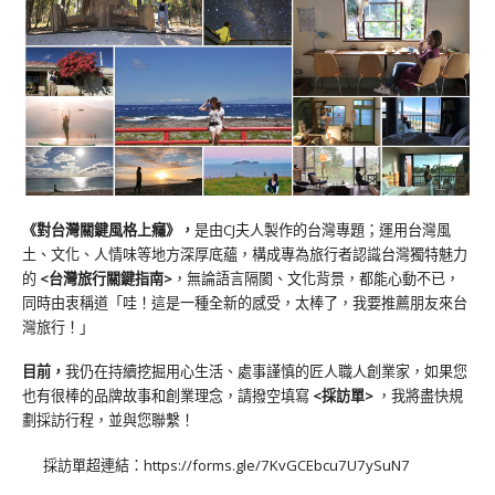
《對台灣關鍵風格上癮》
，
是由CJ夫人製作的台灣專題；運用台灣風
土、文化、人情味等地方深厚底蘊，構成專為旅行者認識台灣獨特魅力
的
<台灣旅行關鍵指南>
，無論語言隔閡、文化背景，都能心動不已，
同時由衷稱道「哇！這是一種全新的感受，太棒了，我要推薦朋友來台
灣旅行！」
目前，
我仍在持續挖掘用心生活、處事謹慎的匠人職人創業家，如果您
也有很棒的品牌故事和創業理念，請撥空填寫
<
採訪單
>
，我將盡快規
劃採訪行程，並與您聯繫！
採訪單超連結：
https://forms.gle/7KvGCEbcu7U7ySuN7