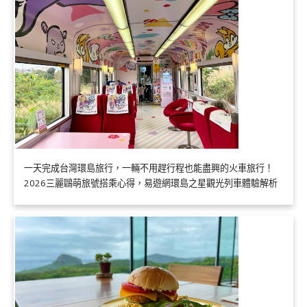
一天完成台灣環島旅行，一輛不用趕行程也能盡興的火車旅行！
2026三麗鷗萌旅號搭乘心得，易遊網環島之星觀光列車體驗解析