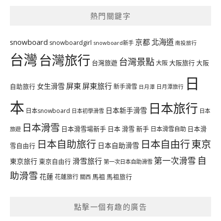
熱門關鍵字
北海道
snowboard
京都
snowboardgirl
snowboard新手
南投旅行
台灣
台灣旅行
台灣景點
台灣旅遊
大阪旅行
大阪
大阪
日
屏東
屏東旅行
女生滑雪
自助旅行
新手滑雪
日月潭旅行
日月潭
本
日本旅行
日本新手滑雪
日本snowboard
日本初學滑雪
日本
日本滑雪
日本滑雪場新手
日本 滑雪 新手
日本滑雪自助
日本滑
旅遊
日本自由行
日本自助旅行
東京
日本自助滑雪
雪自由行
自
第一次滑雪
滑雪旅行
東京旅行
東京自由行
第一次日本自助滑雪
助滑雪
花蓮
馬祖
花蓮旅行
馬祖旅行
關西
點擊一個有趣的廣告