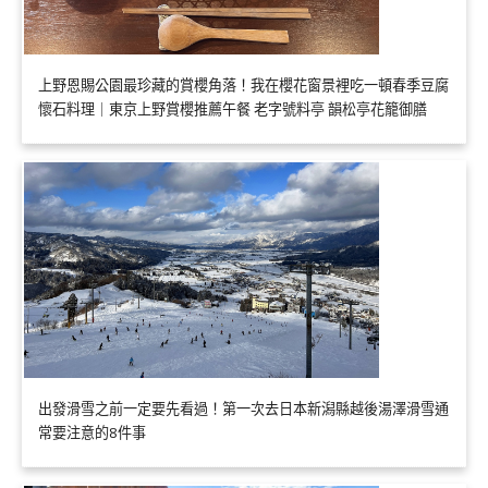
上野恩賜公園最珍藏的賞櫻角落！我在櫻花窗景裡吃一頓春季豆腐
懷石料理｜東京上野賞櫻推薦午餐 老字號料亭 韻松亭花籠御膳
出發滑雪之前一定要先看過！第一次去日本新潟縣越後湯澤滑雪通
常要注意的8件事