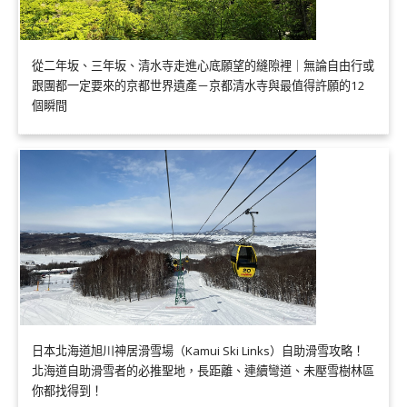
從二年坂、三年坂、清水寺走進心底願望的縫隙裡｜無論自由行或
跟團都一定要來的京都世界遺產－京都清水寺與最值得許願的12
個瞬間
日本北海道旭川神居滑雪場（Kamui Ski Links）自助滑雪攻略！
北海道自助滑雪者的必推聖地，長距離、連續彎道、未壓雪樹林區
你都找得到！