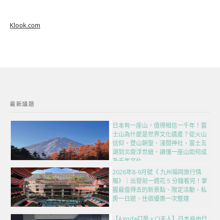
Klook.com
最新議題
日本有一座山，值得相信一千年！富
士山為什麼是世界文化遺產？從火山
信仰、登山朝聖、淺間神社、富士五
湖到北齋浮世繪，讀懂一座山如何成
為千年文化
2026年8-9月號《 九州福岡旅行情
報》｜出發前一週花 5 分鐘看完！掌
握最值得去的新景點、限定活動、私
房一日遊、住宿優惠一次整理
【Agoda訂房 x CJ夫人】日本自由行