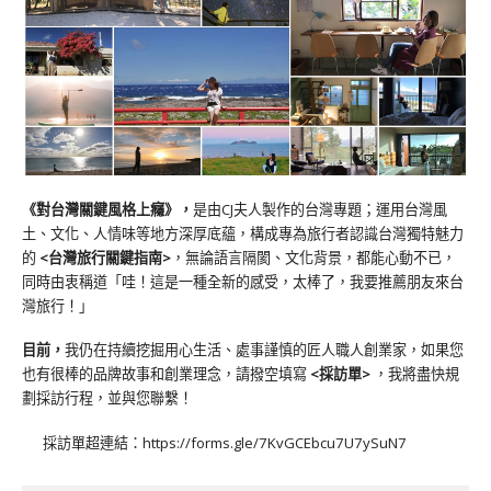
《對台灣關鍵風格上癮》
，
是由CJ夫人製作的台灣專題；運用台灣風
土、文化、人情味等地方深厚底蘊，構成專為旅行者認識台灣獨特魅力
的
<台灣旅行關鍵指南>
，無論語言隔閡、文化背景，都能心動不已，
同時由衷稱道「哇！這是一種全新的感受，太棒了，我要推薦朋友來台
灣旅行！」
目前，
我仍在持續挖掘用心生活、處事謹慎的匠人職人創業家，如果您
也有很棒的品牌故事和創業理念，請撥空填寫
<
採訪單
>
，我將盡快規
劃採訪行程，並與您聯繫！
採訪單超連結：
https://forms.gle/7KvGCEbcu7U7ySuN7