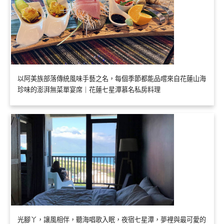
以阿美族部落傳統風味手藝之名，每個季節都能品嚐來自花蓮山海
珍味的澎湃無菜單宴席｜花蓮七星潭慕名私房料理
光腳丫，讓風相伴，聽海唱歌入眠，夜宿七星潭，夢裡與最可愛的