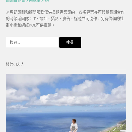
※專題策劃和顧問服務僅供長期專案簽約；各項專案亦可與我長期合作
的跨領域團隊：IT、設計、攝影、廣告、媒體共同協作，另有信賴的社
群小編和網紅KOL可供推薦。
搜
尋
關
鍵
關於CJ夫人
字: