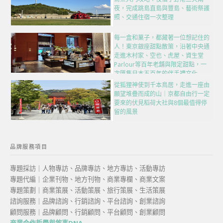
夜，完成跳島直島與豐島、藝術祭護
照、交通住宿一次整理
每一盒和菓子，都藏著一位想記住的
人！東京銀座甜點散策，沿著中央通
走進木村家、空也、虎屋、資生堂
Parlour等百年老舖與限定甜點，一
次匯集日本五百年的伴手禮文化
從狐狸神使到千本鳥居，走進一座由
願望堆疊而成的山｜京都自由行一定
要來的伏見稻荷大社與8個最值得停
留的風景
品牌服務項目
專題採訪｜人物專訪、品牌專訪、地方專訪、活動專訪
專題代編｜企業刊物、地方刊物、商業專欄、商業文案
專題策劃｜商業策展、活動策展、旅行策展、生活策展
諮詢服務｜品牌諮詢、行銷諮詢、平台諮詢、創業諮詢
顧問服務｜品牌顧問、行銷顧問、平台顧問、創業顧問
商業合作哲學與敘事DNA