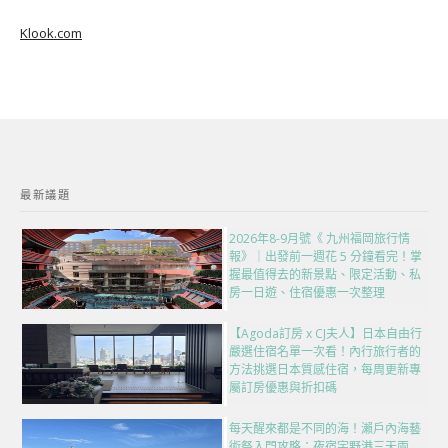
Klook.com
最新議題
2026年8-9月號《 九州福岡旅行情
報》｜出發前一週花 5 分鐘看完！掌
握最值得去的新景點、限定活動、私
房一日遊、住宿優惠一次整理
【Agoda訂房 x CJ夫人】日本自由行
嚴選住宿名單一次看！內行旅行者的
方法挑選日本質感住宿，每周更新專
屬訂房優惠與折扣碼
每天醒來都是不同的海！瀨戶內海藝
術祭入門攻略：夜宿宇野港三天兩