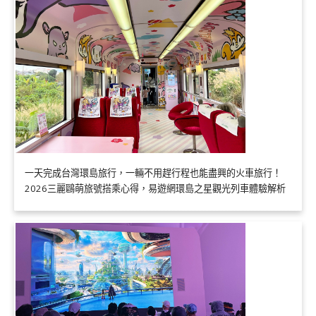
一天完成台灣環島旅行，一輛不用趕行程也能盡興的火車旅行！
2026三麗鷗萌旅號搭乘心得，易遊網環島之星觀光列車體驗解析