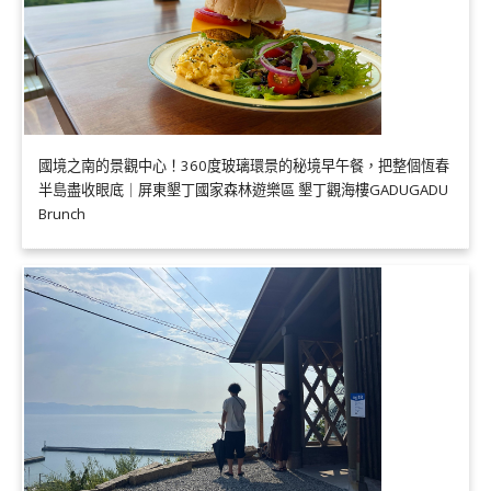
國境之南的景觀中心！360度玻璃環景的秘境早午餐，把整個恆春
半島盡收眼底｜屏東墾丁國家森林遊樂區 墾丁觀海樓GADUGADU
Brunch