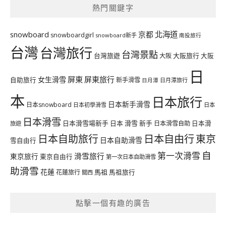
熱門關鍵字
北海道
snowboard
京都
snowboardgirl
snowboard新手
南投旅行
台灣
台灣旅行
台灣景點
台灣旅遊
大阪旅行
大阪
大阪
日
屏東
屏東旅行
女生滑雪
自助旅行
新手滑雪
日月潭旅行
日月潭
本
日本旅行
日本新手滑雪
日本snowboard
日本初學滑雪
日本
日本滑雪
日本滑雪場新手
日本 滑雪 新手
日本滑雪自助
日本滑
旅遊
日本自由行
日本自助旅行
東京
日本自助滑雪
雪自由行
自
第一次滑雪
滑雪旅行
東京旅行
東京自由行
第一次日本自助滑雪
助滑雪
花蓮
馬祖
花蓮旅行
馬祖旅行
關西
點擊一個有趣的廣告