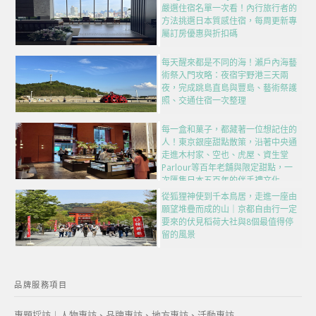
嚴選住宿名單一次看！內行旅行者的
方法挑選日本質感住宿，每周更新專
屬訂房優惠與折扣碼
每天醒來都是不同的海！瀨戶內海藝
術祭入門攻略：夜宿宇野港三天兩
夜，完成跳島直島與豐島、藝術祭護
照、交通住宿一次整理
每一盒和菓子，都藏著一位想記住的
人！東京銀座甜點散策，沿著中央通
走進木村家、空也、虎屋、資生堂
Parlour等百年老舖與限定甜點，一
次匯集日本五百年的伴手禮文化
從狐狸神使到千本鳥居，走進一座由
願望堆疊而成的山｜京都自由行一定
要來的伏見稻荷大社與8個最值得停
留的風景
品牌服務項目
專題採訪｜人物專訪、品牌專訪、地方專訪、活動專訪