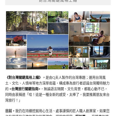
對台灣關鍵風格上癮
《對台灣關鍵風格上癮》
，
是由CJ夫人製作的台灣專題；運用台灣風
土、文化、人情味等地方深厚底蘊，構成專為旅行者認識台灣獨特魅力
的
<台灣旅行關鍵指南>
，無論語言隔閡、文化背景，都能心動不已，
同時由衷稱道「哇！這是一種全新的感受，太棒了，我要推薦朋友來台
灣旅行！」
目前，
我仍在持續挖掘用心生活、處事謹慎的匠人職人創業家，如果您