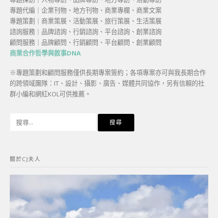
專題代編｜企業刊物、地方刊物、商業專欄、商業文案
專題策劃｜商業策展、活動策展、旅行策展、生活策展
諮詢服務｜品牌諮詢、行銷諮詢、平台諮詢、創業諮詢
顧問服務｜品牌顧問、行銷顧問、平台顧問、創業顧問
商業合作哲學與敘事DNA
※專題策劃和顧問服務僅供長期專案簽約；各項專案亦可與我長期合作
的跨領域團隊：IT、設計、攝影、廣告、媒體共同協作，另有信賴的社
群小編和網紅KOL可供推薦。
搜
尋
關
鍵
關於CJ夫人
字: