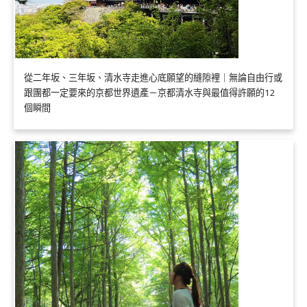
從二年坂、三年坂、清水寺走進心底願望的縫隙裡｜無論自由行或
跟團都一定要來的京都世界遺產－京都清水寺與最值得許願的12
個瞬間