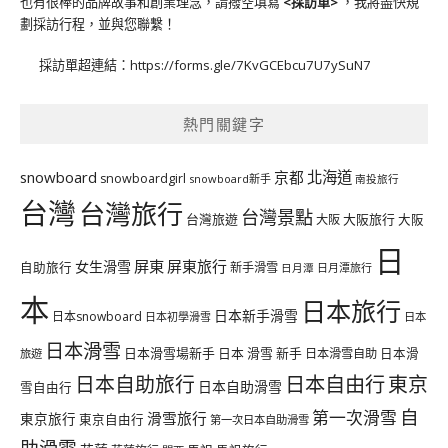
也有很棒的品牌故事和創業理念，請撥空填寫
<
採訪單
>
，我將盡快規
劃採訪行程，並與您聯繫！
採訪單超連結：
https://forms.gle/7KvGCEbcu7U7ySuN7
熱門關鍵字
北海道
snowboard
京都
snowboardgirl
snowboard新手
南投旅行
台灣
台灣旅行
台灣景點
台灣旅遊
大阪旅行
大阪
大阪
日
屏東
屏東旅行
女生滑雪
自助旅行
新手滑雪
日月潭旅行
日月潭
本
日本旅行
日本新手滑雪
日本snowboard
日本初學滑雪
日本
日本滑雪
日本滑雪場新手
日本 滑雪 新手
日本滑雪自助
日本滑
旅遊
日本自由行
日本自助旅行
東京
日本自助滑雪
雪自由行
自
第一次滑雪
滑雪旅行
東京旅行
東京自由行
第一次日本自助滑雪
助滑雪