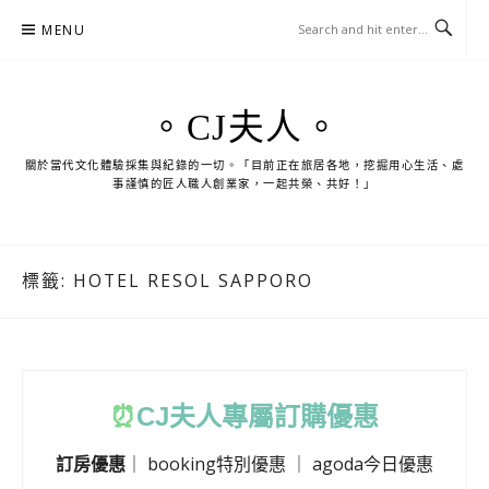
Skip
MENU
to
content
。CJ夫人。
關於當代文化體驗採集與紀錄的一切。「目前正在旅居各地，挖掘用心生活、處
事謹慎的匠人職人創業家，一起共榮、共好！」
標籤:
HOTEL RESOL SAPPORO
⏰
CJ
夫人專屬訂購優惠
訂房優惠
｜
booking特別優惠
｜
agoda今日優惠