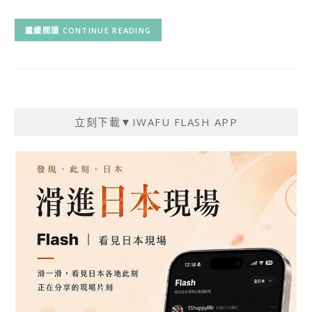
CONTINUE READING
立刻下載▼IWAFU FLASH APP