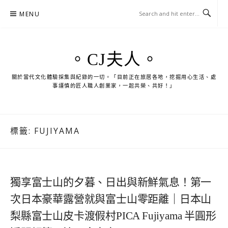
Skip
MENU
to
content
。CJ夫人。
關於當代文化體驗採集與紀錄的一切。「目前正在旅居各地，挖掘用心生活、處
事謹慎的匠人職人創業家，一起共榮、共好！」
標籤:
FUJIYAMA
獨享富士山的夕暮、日出與新鮮氣息！第一
次日本豪華露營就與富士山零距離｜日本山
梨縣富士山皮卡渡假村PICA Fujiyama 半圓形