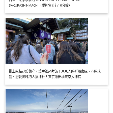
SAKURASHINMACHI（櫻神宮步行10分鐘）
掛上縁結び鈴蘭守，讓幸福來拜訪！東京人的祈願良緣、心願成
就、戀愛降臨的人氣神社！東京飯田橋東京大神宮