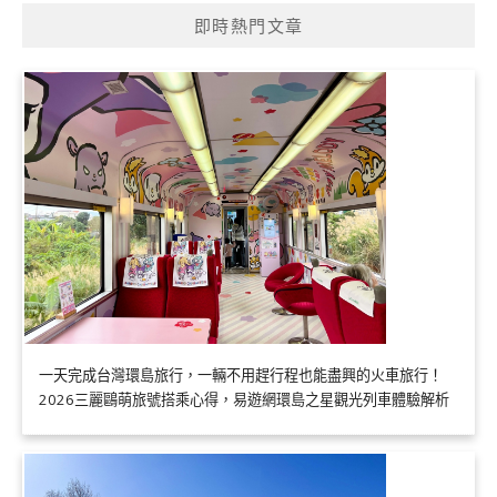
即時熱門文章
一天完成台灣環島旅行，一輛不用趕行程也能盡興的火車旅行！
2026三麗鷗萌旅號搭乘心得，易遊網環島之星觀光列車體驗解析