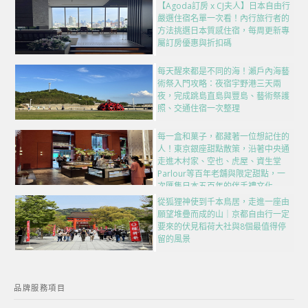
【Agoda訂房 x CJ夫人】日本自由行
嚴選住宿名單一次看！內行旅行者的
方法挑選日本質感住宿，每周更新專
屬訂房優惠與折扣碼
每天醒來都是不同的海！瀨戶內海藝
術祭入門攻略：夜宿宇野港三天兩
夜，完成跳島直島與豐島、藝術祭護
照、交通住宿一次整理
每一盒和菓子，都藏著一位想記住的
人！東京銀座甜點散策，沿著中央通
走進木村家、空也、虎屋、資生堂
Parlour等百年老舖與限定甜點，一
次匯集日本五百年的伴手禮文化
從狐狸神使到千本鳥居，走進一座由
願望堆疊而成的山｜京都自由行一定
要來的伏見稻荷大社與8個最值得停
留的風景
品牌服務項目