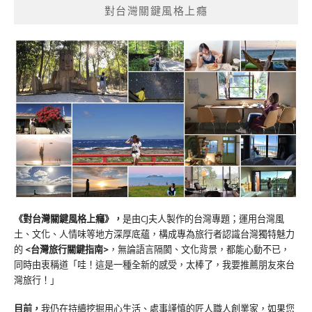
對台灣關鍵風格上癮
《對台灣關鍵風格上癮》
，
是由CJ夫人製作的台灣專題；運用台灣風
土、文化、人情味等地方深厚底蘊，構成專為旅行者認識台灣獨特魅力
的
<台灣旅行關鍵指南>
，無論語言隔閡、文化背景，都能心動不已，
同時由衷稱道「哇！這是一種全新的感受，太棒了，我要推薦朋友來台
灣旅行！」
目前，
我仍在持續挖掘用心生活、處事謹慎的匠人職人創業家，如果您