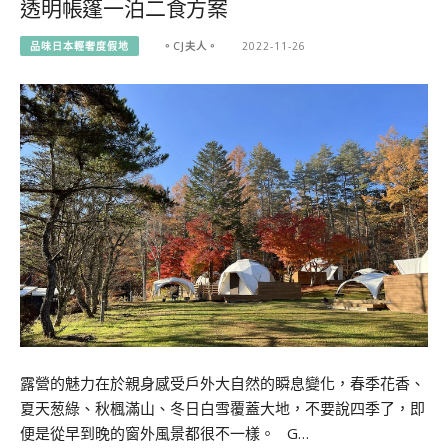
透明帳篷一泊二食方案
品味日本輕奢度假地
。CJ夫人。
2022-11-26
露營的魅力在於親身感受戶外大自然的瞬息變化，春季花香、
夏天葱綠、秋楓滿山、冬日白雪覆蓋大地，不要說四季了，即
便是從早到晚的窗外風景都很不一樣。 G…