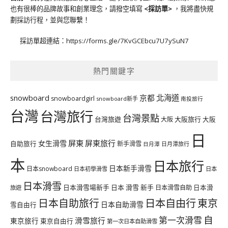
也有很棒的品牌故事和創業理念，請撥空填寫
<
採訪單
>
，我將盡快規
劃採訪行程，並與您聯繫！
採訪單超連結：
https://forms.gle/7KvGCEbcu7U7ySuN7
熱門關鍵字
北海道
snowboard
京都
snowboardgirl
snowboard新手
南投旅行
台灣
台灣旅行
台灣景點
台灣旅遊
大阪旅行
大阪
大阪
日
屏東
屏東旅行
女生滑雪
自助旅行
新手滑雪
日月潭旅行
日月潭
本
日本旅行
日本新手滑雪
日本snowboard
日本初學滑雪
日本
日本滑雪
日本滑雪場新手
日本 滑雪 新手
日本滑雪自助
日本滑
旅遊
日本自由行
日本自助旅行
東京
日本自助滑雪
雪自由行
自
第一次滑雪
滑雪旅行
東京旅行
東京自由行
第一次日本自助滑雪