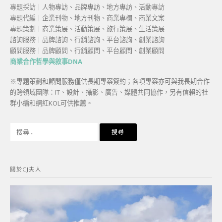
專題採訪｜人物專訪、品牌專訪、地方專訪、活動專訪
專題代編｜企業刊物、地方刊物、商業專欄、商業文案
專題策劃｜商業策展、活動策展、旅行策展、生活策展
諮詢服務｜品牌諮詢、行銷諮詢、平台諮詢、創業諮詢
顧問服務｜品牌顧問、行銷顧問、平台顧問、創業顧問
商業合作哲學與敘事DNA
※專題策劃和顧問服務僅供長期專案簽約；各項專案亦可與我長期合作
的跨領域團隊：IT、設計、攝影、廣告、媒體共同協作，另有信賴的社
群小編和網紅KOL可供推薦。
搜
尋
關
鍵
關於CJ夫人
字: