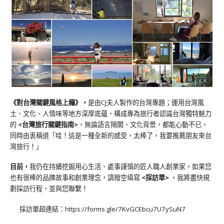
《對台灣關鍵風格上癮》
，
是由CJ夫人製作的台灣專題；運用台灣風
土、文化、人情味等地方深厚底蘊，構成專為旅行者認識台灣獨特魅力
的
<台灣旅行關鍵指南>
，無論語言隔閡、文化背景，都能心動不已，
同時由衷稱道「哇！這是一種全新的感受，太棒了，我要推薦朋友來台
灣旅行！」
目前，
我仍在持續挖掘用心生活、處事謹慎的匠人職人創業家，如果您
也有很棒的品牌故事和創業理念，請撥空填寫
<
採訪單
>
，我將盡快規
劃採訪行程，並與您聯繫！
採訪單超連結：
https://forms.gle/7KvGCEbcu7U7ySuN7