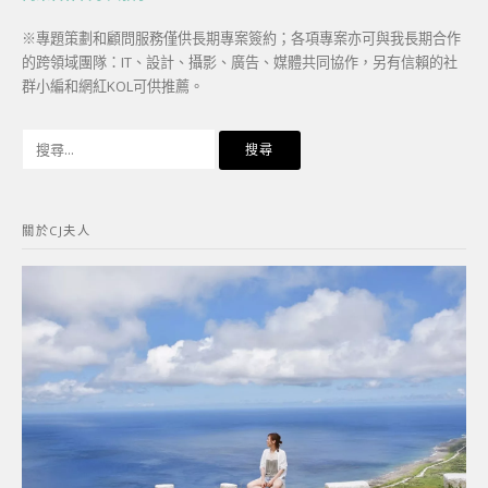
※專題策劃和顧問服務僅供長期專案簽約；各項專案亦可與我長期合作
的跨領域團隊：IT、設計、攝影、廣告、媒體共同協作，另有信賴的社
群小編和網紅KOL可供推薦。
搜
尋
關
鍵
關於CJ夫人
字: