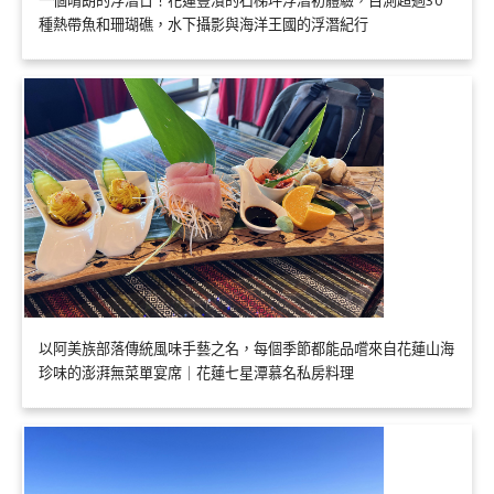
種熱帶魚和珊瑚礁，水下攝影與海洋王國的浮潛紀行
以阿美族部落傳統風味手藝之名，每個季節都能品嚐來自花蓮山海
珍味的澎湃無菜單宴席｜花蓮七星潭慕名私房料理