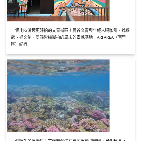
一個比IG濾鏡更好拍的文青街區！曼谷文青與年輕人喝咖啡、找餐
館、逛文創、塗鴉彩繪街拍的周末的靈感基地｜ARI AREA（阿里
區）紀行
一個晴朗的浮潛日！花蓮豐濱的石梯坪浮潛初體驗，目測超過30