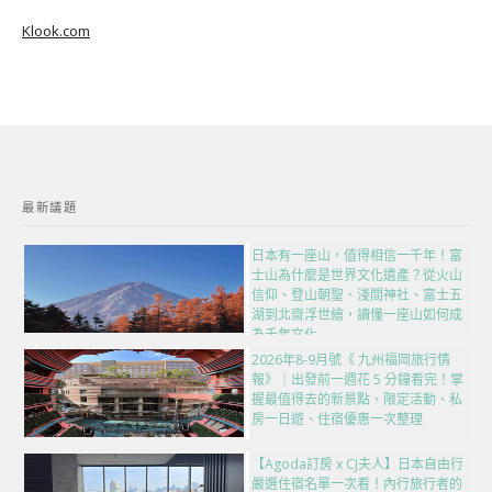
Klook.com
最新議題
日本有一座山，值得相信一千年！富
士山為什麼是世界文化遺產？從火山
信仰、登山朝聖、淺間神社、富士五
湖到北齋浮世繪，讀懂一座山如何成
為千年文化
2026年8-9月號《 九州福岡旅行情
報》｜出發前一週花 5 分鐘看完！掌
握最值得去的新景點、限定活動、私
房一日遊、住宿優惠一次整理
【Agoda訂房 x CJ夫人】日本自由行
嚴選住宿名單一次看！內行旅行者的