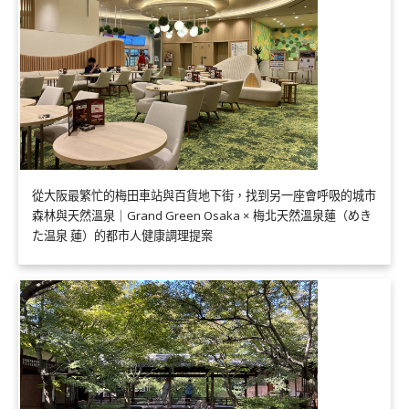
從大阪最繁忙的梅田車站與百貨地下街，找到另一座會呼吸的城市
森林與天然溫泉｜Grand Green Osaka × 梅北天然溫泉蓮（めき
た温泉 蓮）的都市人健康調理提案