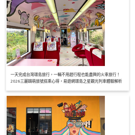
一天完成台灣環島旅行，一輛不用趕行程也能盡興的火車旅行！
2026三麗鷗萌旅號搭乘心得，易遊網環島之星觀光列車體驗解析