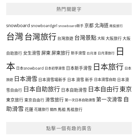
熱門關鍵字
北海道
snowboard
京都
snowboardgirl
snowboard新手
南投旅行
台灣
台灣旅行
台灣景點
台灣旅遊
大阪旅行
大阪
大阪
日
屏東
屏東旅行
女生滑雪
自助旅行
新手滑雪
日月潭旅行
日月潭
本
日本旅行
日本新手滑雪
日本snowboard
日本初學滑雪
日本
日本滑雪
日本滑雪場新手
日本 滑雪 新手
日本滑雪自助
日本滑
旅遊
日本自由行
日本自助旅行
東京
日本自助滑雪
雪自由行
自
第一次滑雪
滑雪旅行
東京旅行
東京自由行
第一次日本自助滑雪
助滑雪
花蓮
馬祖
花蓮旅行
馬祖旅行
關西
點擊一個有趣的廣告