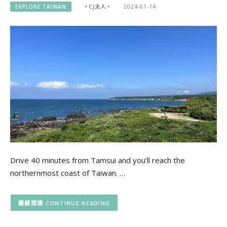
EXPLORE TAIWAN
。CJ夫人。
2024-01-14
Drive 40 minutes from Tamsui and you’ll reach the
northernmost coast of Taiwan. …
CONTINUE READING