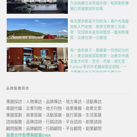
方法挑選日本質感住宿，每周更新專
屬訂房優惠與折扣碼
每天醒來都是不同的海！瀨戶內海藝
術祭入門攻略：夜宿宇野港三天兩
夜，完成跳島直島與豐島、藝術祭護
照、交通住宿一次整理
每一盒和菓子，都藏著一位想記住的
人！東京銀座甜點散策，沿著中央通
走進木村家、空也、虎屋、資生堂
Parlour等百年老舖與限定甜點，一
次匯集日本五百年的伴手禮文化
品牌服務項目
專題採訪｜人物專訪、品牌專訪、地方專訪、活動專訪
專題代編｜企業刊物、地方刊物、商業專欄、商業文案
專題策劃｜商業策展、活動策展、旅行策展、生活策展
諮詢服務｜品牌諮詢、行銷諮詢、平台諮詢、創業諮詢
顧問服務｜品牌顧問、行銷顧問、平台顧問、創業顧問
商業合作哲學與敘事DNA