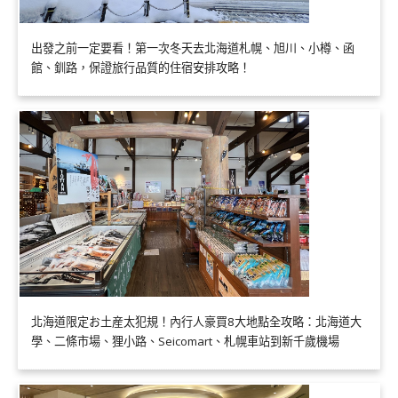
出發之前一定要看！第一次冬天去北海道札幌、旭川、小樽、函
館、釧路，保證旅行品質的住宿安排攻略！
北海道限定お土産太犯規！內行人豪買8大地點全攻略：北海道大
學、二條市場、狸小路、Seicomart、札幌車站到新千歲機場