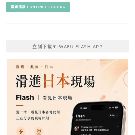
CONTINUE READING
立刻下載▼IWAFU FLASH APP