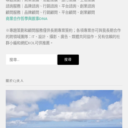
諮詢服務｜品牌諮詢、行銷諮詢、平台諮詢、創業諮詢
顧問服務｜品牌顧問、行銷顧問、平台顧問、創業顧問
商業合作哲學與敘事DNA
※專題策劃和顧問服務僅供長期專案簽約；各項專案亦可與我長期合作
的跨領域團隊：IT、設計、攝影、廣告、媒體共同協作，另有信賴的社
群小編和網紅KOL可供推薦。
搜
尋
關
鍵
關於CJ夫人
字: