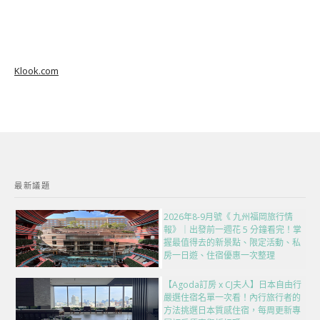
Klook.com
最新議題
2026年8-9月號《 九州福岡旅行情
報》｜出發前一週花 5 分鐘看完！掌
握最值得去的新景點、限定活動、私
房一日遊、住宿優惠一次整理
【Agoda訂房 x CJ夫人】日本自由行
嚴選住宿名單一次看！內行旅行者的
方法挑選日本質感住宿，每周更新專