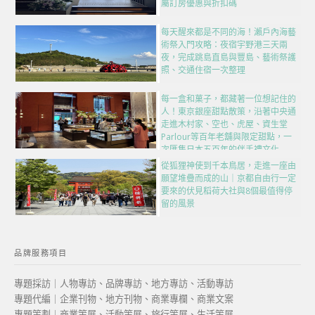
屬訂房優惠與折扣碼
每天醒來都是不同的海！瀨戶內海藝
術祭入門攻略：夜宿宇野港三天兩
夜，完成跳島直島與豐島、藝術祭護
照、交通住宿一次整理
每一盒和菓子，都藏著一位想記住的
人！東京銀座甜點散策，沿著中央通
走進木村家、空也、虎屋、資生堂
Parlour等百年老舖與限定甜點，一
次匯集日本五百年的伴手禮文化
從狐狸神使到千本鳥居，走進一座由
願望堆疊而成的山｜京都自由行一定
要來的伏見稻荷大社與8個最值得停
留的風景
品牌服務項目
專題採訪｜人物專訪、品牌專訪、地方專訪、活動專訪
專題代編｜企業刊物、地方刊物、商業專欄、商業文案
專題策劃｜商業策展、活動策展、旅行策展、生活策展