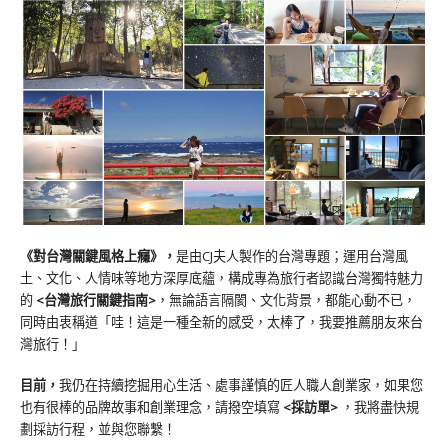
《對台灣關鍵風格上癮》
，
是由CJ夫人製作的台灣專題；運用台灣風
土、文化、人情味等地方深厚底蘊，構成專為旅行者認識台灣獨特魅力
的
<台灣旅行關鍵指南>
，無論語言隔閡、文化背景，都能心動不已，
同時由衷稱道「哇！這是一種全新的感受，太棒了，我要推薦朋友來台
灣旅行！」
目前，
我仍在持續挖掘用心生活、處事謹慎的匠人職人創業家，如果您
也有很棒的品牌故事和創業理念，請撥空填寫
<
採訪單
>
，我將盡快規
劃採訪行程，並與您聯繫！