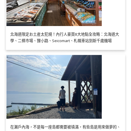
北海道限定お土産太犯規！內行人豪買8大地點全攻略：北海道大
學、二條市場、狸小路、Seicomart、札幌車站到新千歲機場
在瀨戶內海，不是每一座島都需要被填滿，有些島是用來做夢的、