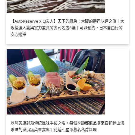
【AutoReserve X CJ夫人】天下的廚房！大阪的壽司味道之旅｜大
阪精選人氣與實力兼具的壽司名店8選｜可以預約，日本自由行的
安心選擇
以阿美族部落傳統風味手藝之名，每個季節都能品嚐來自花蓮山海
珍味的澎湃無菜單宴席｜花蓮七星潭慕名私房料理