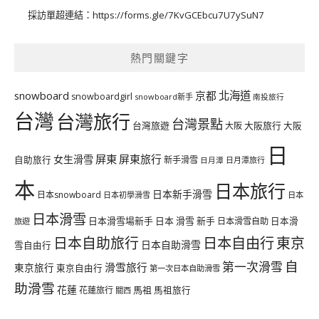
採訪單超連結：
https://forms.gle/7KvGCEbcu7U7ySuN7
熱門關鍵字
北海道
snowboard
京都
snowboardgirl
snowboard新手
南投旅行
台灣
台灣旅行
台灣景點
台灣旅遊
大阪旅行
大阪
大阪
日
屏東
屏東旅行
女生滑雪
自助旅行
新手滑雪
日月潭旅行
日月潭
本
日本旅行
日本新手滑雪
日本snowboard
日本初學滑雪
日本
日本滑雪
日本滑雪場新手
日本 滑雪 新手
日本滑雪自助
日本滑
旅遊
日本自由行
日本自助旅行
東京
日本自助滑雪
雪自由行
自
第一次滑雪
滑雪旅行
東京旅行
東京自由行
第一次日本自助滑雪
助滑雪
花蓮
馬祖
花蓮旅行
馬祖旅行
關西