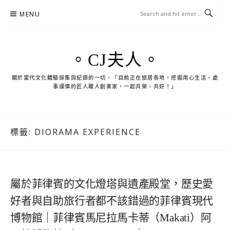
Skip
MENU
to
content
。CJ夫人。
關於當代文化體驗採集與紀錄的一切。「目前正在旅居各地，挖掘用心生活、處
事謹慎的匠人職人創業家，一起共榮、共好！」
標籤:
DIORAMA EXPERIENCE
屬於菲律賓的文化燈塔與遺產殿堂，歷史愛
好者與自助旅行者都不該錯過的菲律賓現代
博物館｜菲律賓馬尼拉馬卡蒂（Makati）阿